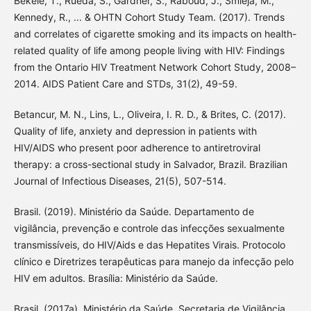
Bekele, T., Rueda, S., Gardner, S., Raboud, J., Smieja, M.,
Kennedy, R., ... & OHTN Cohort Study Team. (2017). Trends
and correlates of cigarette smoking and its impacts on health-
related quality of life among people living with HIV: Findings
from the Ontario HIV Treatment Network Cohort Study, 2008–
2014. AIDS Patient Care and STDs, 31(2), 49-59.
Betancur, M. N., Lins, L., Oliveira, I. R. D., & Brites, C. (2017).
Quality of life, anxiety and depression in patients with
HIV/AIDS who present poor adherence to antiretroviral
therapy: a cross-sectional study in Salvador, Brazil. Brazilian
Journal of Infectious Diseases, 21(5), 507-514.
Brasil. (2019). Ministério da Saúde. Departamento de
vigilância, prevenção e controle das infecções sexualmente
transmissíveis, do HIV/Aids e das Hepatites Virais. Protocolo
clínico e Diretrizes terapêuticas para manejo da infecção pelo
HIV em adultos. Brasília: Ministério da Saúde.
Brasil. (2017a). Ministério da Saúde. Secretaria de Vigilância