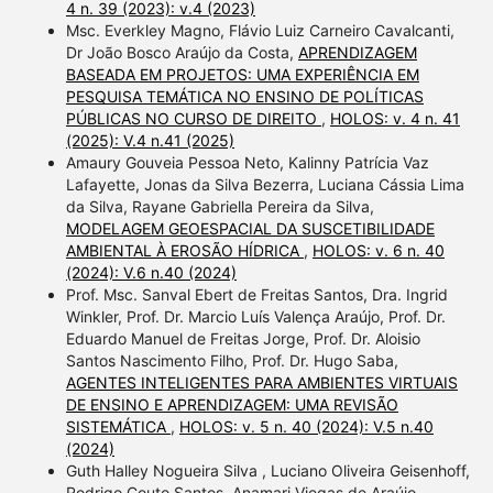
4 n. 39 (2023): v.4 (2023)
Msc. Everkley Magno, Flávio Luiz Carneiro Cavalcanti,
Dr João Bosco Araújo da Costa,
APRENDIZAGEM
BASEADA EM PROJETOS: UMA EXPERIÊNCIA EM
PESQUISA TEMÁTICA NO ENSINO DE POLÍTICAS
PÚBLICAS NO CURSO DE DIREITO
,
HOLOS: v. 4 n. 41
(2025): V.4 n.41 (2025)
Amaury Gouveia Pessoa Neto, Kalinny Patrícia Vaz
Lafayette, Jonas da Silva Bezerra, Luciana Cássia Lima
da Silva, Rayane Gabriella Pereira da Silva,
MODELAGEM GEOESPACIAL DA SUSCETIBILIDADE
AMBIENTAL À EROSÃO HÍDRICA
,
HOLOS: v. 6 n. 40
(2024): V.6 n.40 (2024)
Prof. Msc. Sanval Ebert de Freitas Santos, Dra. Ingrid
Winkler, Prof. Dr. Marcio Luís Valença Araújo, Prof. Dr.
Eduardo Manuel de Freitas Jorge, Prof. Dr. Aloisio
Santos Nascimento Filho, Prof. Dr. Hugo Saba,
AGENTES INTELIGENTES PARA AMBIENTES VIRTUAIS
DE ENSINO E APRENDIZAGEM: UMA REVISÃO
SISTEMÁTICA
,
HOLOS: v. 5 n. 40 (2024): V.5 n.40
(2024)
Guth Halley Nogueira Silva , Luciano Oliveira Geisenhoff,
Rodrigo Couto Santos, Anamari Viegas de Araújo