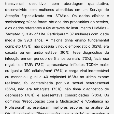
transversal, descritivo, com abordagem quantitativa,
desenvolvido com mulheres atendidas em um Serviço de
Atenção Especializada em IST/Aids. Os dados clínicos e
sociodemográ?cos foram obtidos dos prontuários do serviço,
e os dados referentes a QV através do instrumento HIV/Aids –
Targeted Quality of Life
. Participaram 37 mulheres com idade
média de 39,3 anos. A maioria tinha ensino fundamental
completo (73%), não possuía vínculo empregatício (62%), era
casada ou em união estável (60%); teve diagnóstico da
infecção em um período de 5 anos ou mais (73%), fazia uso
regular da TARV (78%), apresentava linfócitos TCD4+ maior
ou igual a 350 células/mm³ (76%) e carga viral indetectável
ou menor ou igual a 40 cópias/ml (68%) no último exame
realizado, foi contaminada por via sexual heterossexual
(65%), não era tabagista (73%), não tinha diagnóstico de
depressão (78%) e apresentava comorbidades (70%). Os
domínios “Preocupação com a Medicação” e “Confiança no
Profissional” apresentaram melhores escores na análise da
QV, já o domínio “Preocupação com o sigilo” apresentou o