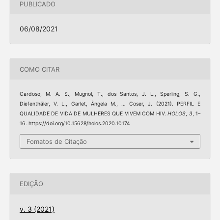
PUBLICADO
06/08/2021
COMO CITAR
Cardoso, M. A. S., Mugnol, T., dos Santos, J. L., Sperling, S. G.,
Diefenthäler, V. L., Garlet, Ângela M., … Coser, J. (2021). PERFIL E
QUALIDADE DE VIDA DE MULHERES QUE VIVEM COM HIV.
HOLOS
,
3
, 1–
16. https://doi.org/10.15628/holos.2020.10174
Fomatos de Citação
EDIÇÃO
v. 3 (2021)