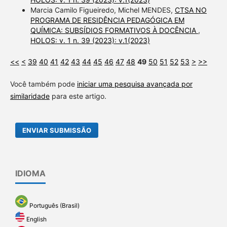
Marcia Camilo Figueiredo, Michel MENDES,
CTSA NO
PROGRAMA DE RESIDÊNCIA PEDAGÓGICA EM
QUÍMICA: SUBSÍDIOS FORMATIVOS À DOCÊNCIA
,
HOLOS: v. 1 n. 39 (2023): v.1(2023)
<<
<
39
40
41
42
43
44
45
46
47
48
49
50
51
52
53
>
>>
Você também pode
iniciar uma pesquisa avançada por
similaridade
para este artigo.
ENVIAR SUBMISSÃO
IDIOMA
Português (Brasil)
English