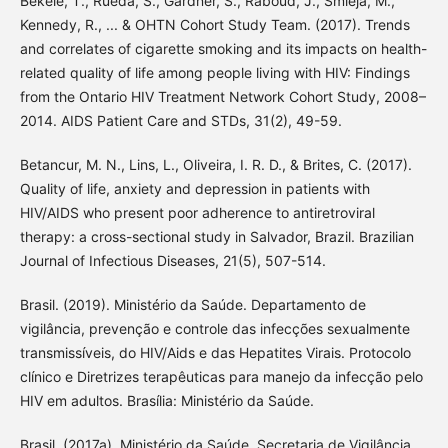
Bekele, T., Rueda, S., Gardner, S., Raboud, J., Smieja, M.,
Kennedy, R., ... & OHTN Cohort Study Team. (2017). Trends
and correlates of cigarette smoking and its impacts on health-
related quality of life among people living with HIV: Findings
from the Ontario HIV Treatment Network Cohort Study, 2008–
2014. AIDS Patient Care and STDs, 31(2), 49-59.
Betancur, M. N., Lins, L., Oliveira, I. R. D., & Brites, C. (2017).
Quality of life, anxiety and depression in patients with
HIV/AIDS who present poor adherence to antiretroviral
therapy: a cross-sectional study in Salvador, Brazil. Brazilian
Journal of Infectious Diseases, 21(5), 507-514.
Brasil. (2019). Ministério da Saúde. Departamento de
vigilância, prevenção e controle das infecções sexualmente
transmissíveis, do HIV/Aids e das Hepatites Virais. Protocolo
clínico e Diretrizes terapêuticas para manejo da infecção pelo
HIV em adultos. Brasília: Ministério da Saúde.
Brasil. (2017a). Ministério da Saúde. Secretaria de Vigilância