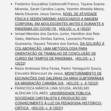
Frederico Souzalima Caldoncelli Franco, Tayane Soares
Miranda, Sarah Carolina Lopes, Yasmim Almeida Matos,
Maria Eduarda Jesus Santos,
NÍVEL DE ATIVIDADE
FÍSICA E SEDENTARISMO ASSOCIADOS A IMAGEM
CORPORAL EM ADOLESCENTES ANTES E DURANTE A
PANDEMIA DO COVID-19
,
HOLOS: v. 4 (2022)
Ismael Mendes dos Santos Junior, Hamilton dos Reis
Sales, Matheus Simões Santos, Leonardo Pereira
Quaresma, Nayara Teixeira dos Santos,
DA SOLIDÃO À
COLABORAÇÃO: UMA METODOLOGIA PARA
ORIENTAÇÃO DE TRABALHO DE CONCLUSÃO DE
CURSO EM TEMPOS DE PANDEMIA
,
HOLOS: v. 1
(2022)
Raíza Andressa Silva Farias, Pedro Yamaguchi Souza,
Erisvaldo Bitencourt de Jesus,
MONITORAMENTO DE
ESCAVAÇÕES DAS GALERIAS DA MINA SUBTERRÂNEA
DA MINERAÇÃO CARAÍBA S/A
,
HOLOS: v. 4 (2022)
FRANCISCA MÁRCIA LIMA SOUSA, ANSELMO
ALENCAR COLARES,
UNIVERSIDADE PÚBLICA,
SOCIEDADE CAPITALISTA E PRODUÇÃO DO
CONHECIMENTO À LUZ DA PEDAGOGIA HISTÓRICO-
CRÍTICA
,
HOLOS: v. 8 (2021)