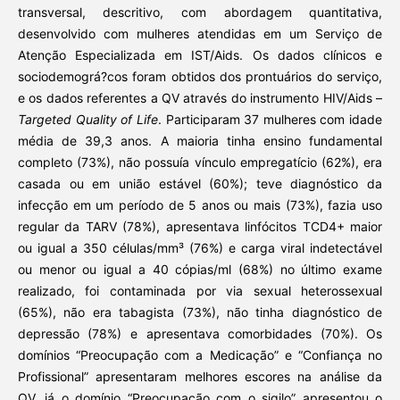
transversal, descritivo, com abordagem quantitativa,
desenvolvido com mulheres atendidas em um Serviço de
Atenção Especializada em IST/Aids. Os dados clínicos e
sociodemográ?cos foram obtidos dos prontuários do serviço,
e os dados referentes a QV através do instrumento HIV/Aids –
Targeted Quality of Life
. Participaram 37 mulheres com idade
média de 39,3 anos. A maioria tinha ensino fundamental
completo (73%), não possuía vínculo empregatício (62%), era
casada ou em união estável (60%); teve diagnóstico da
infecção em um período de 5 anos ou mais (73%), fazia uso
regular da TARV (78%), apresentava linfócitos TCD4+ maior
ou igual a 350 células/mm³ (76%) e carga viral indetectável
ou menor ou igual a 40 cópias/ml (68%) no último exame
realizado, foi contaminada por via sexual heterossexual
(65%), não era tabagista (73%), não tinha diagnóstico de
depressão (78%) e apresentava comorbidades (70%). Os
domínios “Preocupação com a Medicação” e “Confiança no
Profissional” apresentaram melhores escores na análise da
QV, já o domínio “Preocupação com o sigilo” apresentou o