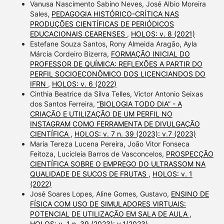
Vanusa Nascimento Sabino Neves, José Albio Moreira
Sales,
PEDAGOGIA HISTÓRICO-CRÍTICA NAS
PRODUÇÕES CIENTÍFICAS DE PERIÓDICOS
EDUCACIONAIS CEARENSES
,
HOLOS: v. 8 (2021)
Estefane Souza Santos, Rony Almeida Aragão, Ayla
Márcia Cordeiro Bizerra,
FORMAÇÃO INICIAL DO
PROFESSOR DE QUÍMICA: REFLEXÕES A PARTIR DO
PERFIL SOCIOECONÔMICO DOS LICENCIANDOS DO
IFRN
,
HOLOS: v. 6 (2022)
Cinthia Beatrice da Silva Telles, Victor Antonio Seixas
dos Santos Ferreira,
“BIOLOGIA TODO DIA” - A
CRIAÇÃO E UTILIZAÇÃO DE UM PERFIL NO
INSTAGRAM COMO FERRAMENTA DE DIVULGAÇÃO
CIENTÍFICA
,
HOLOS: v. 7 n. 39 (2023): v.7 (2023)
Maria Tereza Lucena Pereira, João Vitor Fonseca
Feitoza, Lucicleia Barros de Vasconcelos,
PROSPECÇÃO
CIENTÍFICA SOBRE O EMPREGO DO ULTRASSOM NA
QUALIDADE DE SUCOS DE FRUTAS
,
HOLOS: v. 1
(2022)
José Soares Lopes, Aline Gomes, Gustavo,
ENSINO DE
FÍSICA COM USO DE SIMULADORES VIRTUAIS:
POTENCIAL DE UTILIZAÇÃO EM SALA DE AULA
,
HOLOS: v. 1 n. 39 (2023): v.1(2023)