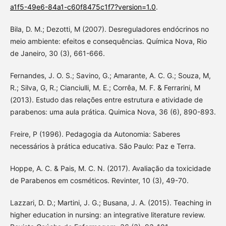
a1f5-49e6-84a1-c60f8475c1f7?version=1.0
.
Bila, D. M.; Dezotti, M (2007). Desreguladores endócrinos no
meio ambiente: efeitos e consequências. Química Nova, Rio
de Janeiro, 30 (3), 661-666.
Fernandes, J. O. S.; Savino, G.; Amarante, A. C. G.; Souza, M,
R.; Silva, G, R.; Cianciulli, M. E.; Corrêa, M. F. & Ferrarini, M
(2013). Estudo das relações entre estrutura e atividade de
parabenos: uma aula prática. Quimica Nova, 36 (6), 890-893.
Freire, P (1996). Pedagogia da Autonomia: Saberes
necessários à prática educativa. São Paulo: Paz e Terra.
Hoppe, A. C. & Pais, M. C. N. (2017). Avaliação da toxicidade
de Parabenos em cosméticos. Revinter, 10 (3), 49-70.
Lazzari, D. D.; Martini, J. G.; Busana, J. A. (2015). Teaching in
higher education in nursing: an integrative literature review.