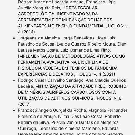
Débora Karenine Lacerda Arnaud, Francisca Lígia
Aurélio Mesquita Reis,
HORTA ESCOLAR
AGROECOLÓGICA: INCENTIVADORA DA
APRENDIZAGEM E DE MUDANÇAS DE HÁBITOS
ALIMENTARES NO ENSINO FUNDAMENTAL
,
HOLOS: v.
4 (2014)
Jorgeana de Almeida Jorge Benevides, José Luis
Faustino de Sousa, Lya de Queiroz Ribeiro Moura, Ellen
Larissa Matos Costa, Luiz Osmar de Lima Filho,
IMPLEMENTAÇÃO DE METODOLOGIAS ATIVAS COMO
FERRAMENTA AVALIATIVA NA DISCIPLINA DE
FISIOLOGIA VEGETAL EM TEMPOS DE PANDEMIA:
EXPERIÊNCIAS E DESAFIOS
,
HOLOS: v. 4 (2021)
Rodrigo César Carvalho Santiago, Ana Claudia Queiroz
Ladeira,
MINIMIZAÇÃO DA ATIVIDADE PREG-ROBBING
DE MINÉRIOS AURÍFEROS CARBONOSOS COM A
UTILIZAÇÃO DE ADITIVOS QUÍMICOS
,
HOLOS: v. 6
(2017)
Francisco Angelo Gurgel da Rocha, Magnólia Fernandes
Florêncio de Araújo, Nilma Dias Leão Costa, Roberto
Pereira da Silva, Priscila Vanini Dantas de Medeiros
Queiroga, Leonardo de Almeida Marciano, Eduarda
Denyse Medeiros de Pontes, Joyce Azevêdo Bezerra