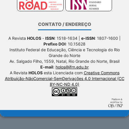
CONTATO / ENDEREÇO
A Revista
HOLOS
-
ISSN
: 1518-1634 |
e-ISSN
: 1807-1600 |
Prefixo DOI
: 10.15628
Instituto Federal de Educação, Ciência e Tecnologia do Rio
Grande do Norte
Av. Salgado Filho, 1559, Natal, Rio Grande do Norte, Brasil
E-mail
:
holos@ifrn.edu.br
A Revista
HOLOS
esta Licenciada com
Creative Commons
Atribuição-NãoComercial-SemDerivações 4.0 Internacional (CC
BY-NC-ND 4.0)