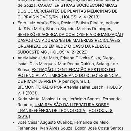
de Souza,
CARACTERÍSTICAS SOCIOECONÔMICAS
DOS COMERCIANTES DE PLANTAS MEDICINAIS DE
CURRAIS NOVOS/RN
,
HOLOS: v. 4 (2013)
Éder Luiz Araújo Silva, Rosinei Batista Ribeiro, Adilson
da Silva Mello, Bianca Siqueira Martins Domingos,
REFLEXÕES ACERCA DA COVID-19 E A ORGANIZAÇÃO
DAS/OS CATADORAS/ES DE MATERIAIS RECICLÁVEIS
ORGANIZADOS EM REDE: O CASO DA REDESUL
SUDOESTE MG
,
HOLOS: v. 2 (2022)
Anely Maciel de Melo, Erivane Oliveira Silva, Diego
Isaías Dias Marques, Max Rocha Quirino, Solange de
Sousa,
EXTRAÇÃO, IDENTIFICAÇÃO E ESTUDO DO
POTENCIAL ANTIMICROBIANO DO ÓLEO ESSENCIAL
DE PIMENTA-PRETA (Piper nigrum L.),
BIOMONITORADO POR Artemia salina Leach
,
HOLOS:
v. 1 (2021)
Karla Motta, Monica Luna, Jerônimo Santos, Fernando
Romero,
UMA REVISÃO DA LITERATURA SOBRE
TRANSFERÊNCIA DE TECNOLOGIA
,
HOLOS: v. 8
(2016)
José César Augusto Queiroz, Fernanda de Melo
Fernandes, Ivan Alves Souza, Edson José Costa Santos,