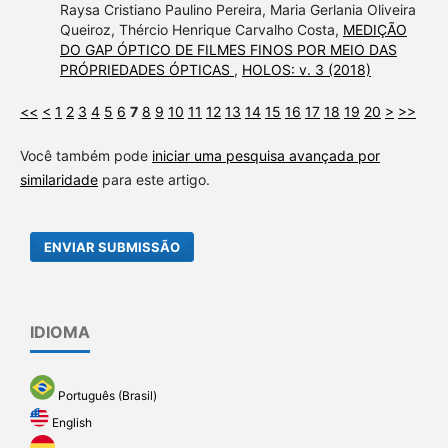
Raysa Cristiano Paulino Pereira, Maria Gerlania Oliveira
Queiroz, Thércio Henrique Carvalho Costa,
MEDIÇÃO
DO GAP ÓPTICO DE FILMES FINOS POR MEIO DAS
PRÓPRIEDADES ÓPTICAS
,
HOLOS: v. 3 (2018)
<<
<
1
2
3
4
5
6
7
8
9
10
11
12
13
14
15
16
17
18
19
20
>
>>
Você também pode
iniciar uma pesquisa avançada por
similaridade
para este artigo.
ENVIAR SUBMISSÃO
IDIOMA
Português (Brasil)
English