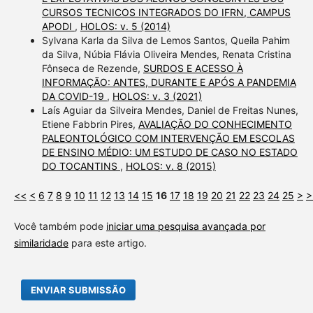
CURSOS TECNICOS INTEGRADOS DO IFRN, CAMPUS
APODI
,
HOLOS: v. 5 (2014)
Sylvana Karla da Silva de Lemos Santos, Queila Pahim
da Silva, Núbia Flávia Oliveira Mendes, Renata Cristina
Fônseca de Rezende,
SURDOS E ACESSO À
INFORMAÇÃO: ANTES, DURANTE E APÓS A PANDEMIA
DA COVID-19
,
HOLOS: v. 3 (2021)
Laís Aguiar da Silveira Mendes, Daniel de Freitas Nunes,
Etiene Fabbrin Pires,
AVALIAÇÃO DO CONHECIMENTO
PALEONTOLÓGICO COM INTERVENÇÃO EM ESCOLAS
DE ENSINO MÉDIO: UM ESTUDO DE CASO NO ESTADO
DO TOCANTINS
,
HOLOS: v. 8 (2015)
<<
<
6
7
8
9
10
11
12
13
14
15
16
17
18
19
20
21
22
23
24
25
>
>
Você também pode
iniciar uma pesquisa avançada por
similaridade
para este artigo.
ENVIAR SUBMISSÃO