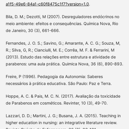
a1f5-49e6-84a1-c60f8475c1f7?version=1.0
.
Bila, D. M.; Dezotti, M (2007). Desreguladores endócrinos no
meio ambiente: efeitos e consequências. Química Nova, Rio
de Janeiro, 30 (3), 661-666.
Fernandes, J. O. S.; Savino, G.; Amarante, A. C. G.; Souza, M,
R.; Silva, G, R.; Cianciulli, M. E.; Corrêa, M. F. & Ferrarini, M
(2013). Estudo das relações entre estrutura e atividade de
parabenos: uma aula prática. Quimica Nova, 36 (6), 890-893.
Freire, P (1996). Pedagogia da Autonomia: Saberes
necessários à prática educativa. São Paulo: Paz e Terra.
Hoppe, A. C. & Pais, M. C. N. (2017). Avaliação da toxicidade
de Parabenos em cosméticos. Revinter, 10 (3), 49-70.
Lazzari, D. D.; Martini, J. G.; Busana, J. A. (2015). Teaching in
higher education in nursing: an integrative literature review.