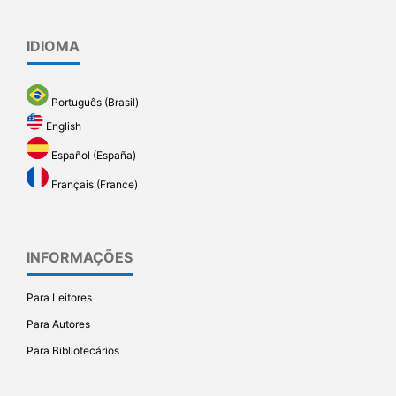
IDIOMA
Português (Brasil)
English
Español (España)
Français (France)
INFORMAÇÕES
Para Leitores
Para Autores
Para Bibliotecários