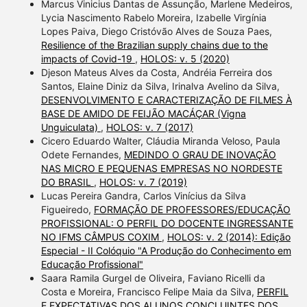
Marcus Vinicius Dantas de Assunção, Marlene Medeiros,
Lycia Nascimento Rabelo Moreira, Izabelle Virgínia
Lopes Paiva, Diego Cristóvão Alves de Souza Paes,
Resilience of the Brazilian supply chains due to the
impacts of Covid-19
,
HOLOS: v. 5 (2020)
Djeson Mateus Alves da Costa, Andréia Ferreira dos
Santos, Elaine Diniz da Silva, Irinalva Avelino da Silva,
DESENVOLVIMENTO E CARACTERIZAÇÃO DE FILMES À
BASE DE AMIDO DE FEIJÃO MACÁÇAR (Vigna
Unguiculata)
,
HOLOS: v. 7 (2017)
Cicero Eduardo Walter, Cláudia Miranda Veloso, Paula
Odete Fernandes,
MEDINDO O GRAU DE INOVAÇÃO
NAS MICRO E PEQUENAS EMPRESAS NO NORDESTE
DO BRASIL
,
HOLOS: v. 7 (2019)
Lucas Pereira Gandra, Carlos Vinícius da Silva
Figueiredo,
FORMAÇÃO DE PROFESSORES/EDUCAÇÃO
PROFISSIONAL: O PERFIL DO DOCENTE INGRESSANTE
NO IFMS CÂMPUS COXIM
,
HOLOS: v. 2 (2014): Edição
Especial - II Colóquio "A Produção do Conhecimento em
Educação Profissional"
Saara Ramila Gurgel de Oliveira, Faviano Ricelli da
Costa e Moreira, Francisco Felipe Maia da Silva,
PERFIL
E EXPECTATIVAS DOS ALUNOS CONCLUINTES DOS