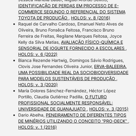
IDENTIFICAÇÃO DE PERDAS EM PROCESSO DE E-
COMMERCE SEGUNDO O REFERENCIAL DO SISTEMA
TOYOTA DE PRODUÇÃO
,
HOLOS: v. 8 (2016)
Raquel de Carvalho Cardoso, Emanuel Neto Alves de
Oliveira, Bruno Fonsêca Feitosa, Francisco Bruno
Ferreira de Freitas, Regilane Marques Feitosa, Joyce
Kelly da Silva Matias,
AVALIAÇÃO FÍSICO-QUÍMICA E
SENSORIAL DE IOGURTE FORNECIDO A ESCOLARES
,
HOLOS: v. 6 (2022)
Bianca Rezende Hartwig, Domingos Sávio Rodrigues,
Clovis Jose Fernandes Oliveira Junior,
ERVA-BALEEIRA,
UMA POSSIBILIDADE REAL DA SOCIOBIODIVERSIDADE
PARA MODELOS SUSTENTÁVEIS DE PRODUÇÃO
,
HOLOS: v. 3 (2020)
María Dolores Sánchez-Fernández, Héctor López
Portillo, Claudia Gutiérrez Padilla,
O FUTURO
PROFISSIONAL SOCIALMENTE RESPONSÁVEL:
UNIVERSIDADE DE GUANAJUATO
,
HOLOS: v. 3 (2015)
Dario Abelha,
PENEIRAMENTO DE DIFERENTES TIPOS
DE MINÉRIOS UTILIZANDO O CONCEITO “PRO-DECK”
,
HOLOS: v. 1 (2016)