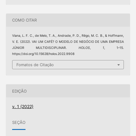
COMO CITAR
Viana, L. F. C., de Melo, T. A., Andrade, P. D., Rêgo, M. C. B., & Hoffmann,
V. E. (2022). VAI UM CAFÉ? O MODELO DE NEGÓCIO DE UMA EMPRESA
JÚNIOR MULTIDISCIPLINAR.
HOLOS
,
1
, 1–15.
https://doi.org/10.15628/holos.2022.9908
Fomatos de Citação
EDIÇÃO
v. 1 (2022)
SEÇÃO