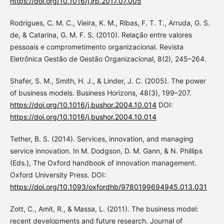
https://doi.org/10.1016/j.lrp.2017.07.005
Rodrigues, C. M. C., Vieira, K. M., Ribas, F. T. T., Arruda, G. S.
de, & Catarina, G. M. F. S. (2010). Relação entre valores
pessoais e comprometimento organizacional. Revista
Eletrônica Gestão de Gestão Organizacional, 8(2), 245–264.
Shafer, S. M., Smith, H. J., & Linder, J. C. (2005). The power
of business models. Business Horizons, 48(3), 199–207.
https://doi.org/10.1016/j.bushor.2004.10.014
DOI:
https://doi.org/10.1016/j.bushor.2004.10.014
Tether, B. S. (2014). Services, innovation, and managing
service innovation. In M. Dodgson, D. M. Gann, & N. Phillips
(Eds.), The Oxford handbook of innovation management.
Oxford University Press. DOI:
https://doi.org/10.1093/oxfordhb/9780199694945.013.031
Zott, C., Amit, R., & Massa, L. (2011). The business model:
recent developments and future research. Journal of