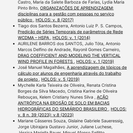
Castro, Maria da Salete Barboza de Farias, Lydia Maria
Pinto Brito,
ORGANIZAÇÕES DE APRENDIZAGEM:
disciplinas para a gestão com pessoas no serviço
público
,
HOLOS: v. 8 (2017)
Tiago dos Santos Bezerra, Antonio Luiz P. S. Campos,
Predição de Séries Temporais de parâmetros de Rede
WCDMA – HSPA
,
HOLOS: v. 1 (2014)
AURILENE BARROS dos SANTOS, Julio Tóta, Antonio
Marcos Delfino de Andrade, Rayonil Gomes Carneiro,
DRAG COEFFICIENT AND MODELING THE VERTICAL
WIND PROFILE IN FORESTS
,
HOLOS: v. 1 (2019)
José Manuel Magalhães,
A aprendizagem de tópicos de
cálculo por alunos de engenharia através do trabalho
de projeto
,
HOLOS: v. 5 (2019)
Mychelle Karla Teixeira de Oliveira, Renata Cristina
Borges da Silva Macedo, Cristina Karine de Oliveira
Rebouças, Kelem Cristiany Nunes Silva ,
AÇÃO
ANTRÓPICA NA EROSÃO DE SOLO EM BACIAS
HIDROGRÁFICAS DO SEMIÁRIDO BRASILEIRO
,
HOLOS:
v. 8 n. 39 (2023): v.8 (2023)
Mariane Cásseres Souza, Gislaine Gabriele Saueressig,
Jorge Ubirajara Gustavo Junior, Juliane Luchese,
Jéssica Mariella Bauer, Miguel Afonso Sellitto,