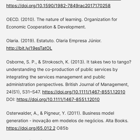
https://doi.org/10.1590/1982-7849rac2017170258
OECD. (2010). The nature of learning. Organization for
Economic Cooperation & Development.
Olaria. (2019). Estatuto. Olaria Empresa Júnior.
http://bit.ly/19esTatOL
Osborne, S. P., & Strokosch, K. (2013). It takes two to tango?
understanding the co-production of public services by
integrating the services management and public
administration perspectives. British Journal of Management,
24(S1), S31–S47.
https://doi.org/10.1111/1467-8551.12010
DOI:
https://doi.org/10.1111/1467-8551.12010
Osterwalder, A., & Pigneur, Y. (2011). Business model
generation - inovação em modelos de negócios. Alta Books.
https://doi.org/65.012.2
O85b