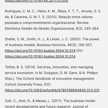
https://doi.org/10.1016/j.lrp.2017.07.005
Rodrigues, C. M. C., Vieira, K. M., Ribas, F. T. T., Arruda, G. S.
de, & Catarina, G. M. F. S. (2010). Relação entre valores
pessoais e comprometimento organizacional. Revista
Eletrônica Gestão de Gestão Organizacional, 8(2), 245–264.
Shafer, S. M., Smith, H. J., & Linder, J. C. (2005). The power
of business models. Business Horizons, 48(3), 199–207.
https://doi.org/10.1016/j.bushor.2004.10.014
DOI:
https://doi.org/10.1016/j.bushor.2004.10.014
Tether, B. S. (2014). Services, innovation, and managing
service innovation. In M. Dodgson, D. M. Gann, & N. Phillips
(Eds.), The Oxford handbook of innovation management.
Oxford University Press. DOI:
https://doi.org/10.1093/oxfordhb/9780199694945.013.031
Zott, C., Amit, R., & Massa, L. (2011). The business model:
recent developments and future research. Journal of