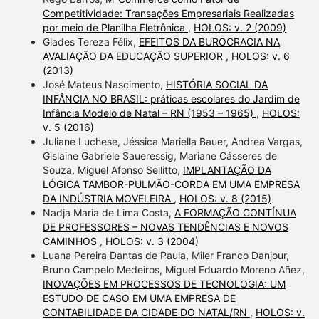
Competitividade: Transações Empresariais Realizadas
por meio de Planilha Eletrônica
,
HOLOS: v. 2 (2009)
Glades Tereza Félix,
EFEITOS DA BUROCRACIA NA
AVALIAÇÃO DA EDUCAÇÃO SUPERIOR
,
HOLOS: v. 6
(2013)
José Mateus Nascimento,
HISTÓRIA SOCIAL DA
INFÂNCIA NO BRASIL: práticas escolares do Jardim de
Infância Modelo de Natal – RN (1953 – 1965)
,
HOLOS:
v. 5 (2016)
Juliane Luchese, Jéssica Mariella Bauer, Andrea Vargas,
Gislaine Gabriele Saueressig, Mariane Cásseres de
Souza, Miguel Afonso Sellitto,
IMPLANTAÇÃO DA
LÓGICA TAMBOR-PULMÃO-CORDA EM UMA EMPRESA
DA INDÚSTRIA MOVELEIRA
,
HOLOS: v. 8 (2015)
Nadja Maria de Lima Costa,
A FORMAÇÃO CONTÍNUA
DE PROFESSORES – NOVAS TENDÊNCIAS E NOVOS
CAMINHOS
,
HOLOS: v. 3 (2004)
Luana Pereira Dantas de Paula, Miler Franco Danjour,
Bruno Campelo Medeiros, Miguel Eduardo Moreno Añez,
INOVAÇÕES EM PROCESSOS DE TECNOLOGIA: UM
ESTUDO DE CASO EM UMA EMPRESA DE
CONTABILIDADE DA CIDADE DO NATAL/RN
,
HOLOS: v.