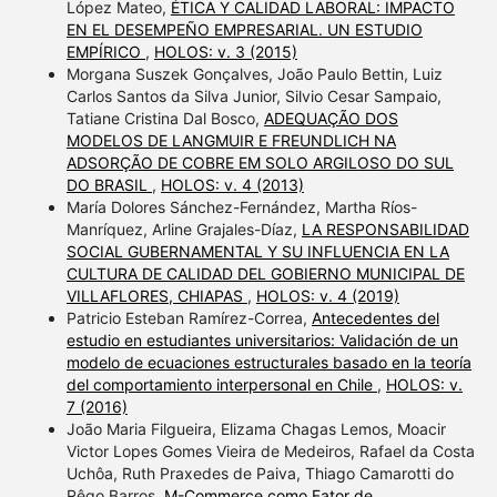
López Mateo,
ÉTICA Y CALIDAD LABORAL: IMPACTO
EN EL DESEMPEÑO EMPRESARIAL. UN ESTUDIO
EMPÍRICO
,
HOLOS: v. 3 (2015)
Morgana Suszek Gonçalves, João Paulo Bettin, Luiz
Carlos Santos da Silva Junior, Silvio Cesar Sampaio,
Tatiane Cristina Dal Bosco,
ADEQUAÇÃO DOS
MODELOS DE LANGMUIR E FREUNDLICH NA
ADSORÇÃO DE COBRE EM SOLO ARGILOSO DO SUL
DO BRASIL
,
HOLOS: v. 4 (2013)
María Dolores Sánchez-Fernández, Martha Ríos-
Manríquez, Arline Grajales-Díaz,
LA RESPONSABILIDAD
SOCIAL GUBERNAMENTAL Y SU INFLUENCIA EN LA
CULTURA DE CALIDAD DEL GOBIERNO MUNICIPAL DE
VILLAFLORES, CHIAPAS
,
HOLOS: v. 4 (2019)
Patricio Esteban Ramírez-Correa,
Antecedentes del
estudio en estudiantes universitarios: Validación de un
modelo de ecuaciones estructurales basado en la teoría
del comportamiento interpersonal en Chile
,
HOLOS: v.
7 (2016)
João Maria Filgueira, Elizama Chagas Lemos, Moacir
Victor Lopes Gomes Vieira de Medeiros, Rafael da Costa
Uchôa, Ruth Praxedes de Paiva, Thiago Camarotti do
Rêgo Barros,
M-Commerce como Fator de