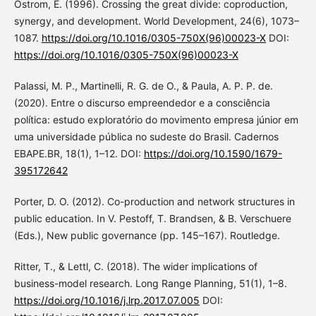
Ostrom, E. (1996). Crossing the great divide: coproduction,
synergy, and development. World Development, 24(6), 1073–
1087.
https://doi.org/10.1016/0305-750X(96)00023-X
DOI:
https://doi.org/10.1016/0305-750X(96)00023-X
Palassi, M. P., Martinelli, R. G. de O., & Paula, A. P. P. de.
(2020). Entre o discurso empreendedor e a consciência
política: estudo exploratório do movimento empresa júnior em
uma universidade pública no sudeste do Brasil. Cadernos
EBAPE.BR, 18(1), 1–12. DOI:
https://doi.org/10.1590/1679-
395172642
Porter, D. O. (2012). Co-production and network structures in
public education. In V. Pestoff, T. Brandsen, & B. Verschuere
(Eds.), New public governance (pp. 145–167). Routledge.
Ritter, T., & Lettl, C. (2018). The wider implications of
business-model research. Long Range Planning, 51(1), 1–8.
https://doi.org/10.1016/j.lrp.2017.07.005
DOI: