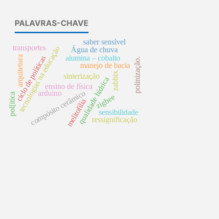
PALAVRAS-CHAVE
saber sensível
transportes
tecnologias na educação
Água de chuva
alumina – cobalto
arquitetura
ciclo de políticas
polinização.
manejo de bacia
zabbix
sinterização
qualidade hídrica
ensino de física
compósito cerâmico
arduino
pol[itica
zigbee
melitofilia
sensibilidade
ressignificação