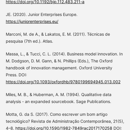
https://doi.org/10.1192/bjp.112.483.211-a
JE. (2020). Junior Enterprises Europe.
https://juniorenterprises.eu/
Marconi, M. de A., & Lakatos, E. M. (2011). Técnicas de
pesquisa (7th ed.). Atlas.
Massa, L., & Tucci, C. L. (2014). Business model innovation. In
M. Dodgson, D. M. Gann, & N. Phillips (Eds.), The Oxford
handbook of innovation management. Oxford University
Press. DOI:
https://doi.org/10.1093/oxfordhb/9780199694945.013.002
Miles, M. B., & Huberman, A. M. (1994). Qualitative data
analysis - an expanded sourcebook. Sage Publications.
Motta, G. da S. (2017). Como escrever um bom artigo
tecnológico? Revista de Administração Contemporânea, 21(5),
4–8.
https://doi.org/10.1590/1982-7849rac2017170258
DOI: