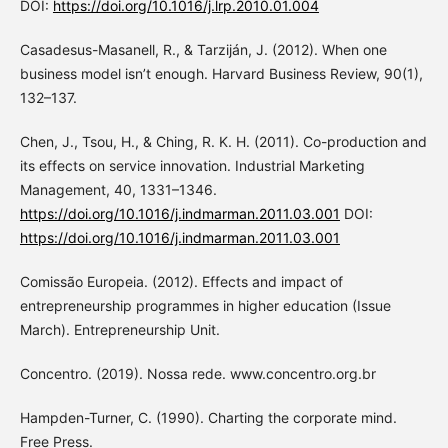
DOI:
https://doi.org/10.1016/j.lrp.2010.01.004
Casadesus-Masanell, R., & Tarziján, J. (2012). When one
business model isn’t enough. Harvard Business Review, 90(1),
132–137.
Chen, J., Tsou, H., & Ching, R. K. H. (2011). Co-production and
its effects on service innovation. Industrial Marketing
Management, 40, 1331–1346.
https://doi.org/10.1016/j.indmarman.2011.03.001
DOI:
https://doi.org/10.1016/j.indmarman.2011.03.001
Comissão Europeia. (2012). Effects and impact of
entrepreneurship programmes in higher education (Issue
March). Entrepreneurship Unit.
Concentro. (2019). Nossa rede. www.concentro.org.br
Hampden-Turner, C. (1990). Charting the corporate mind.
Free Press.