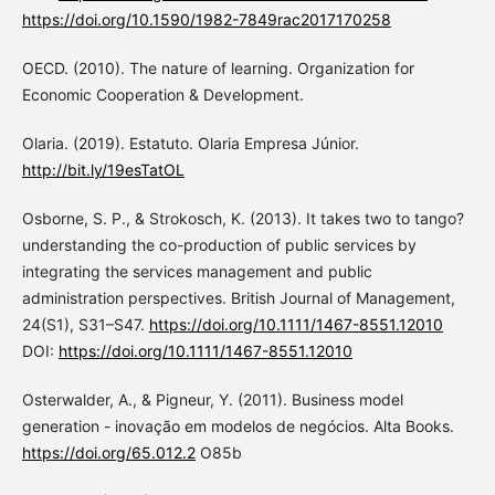
https://doi.org/10.1590/1982-7849rac2017170258
OECD. (2010). The nature of learning. Organization for
Economic Cooperation & Development.
Olaria. (2019). Estatuto. Olaria Empresa Júnior.
http://bit.ly/19esTatOL
Osborne, S. P., & Strokosch, K. (2013). It takes two to tango?
understanding the co-production of public services by
integrating the services management and public
administration perspectives. British Journal of Management,
24(S1), S31–S47.
https://doi.org/10.1111/1467-8551.12010
DOI:
https://doi.org/10.1111/1467-8551.12010
Osterwalder, A., & Pigneur, Y. (2011). Business model
generation - inovação em modelos de negócios. Alta Books.
https://doi.org/65.012.2
O85b