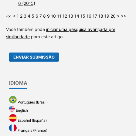
6 (2015)
<<
<
1
2
3
4
5
6
7
8
9
10
11
12
13
14
15
16
17
18
19
20
>
>>
Você também pode
iniciar uma pesquisa avançada por
similaridade
para este artigo.
ENVIAR SUBMISSÃO
IDIOMA
Português (Brasil)
English
Español (España)
Français (France)