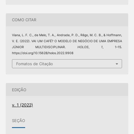
COMO CITAR
Viana, L. F. C., de Melo, T. A., Andrade, P. D., Rêgo, M. C. B., & Hoffmann,
V. E. (2022). VAI UM CAFÉ? O MODELO DE NEGÓCIO DE UMA EMPRESA
JÚNIOR MULTIDISCIPLINAR.
HOLOS
,
1
, 1–15.
https://doi.org/10.15628/holos.2022.9908
Fomatos de Citação
EDIÇÃO
v. 1 (2022)
SEÇÃO