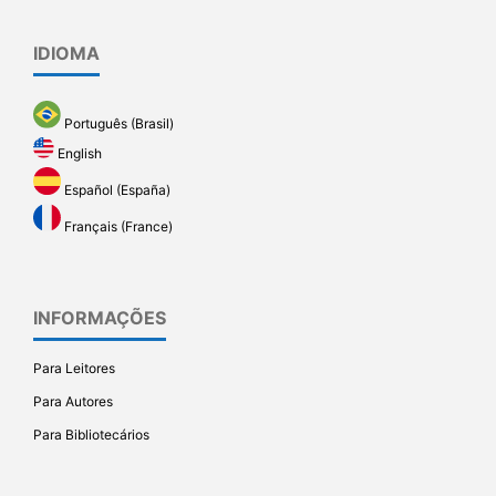
IDIOMA
Português (Brasil)
English
Español (España)
Français (France)
INFORMAÇÕES
Para Leitores
Para Autores
Para Bibliotecários