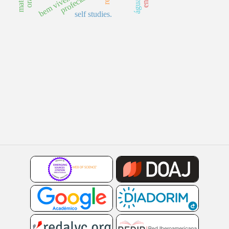
profecias
bem viver.
self studies.