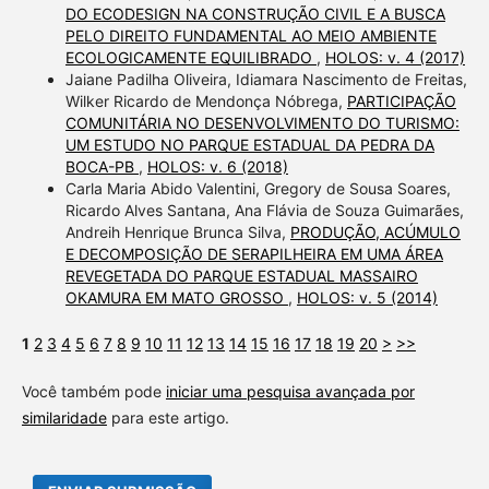
DO ECODESIGN NA CONSTRUÇÃO CIVIL E A BUSCA
PELO DIREITO FUNDAMENTAL AO MEIO AMBIENTE
ECOLOGICAMENTE EQUILIBRADO
,
HOLOS: v. 4 (2017)
Jaiane Padilha Oliveira, Idiamara Nascimento de Freitas,
Wilker Ricardo de Mendonça Nóbrega,
PARTICIPAÇÃO
COMUNITÁRIA NO DESENVOLVIMENTO DO TURISMO:
UM ESTUDO NO PARQUE ESTADUAL DA PEDRA DA
BOCA-PB
,
HOLOS: v. 6 (2018)
Carla Maria Abido Valentini, Gregory de Sousa Soares,
Ricardo Alves Santana, Ana Flávia de Souza Guimarães,
Andreih Henrique Brunca Silva,
PRODUÇÃO, ACÚMULO
E DECOMPOSIÇÃO DE SERAPILHEIRA EM UMA ÁREA
REVEGETADA DO PARQUE ESTADUAL MASSAIRO
OKAMURA EM MATO GROSSO
,
HOLOS: v. 5 (2014)
1
2
3
4
5
6
7
8
9
10
11
12
13
14
15
16
17
18
19
20
>
>>
Você também pode
iniciar uma pesquisa avançada por
similaridade
para este artigo.