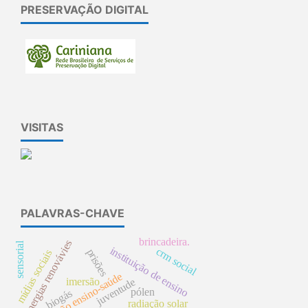
PRESERVAÇÃO DIGITAL
VISITAS
PALAVRAS-CHAVE
brincadeira.
energias renovávies
sensorial
instituição de ensino
crm social
prisões
mídias sociais
integração ensino-saúde
imersão
juventude
pólen
biogás
radiação solar