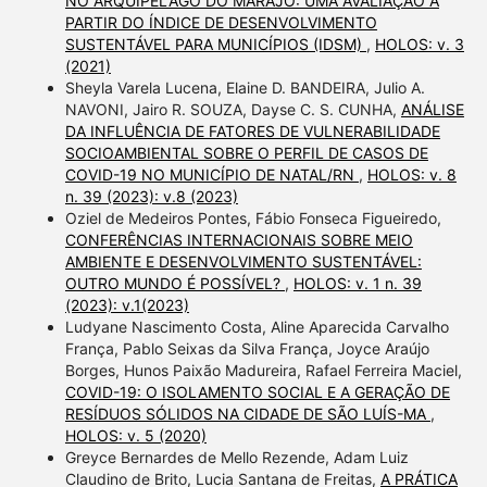
NO ARQUIPÉLAGO DO MARAJÓ: UMA AVALIAÇÃO A
PARTIR DO ÍNDICE DE DESENVOLVIMENTO
SUSTENTÁVEL PARA MUNICÍPIOS (IDSM)
,
HOLOS: v. 3
(2021)
Sheyla Varela Lucena, Elaine D. BANDEIRA, Julio A.
NAVONI, Jairo R. SOUZA, Dayse C. S. CUNHA,
ANÁLISE
DA INFLUÊNCIA DE FATORES DE VULNERABILIDADE
SOCIOAMBIENTAL SOBRE O PERFIL DE CASOS DE
COVID-19 NO MUNICÍPIO DE NATAL/RN
,
HOLOS: v. 8
n. 39 (2023): v.8 (2023)
Oziel de Medeiros Pontes, Fábio Fonseca Figueiredo,
CONFERÊNCIAS INTERNACIONAIS SOBRE MEIO
AMBIENTE E DESENVOLVIMENTO SUSTENTÁVEL:
OUTRO MUNDO É POSSÍVEL?
,
HOLOS: v. 1 n. 39
(2023): v.1(2023)
Ludyane Nascimento Costa, Aline Aparecida Carvalho
França, Pablo Seixas da Silva França, Joyce Araújo
Borges, Hunos Paixão Madureira, Rafael Ferreira Maciel,
COVID-19: O ISOLAMENTO SOCIAL E A GERAÇÃO DE
RESÍDUOS SÓLIDOS NA CIDADE DE SÃO LUÍS-MA
,
HOLOS: v. 5 (2020)
Greyce Bernardes de Mello Rezende, Adam Luiz
Claudino de Brito, Lucia Santana de Freitas,
A PRÁTICA