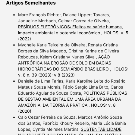
Artigos Semelhantes
Marc François Richter, Daiane Lippert Tavares,
Jaqueline Morbach, Celmar Correa de Oliveira,
RESÍDUOS ELETRÔNICOS: Efeitos na saúde humana,
impacto ambiental e potencial econômico
,
HOLOS: v. 5
(2022)
Mychelle Karla Teixeira de Oliveira, Renata Cristina
Borges da Silva Macedo, Cristina Karine de Oliveira
Rebouças, Kelem Cristiany Nunes Silva ,
AÇÃO
ANTRÓPICA NA EROSÃO DE SOLO EM BACIAS
HIDROGRÁFICAS DO SEMIÁRIDO BRASILEIRO
,
HOLOS:
v. 8 n. 39 (2023): v.8 (2023)
Danielle de Lima Farias, Karla Karoline Leite do Rosário,
Mateus Souza Morais, Fábio Sergio Lima Brito, Carlos
Eduardo Aguiar de Souza Costa,
POLÍTICAS PÚBLICAS
DE GESTÃO AMBIENTAL EM UMA ÁREA URBANA DA
AMAZÔNIA: DA TEORIA À PRÁTICA
,
HOLOS: v. 8
(2020)
Caio Cezar Ferreira de Souza, Marcos Antônio Souza
dos Santos, Fabrício Khoury Rebello, Maria Lúcia Bahia
Lopes, Cyntia Meireles Martins,
SUSTENTABILIDADE