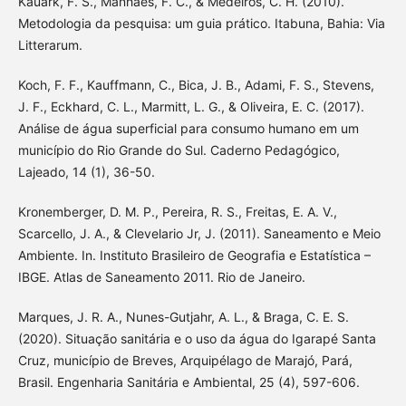
Kauark, F. S., Manhães, F. C., & Medeiros, C. H. (2010).
Metodologia da pesquisa: um guia prático. Itabuna, Bahia: Via
Litterarum.
Koch, F. F., Kauffmann, C., Bica, J. B., Adami, F. S., Stevens,
J. F., Eckhard, C. L., Marmitt, L. G., & Oliveira, E. C. (2017).
Análise de água superficial para consumo humano em um
município do Rio Grande do Sul. Caderno Pedagógico,
Lajeado, 14 (1), 36-50.
Kronemberger, D. M. P., Pereira, R. S., Freitas, E. A. V.,
Scarcello, J. A., & Clevelario Jr, J. (2011). Saneamento e Meio
Ambiente. In. Instituto Brasileiro de Geografia e Estatística –
IBGE. Atlas de Saneamento 2011. Rio de Janeiro.
Marques, J. R. A., Nunes-Gutjahr, A. L., & Braga, C. E. S.
(2020). Situação sanitária e o uso da água do Igarapé Santa
Cruz, município de Breves, Arquipélago de Marajó, Pará,
Brasil. Engenharia Sanitária e Ambiental, 25 (4), 597-606.