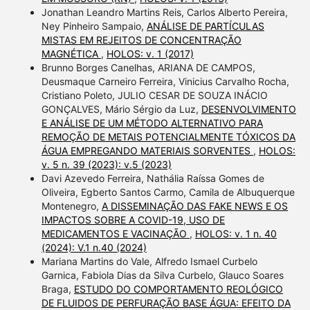
Jonathan Leandro Martins Reis, Carlos Alberto Pereira,
Ney Pinheiro Sampaio,
ANÁLISE DE PARTÍCULAS
MISTAS EM REJEITOS DE CONCENTRAÇÃO
MAGNÉTICA
,
HOLOS: v. 1 (2017)
Brunno Borges Canelhas, ARIANA DE CAMPOS,
Deusmaque Carneiro Ferreira, Vinicius Carvalho Rocha,
Cristiano Poleto, JULIO CESAR DE SOUZA INÁCIO
GONÇALVES, Mário Sérgio da Luz,
DESENVOLVIMENTO
E ANÁLISE DE UM MÉTODO ALTERNATIVO PARA
REMOÇÃO DE METAIS POTENCIALMENTE TÓXICOS DA
ÁGUA EMPREGANDO MATERIAIS SORVENTES
,
HOLOS:
v. 5 n. 39 (2023): v.5 (2023)
Davi Azevedo Ferreira, Nathália Raíssa Gomes de
Oliveira, Egberto Santos Carmo, Camila de Albuquerque
Montenegro,
A DISSEMINAÇÃO DAS FAKE NEWS E OS
IMPACTOS SOBRE A COVID-19, USO DE
MEDICAMENTOS E VACINAÇÃO
,
HOLOS: v. 1 n. 40
(2024): V.1 n.40 (2024)
Mariana Martins do Vale, Alfredo Ismael Curbelo
Garnica, Fabiola Dias da Silva Curbelo, Glauco Soares
Braga,
ESTUDO DO COMPORTAMENTO REOLÓGICO
DE FLUIDOS DE PERFURAÇÃO BASE ÁGUA: EFEITO DA