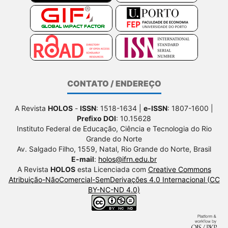
CONTATO / ENDEREÇO
A Revista
HOLOS
-
ISSN
: 1518-1634 |
e-ISSN
: 1807-1600 |
Prefixo DOI
: 10.15628
Instituto Federal de Educação, Ciência e Tecnologia do Rio
Grande do Norte
Av. Salgado Filho, 1559, Natal, Rio Grande do Norte, Brasil
E-mail
:
holos@ifrn.edu.br
A Revista
HOLOS
esta Licenciada com
Creative Commons
Atribuição-NãoComercial-SemDerivações 4.0 Internacional (CC
BY-NC-ND 4.0)