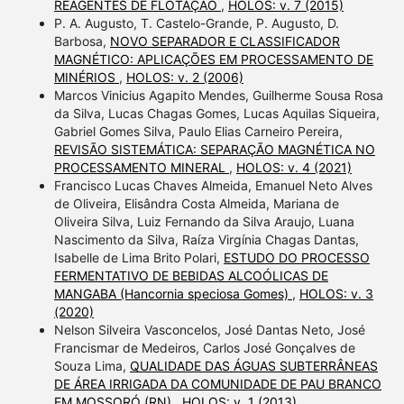
REAGENTES DE FLOTAÇÃO
,
HOLOS: v. 7 (2015)
P. A. Augusto, T. Castelo-Grande, P. Augusto, D.
Barbosa,
NOVO SEPARADOR E CLASSIFICADOR
MAGNÉTICO: APLICAÇÕES EM PROCESSAMENTO DE
MINÉRIOS
,
HOLOS: v. 2 (2006)
Marcos Vinicius Agapito Mendes, Guilherme Sousa Rosa
da Silva, Lucas Chagas Gomes, Lucas Aquilas Siqueira,
Gabriel Gomes Silva, Paulo Elias Carneiro Pereira,
REVISÃO SISTEMÁTICA: SEPARAÇÃO MAGNÉTICA NO
PROCESSAMENTO MINERAL
,
HOLOS: v. 4 (2021)
Francisco Lucas Chaves Almeida, Emanuel Neto Alves
de Oliveira, Elisândra Costa Almeida, Mariana de
Oliveira Silva, Luiz Fernando da Silva Araujo, Luana
Nascimento da Silva, Raíza Virgínia Chagas Dantas,
Isabelle de Lima Brito Polari,
ESTUDO DO PROCESSO
FERMENTATIVO DE BEBIDAS ALCOÓLICAS DE
MANGABA (Hancornia speciosa Gomes)
,
HOLOS: v. 3
(2020)
Nelson Silveira Vasconcelos, José Dantas Neto, José
Francismar de Medeiros, Carlos José Gonçalves de
Souza Lima,
QUALIDADE DAS ÁGUAS SUBTERRÂNEAS
DE ÁREA IRRIGADA DA COMUNIDADE DE PAU BRANCO
EM MOSSORÓ (RN)
,
HOLOS: v. 1 (2013)