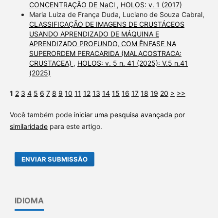
CONCENTRAÇÃO DE NaCl
,
HOLOS: v. 1 (2017)
Maria Luiza de França Duda, Luciano de Souza Cabral,
CLASSIFICAÇÃO DE IMAGENS DE CRUSTÁCEOS
USANDO APRENDIZADO DE MÁQUINA E
APRENDIZADO PROFUNDO, COM ÊNFASE NA
SUPERORDEM PERACARIDA (MALACOSTRACA:
CRUSTACEA)
,
HOLOS: v. 5 n. 41 (2025): V.5 n.41
(2025)
1
2
3
4
5
6
7
8
9
10
11
12
13
14
15
16
17
18
19
20
>
>>
Você também pode
iniciar uma pesquisa avançada por
similaridade
para este artigo.
ENVIAR SUBMISSÃO
IDIOMA