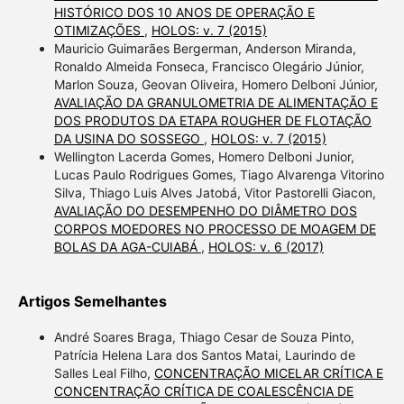
HISTÓRICO DOS 10 ANOS DE OPERAÇÃO E
OTIMIZAÇÕES
,
HOLOS: v. 7 (2015)
Mauricio Guimarães Bergerman, Anderson Miranda,
Ronaldo Almeida Fonseca, Francisco Olegário Júnior,
Marlon Souza, Geovan Oliveira, Homero Delboni Júnior,
AVALIAÇÃO DA GRANULOMETRIA DE ALIMENTAÇÃO E
DOS PRODUTOS DA ETAPA ROUGHER DE FLOTAÇÃO
DA USINA DO SOSSEGO
,
HOLOS: v. 7 (2015)
Wellington Lacerda Gomes, Homero Delboni Junior,
Lucas Paulo Rodrigues Gomes, Tiago Alvarenga Vitorino
Silva, Thiago Luis Alves Jatobá, Vitor Pastorelli Giacon,
AVALIAÇÃO DO DESEMPENHO DO DIÂMETRO DOS
CORPOS MOEDORES NO PROCESSO DE MOAGEM DE
BOLAS DA AGA-CUIABÁ
,
HOLOS: v. 6 (2017)
Artigos Semelhantes
André Soares Braga, Thiago Cesar de Souza Pinto,
Patrícia Helena Lara dos Santos Matai, Laurindo de
Salles Leal Filho,
CONCENTRAÇÃO MICELAR CRÍTICA E
CONCENTRAÇÃO CRÍTICA DE COALESCÊNCIA DE