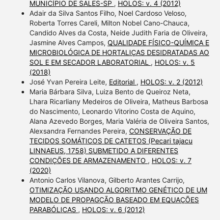
MUNICÍPIO DE SALES-SP
,
HOLOS: v. 4 (2012)
Adair da Silva Santos Filho, Noel Cardoso Veloso,
Roberta Torres Careli, Milton Nobel Cano-Chauca,
Candido Alves da Costa, Neide Judith Faria de Oliveira,
Jasmine Alves Campos,
QUALIDADE FÍSICO-QUÍMICA E
MICROBIOLÓGICA DE HORTALIÇAS DESIDRATADAS AO
SOL E EM SECADOR LABORATORIAL
,
HOLOS: v. 5
(2018)
José Yvan Pereira Leite,
Editorial
,
HOLOS: v. 2 (2012)
Maria Bárbara Silva, Luiza Bento de Queiroz Neta,
Lhara Ricarliany Medeiros de Oliveira, Matheus Barbosa
do Nascimento, Leonardo Vitorino Costa de Aquino,
Alana Azevedo Borges, Maria Valéria de Oliveira Santos,
Alexsandra Fernandes Pereira,
CONSERVAÇÃO DE
TECIDOS SOMÁTICOS DE CATETOS (Pecari tajacu
LINNAEUS, 1758) SUBMETIDO A DIFERENTES
CONDIÇÕES DE ARMAZENAMENTO
,
HOLOS: v. 7
(2020)
Antonio Carlos Vilanova, Gilberto Arantes Carrijo,
OTIMIZAÇÃO USANDO ALGORITMO GENÉTICO DE UM
MODELO DE PROPAGÇÃO BASEADO EM EQUAÇÕES
PARABÓLICAS
,
HOLOS: v. 6 (2012)