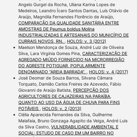
Angelo Gurgel da Rocha, Uliana Karina Lopes de
Medeiros, Leandro Ícaro Santos Dantas, Luís Otávio de
Araújo, Magnólia Fernandes Florêncio de Araújo,
COMPARAÇÃO DA QUALIDADE SANITÁRIA ENTRE
AMOSTRAS DE Peumus boldus Molina
INDUSTRIALIZADAS E ARTESANAIS DO MUNICÍPIO DE
CURRAIS NOVOS, RN.
,
HOLOS: v. 3 (2012)
Maelson Mendonça de Souza, André Luiz de Oliveira
Silva, Lara Virgínia Gomes Pina,
CARACTERIZAÇÃO DE
AGREGADO MIÚDO FORNECIDO NA MICRORREGIÃO
DO AGRESTE POTIGUAR, POPULARMENTE
DENOMINADO “AREIA BARRADA”.
,
HOLOS: v. 4 (2017)
José Deomar de Souza Barros, Silvana Câmara
Torquato, Damião Carlos Freires de Azevedo, Fábio
Giovanni de Araújo Batista,
PERCEPÇÃO DOS
AGRICULTORES DE CAJAZEIRAS NA PARAÍBA,
QUANTO AO USO DA ÁGUA DE CHUVA PARA FINS
POTÁVEIS
,
HOLOS: v. 2 (2013)
Clélia Aparecida Fernandes da Silva, Guilherme
Malafaia, Bruno Gonzaga Agapito da Veiga, André Luis
da Silva Castro,
VULNERABILIDADE AMBIENTAL E
SOCIAL: ESTUDO DE CASO EM UM BAIRRO NO