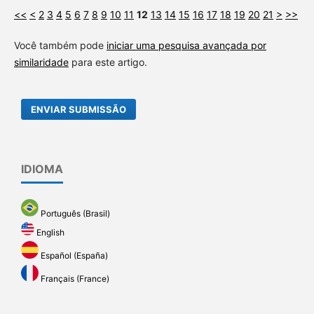
<<
<
2
3
4
5
6
7
8
9
10
11
12
13
14
15
16
17
18
19
20
21
>
>>
Você também pode
iniciar uma pesquisa avançada por
similaridade
para este artigo.
ENVIAR SUBMISSÃO
IDIOMA
Português (Brasil)
English
Español (España)
Français (France)