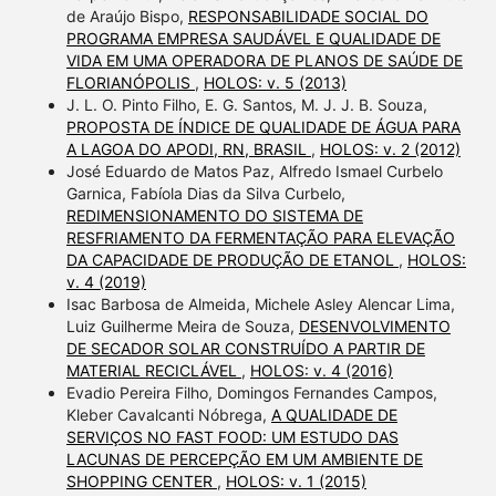
de Araújo Bispo,
RESPONSABILIDADE SOCIAL DO
PROGRAMA EMPRESA SAUDÁVEL E QUALIDADE DE
VIDA EM UMA OPERADORA DE PLANOS DE SAÚDE DE
FLORIANÓPOLIS
,
HOLOS: v. 5 (2013)
J. L. O. Pinto Filho, E. G. Santos, M. J. J. B. Souza,
PROPOSTA DE ÍNDICE DE QUALIDADE DE ÁGUA PARA
A LAGOA DO APODI, RN, BRASIL
,
HOLOS: v. 2 (2012)
José Eduardo de Matos Paz, Alfredo Ismael Curbelo
Garnica, Fabíola Dias da Silva Curbelo,
REDIMENSIONAMENTO DO SISTEMA DE
RESFRIAMENTO DA FERMENTAÇÃO PARA ELEVAÇÃO
DA CAPACIDADE DE PRODUÇÃO DE ETANOL
,
HOLOS:
v. 4 (2019)
Isac Barbosa de Almeida, Michele Asley Alencar Lima,
Luiz Guilherme Meira de Souza,
DESENVOLVIMENTO
DE SECADOR SOLAR CONSTRUÍDO A PARTIR DE
MATERIAL RECICLÁVEL
,
HOLOS: v. 4 (2016)
Evadio Pereira Filho, Domingos Fernandes Campos,
Kleber Cavalcanti Nóbrega,
A QUALIDADE DE
SERVIÇOS NO FAST FOOD: UM ESTUDO DAS
LACUNAS DE PERCEPÇÃO EM UM AMBIENTE DE
SHOPPING CENTER
,
HOLOS: v. 1 (2015)