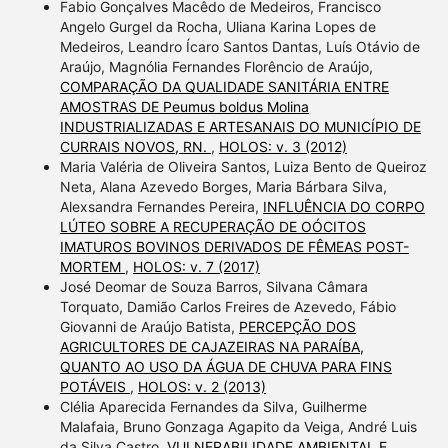
Fabio Gonçalves Macêdo de Medeiros, Francisco
Angelo Gurgel da Rocha, Uliana Karina Lopes de
Medeiros, Leandro Ícaro Santos Dantas, Luís Otávio de
Araújo, Magnólia Fernandes Florêncio de Araújo,
COMPARAÇÃO DA QUALIDADE SANITÁRIA ENTRE
AMOSTRAS DE Peumus boldus Molina
INDUSTRIALIZADAS E ARTESANAIS DO MUNICÍPIO DE
CURRAIS NOVOS, RN.
,
HOLOS: v. 3 (2012)
Maria Valéria de Oliveira Santos, Luiza Bento de Queiroz
Neta, Alana Azevedo Borges, Maria Bárbara Silva,
Alexsandra Fernandes Pereira,
INFLUÊNCIA DO CORPO
LÚTEO SOBRE A RECUPERAÇÃO DE OÓCITOS
IMATUROS BOVINOS DERIVADOS DE FÊMEAS POST-
MORTEM
,
HOLOS: v. 7 (2017)
José Deomar de Souza Barros, Silvana Câmara
Torquato, Damião Carlos Freires de Azevedo, Fábio
Giovanni de Araújo Batista,
PERCEPÇÃO DOS
AGRICULTORES DE CAJAZEIRAS NA PARAÍBA,
QUANTO AO USO DA ÁGUA DE CHUVA PARA FINS
POTÁVEIS
,
HOLOS: v. 2 (2013)
Clélia Aparecida Fernandes da Silva, Guilherme
Malafaia, Bruno Gonzaga Agapito da Veiga, André Luis
da Silva Castro,
VULNERABILIDADE AMBIENTAL E