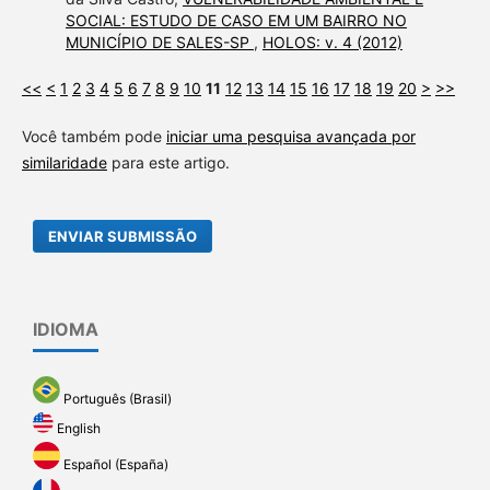
SOCIAL: ESTUDO DE CASO EM UM BAIRRO NO
MUNICÍPIO DE SALES-SP
,
HOLOS: v. 4 (2012)
<<
<
1
2
3
4
5
6
7
8
9
10
11
12
13
14
15
16
17
18
19
20
>
>>
Você também pode
iniciar uma pesquisa avançada por
similaridade
para este artigo.
ENVIAR SUBMISSÃO
IDIOMA
Português (Brasil)
English
Español (España)