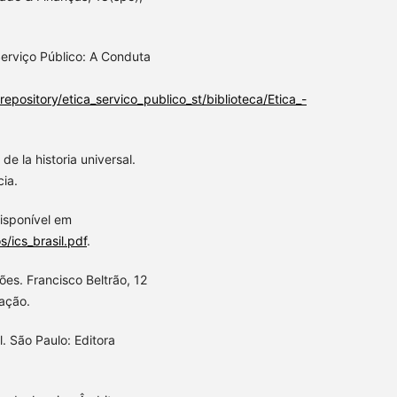
Serviço Público: A Conduta
epository/etica_servico_publico_st/biblioteca/Etica_-
de la historia universal.
cia.
Disponível em
/ics_brasil.pdf
.
es. Francisco Beltrão, 12
ação.
l. São Paulo: Editora