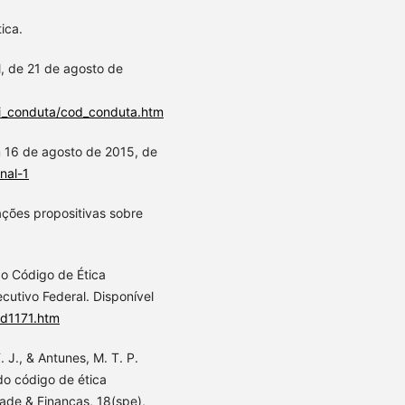
ica.
, de 21 de agosto de
odi_conduta/cod_conduta.htm
m 16 de agosto de 2015, de
onal-1
tações propositivas sobre
 o Código de Ética
ecutivo Federal. Disponível
/d1171.htm
. J., & Antunes, M. T. P.
do código de ética
idade & Finanças, 18(spe),