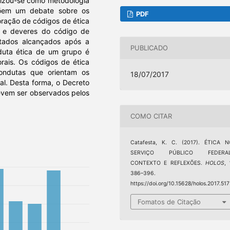
ilizou-se como metodologia
põem um debate sobre os
PDF
oração de códigos de ética
os e deveres do código de
ultados alcançados após a
PUBLICADO
uta ética de um grupo é
orais. Os códigos de ética
ondutas que orientam os
18/07/2017
nal. Desta forma, o Decreto
devem ser observados pelos
COMO CITAR
Catafesta, K. C. (2017). ÉTICA N
SERVIÇO PÚBLICO FEDERAL
CONTEXTO E REFLEXÕES.
HOLOS
,
386–396.
https://doi.org/10.15628/holos.2017.51
Fomatos de Citação