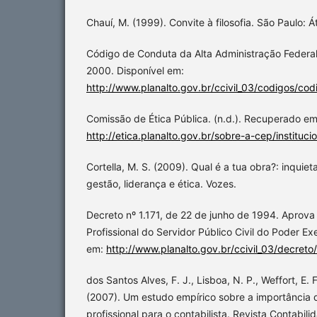
Chauí, M. (1999). Convite à filosofia. São Paulo: Át
Código de Conduta da Alta Administração Federal
2000. Disponível em:
http://www.planalto.gov.br/ccivil_03/codigos/c
Comissão de Ética Pública. (n.d.). Recuperado e
http://etica.planalto.gov.br/sobre-a-cep/instituci
Cortella, M. S. (2009). Qual é a tua obra?: inquie
gestão, liderança e ética. Vozes.
Decreto nº 1.171, de 22 de junho de 1994. Aprova
Profissional do Servidor Público Civil do Poder Ex
em:
http://www.planalto.gov.br/ccivil_03/decreto
dos Santos Alves, F. J., Lisboa, N. P., Weffort, E. F
(2007). Um estudo empírico sobre a importância 
profissional para o contabilista. Revista Contabil