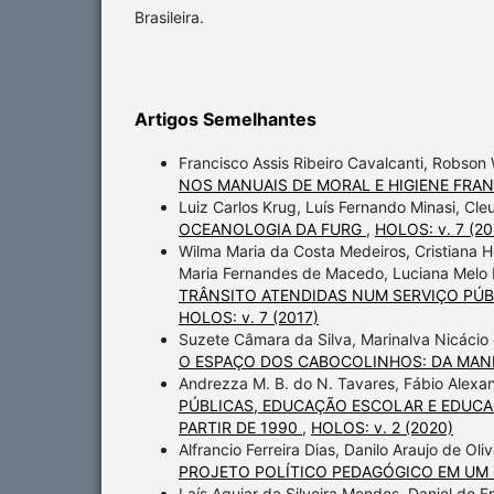
Brasileira.
Artigos Semelhantes
Francisco Assis Ribeiro Cavalcanti, Robso
NOS MANUAIS DE MORAL E HIGIENE FRA
Luiz Carlos Krug, Luís Fernando Minasi, Cle
OCEANOLOGIA DA FURG
,
HOLOS: v. 7 (20
Wilma Maria da Costa Medeiros, Cristiana H
Maria Fernandes de Macedo, Luciana Melo 
TRÂNSITO ATENDIDAS NUM SERVIÇO PÚB
HOLOS: v. 7 (2017)
Suzete Câmara da Silva, Marinalva Nicácio 
O ESPAÇO DOS CABOCOLINHOS: DA MAN
Andrezza M. B. do N. Tavares, Fábio Ale
PÚBLICAS, EDUCAÇÃO ESCOLAR E EDUC
PARTIR DE 1990
,
HOLOS: v. 2 (2020)
Alfrancio Ferreira Dias, Danilo Araujo de Oliv
PROJETO POLÍTICO PEDAGÓGICO EM UM 
Laís Aguiar da Silveira Mendes, Daniel de F