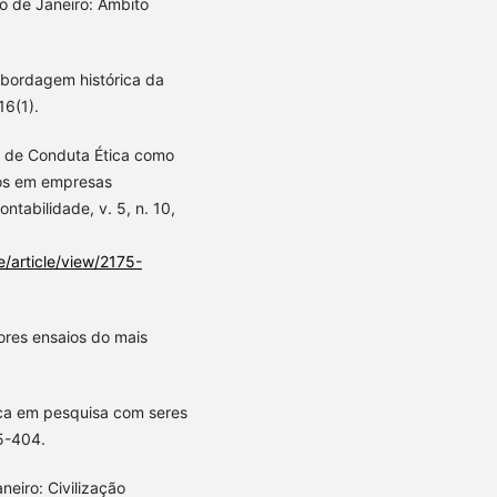
Rio de Janeiro: Âmbito
abordagem histórica da
16(1).
go de Conduta Ética como
sos em empresas
tabilidade, v. 5, n. 10,
e/article/view/2175-
hores ensaios do mais
tica em pesquisa com seres
95-404.
neiro: Civilização