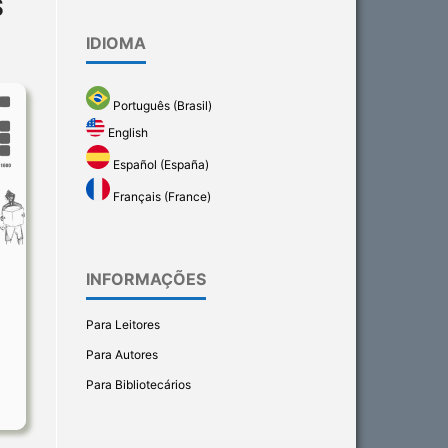
S
IDIOMA
Português (Brasil)
English
Español (España)
Français (France)
INFORMAÇÕES
Para Leitores
Para Autores
Para Bibliotecários