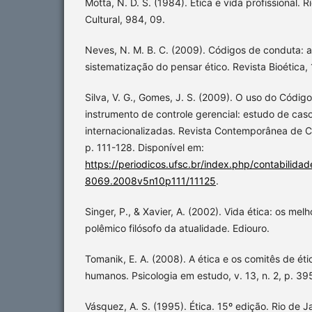
Motta, N. D. S. (1984). Ética e vida profissional. 
Cultural, 984, 09.
Neves, N. M. B. C. (2009). Códigos de conduta: 
sistematização do pensar ético. Revista Bioética, 
Silva, V. G., Gomes, J. S. (2009). O uso do Códi
instrumento de controle gerencial: estudo de ca
internacionalizadas. Revista Contemporânea de Con
p. 111-128. Disponível em:
https://periodicos.ufsc.br/index.php/contabilidad
8069.2008v5n10p111/11125
.
Singer, P., & Xavier, A. (2002). Vida ética: os mel
polêmico filósofo da atualidade. Ediouro.
Tomanik, E. A. (2008). A ética e os comitês de é
humanos. Psicologia em estudo, v. 13, n. 2, p. 3
Vásquez, A. S. (1995). Ética. 15º edição. Rio de Ja