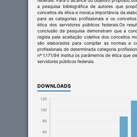
federais. Para o alcance do objetivo proposto ut
a pesquisa bibliográfica de autores que pro
conceitos de ética e moral,a importância da elab
para as categorias profissionais e os conceit
ética dos servidores públicos federais.Os res
conclusão da pesquisa demonstram que a cond
regida pela aceitação coletiva dos conceitos m
são elaborados para compilar as normas e c
profissionais de determinada categoria profissio
nº 1.171/94 institui os parâmetros de ética que 
servidores públicos federais
DOWNLOADS