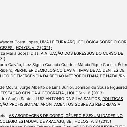
n Wander Costa Lopes,
UMA LEITURA ARQUEOLÓGICA SOBRE O CO
NCESES
,
HOLOS: v. 2 (2021)
uza Maria Sobral Dias,
A ATUAÇÃO DOS EGRESSOS DO CURSO DE
21)
orta Galvão, Inez Sigma Cunacia Guedes, Márcia Rique Carício, Éste
Ribeiro,
PERFIL EPIDEMIOLÓGICO DAS VÍTIMAS DE ACIDENTES DE
LICO DE EMERGÊNCIA DA REGIÃO METROPOLITANA DE NATAL/RN
de Moura, Jorge Alberto de Lima Júnior, Jonilson de Souza Figueired
IFESTAÇÃO CÊNICA À GEOGRAFIA
,
HOLOS: v. 6 (2013)
xandre Araújo Santos, LUIZ ANTONIO DA SILVA SANTOS,
POLÍTICAS
AÇÃO PROFISSIONAL: APONTAMENTOS SOBRE AS REFORMAS A
eira,
AS ABORDAGENS DE CORPO, GÊNERO E SEXUALIDADES NO
COLÉGIO ESTADUAL DE ARACAJU, SE
,
HOLOS: v. 3 (2015)
reitas Nunes, Etiene Fabbrin Pires,
AVALIAÇÃO DO CONHECIMENTO