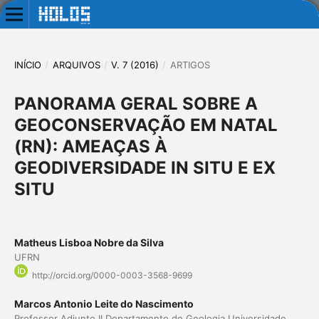
INÍCIO
/
ARQUIVOS
/
V. 7 (2016)
/
ARTIGOS
PANORAMA GERAL SOBRE A
GEOCONSERVAÇÃO EM NATAL
(RN): AMEAÇAS À
GEODIVERSIDADE IN SITU E EX
SITU
Matheus Lisboa Nobre da Silva
UFRN
http://orcid.org/0000-0003-3568-9699
Marcos Antonio Leite do Nascimento
Professor Adjunto II Departamento de Geologia Universidade