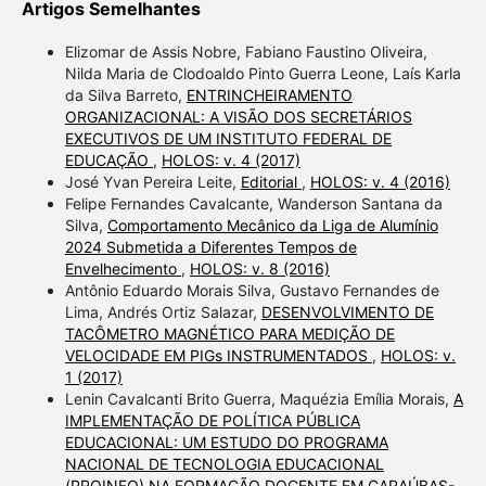
Artigos Semelhantes
Elizomar de Assis Nobre, Fabiano Faustino Oliveira,
Nilda Maria de Clodoaldo Pinto Guerra Leone, Laís Karla
da Silva Barreto,
ENTRINCHEIRAMENTO
ORGANIZACIONAL: A VISÃO DOS SECRETÁRIOS
EXECUTIVOS DE UM INSTITUTO FEDERAL DE
EDUCAÇÃO
,
HOLOS: v. 4 (2017)
José Yvan Pereira Leite,
Editorial
,
HOLOS: v. 4 (2016)
Felipe Fernandes Cavalcante, Wanderson Santana da
Silva,
Comportamento Mecânico da Liga de Alumínio
2024 Submetida a Diferentes Tempos de
Envelhecimento
,
HOLOS: v. 8 (2016)
Antônio Eduardo Morais Silva, Gustavo Fernandes de
Lima, Andrés Ortiz Salazar,
DESENVOLVIMENTO DE
TACÔMETRO MAGNÉTICO PARA MEDIÇÃO DE
VELOCIDADE EM PIGs INSTRUMENTADOS
,
HOLOS: v.
1 (2017)
Lenin Cavalcanti Brito Guerra, Maquézia Emília Morais,
A
IMPLEMENTAÇÃO DE POLÍTICA PÚBLICA
EDUCACIONAL: UM ESTUDO DO PROGRAMA
NACIONAL DE TECNOLOGIA EDUCACIONAL
(PROINFO) NA FORMAÇÃO DOCENTE EM CARAÚBAS-