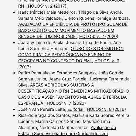
RN
,
HOLOS: v. 2 (2017)
Isaac Péricles Maia Medeiros, Thiago da Silva André,
Samara Melo Valcacer, Cleiton Rubens Formiga Barbosa,
AVALIAÇÃO DA EFICIÊNCIA DE PROTÓTIPO SOLAR DE
BAIXO CUSTO COM MOVIMENTO BASEADO EM
SENSOR DE LUMINOSIDADE
,
HOLOS: v. 2 (2020)
Joaracy Lima de Paula, Joseara Lima de Paula, Ana
Lúcia Sarmento Henrique,
O USO DO STOP-MOTION
COMO PRÁTICA PEDAGÓGICA NO ENSINO DE
GEOGRAFIA NO CONTEXTO DO EMI
,
HOLOS: v. 3
(2017)
Pedro Ramualyson Fernandes Sampaio, João Correia
Saraiva Júnior, Jeane Cruz Portela, Jucirema Ferreira da
Silva,
ÁREAS AGRÍCOLAS SUJEITAS À
DESERTIFICAÇÃO NO RN E MEDIDAS MITIGADORAS: O
CASO DOS ASSENTAMENTOS MILAGRES E TERRA DA
ESPERANÇA
,
HOLOS: v. 7 (2020)
José Yvan Pereira Leite,
Editorial
,
HOLOS: v. 8 (2016)
Ricardo Braga dos Santos, Maârani Karla Soares Pereira
Lucena, Marília Campos Sabino, Maurício Lima
Alcântara, Nednaldo Dantas santos,
Avaliação do
Estágio Supervisionado para Graduandos em