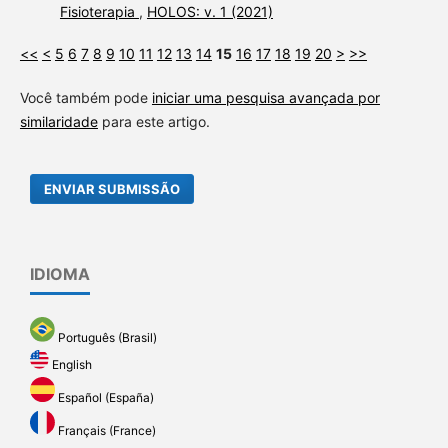
Fisioterapia
,
HOLOS: v. 1 (2021)
<<
<
5
6
7
8
9
10
11
12
13
14
15
16
17
18
19
20
>
>>
Você também pode
iniciar uma pesquisa avançada por
similaridade
para este artigo.
ENVIAR SUBMISSÃO
IDIOMA
Português (Brasil)
English
Español (España)
Français (France)