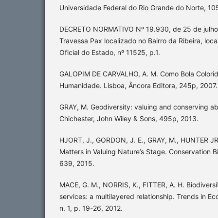
Universidade Federal do Rio Grande do Norte, 10
DECRETO NORMATIVO Nº 19.930, de 25 de julho
Travessa Pax localizado no Bairro da Ribeira, loc
Oficial do Estado, nº 11525, p.1.
GALOPIM DE CARVALHO, A. M. Como Bola Colorida,
Humanidade. Lisboa, Âncora Editora, 245p, 2007.
GRAY, M. Geodiversity: valuing and conserving abi
Chichester, John Wiley & Sons, 495p, 2013.
HJORT, J., GORDON, J. E., GRAY, M., HUNTER JR.
Matters in Valuing Nature’s Stage. Conservation Bi
639, 2015.
MACE, G. M., NORRIS, K., FITTER, A. H. Biodivers
services: a multilayered relationship. Trends in Ec
n. 1, p. 19-26, 2012.