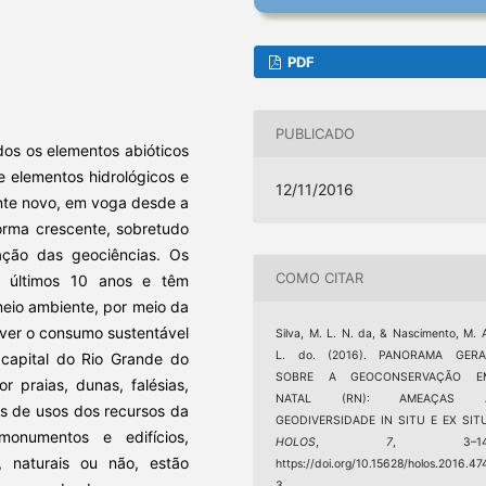
PDF
PUBLICADO
dos os elementos abióticos
e elementos hidrológicos e
12/11/2016
ente novo, em voga desde a
rma crescente, sobretudo
ção das geociências. Os
COMO CITAR
os últimos 10 anos e têm
eio ambiente, por meio da
ver o consumo sustentável
Silva, M. L. N. da, & Nascimento, M. 
L. do. (2016). PANORAMA GERA
 capital do Rio Grande do
SOBRE A GEOCONSERVAÇÃO E
 praias, dunas, falésias,
NATAL (RN): AMEAÇAS 
os de usos dos recursos da
GEODIVERSIDADE IN SITU E EX SITU
onumentos e edifícios,
HOLOS
,
7
, 3–14
, naturais ou não, estão
https://doi.org/10.15628/holos.2016.47
3