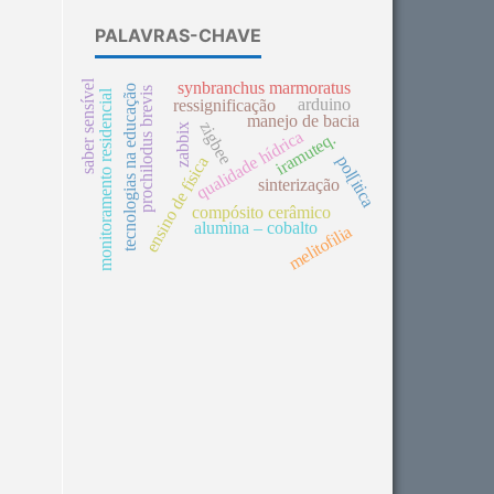
PALAVRAS-CHAVE
saber sensível
synbranchus marmoratus
tecnologias na educação
prochilodus brevis
monitoramento residencial
arduino
ressignificação
manejo de bacia
zigbee
zabbix
qualidade hídrica
iramuteq.
pol[itica
ensino de física
sinterização
compósito cerâmico
alumina – cobalto
melitofilia