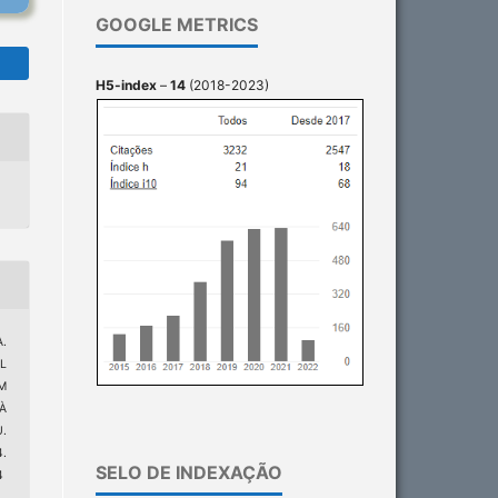
GOOGLE METRICS
H5-index
–
14
(2018-2023)
A.
L
M
À
.
.
SELO DE INDEXAÇÃO
4