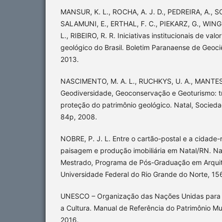
MANSUR, K. L., ROCHA, A. J. D., PEDREIRA, A.,
SALAMUNI, E., ERTHAL, F. C., PIEKARZ, G., WIN
L., RIBEIRO, R. R. Iniciativas institucionais de val
geológico do Brasil. Boletim Paranaense de Geociê
2013.
NASCIMENTO, M. A. L., RUCHKYS, U. A., MANTE
Geodiversidade, Geoconservação e Geoturismo: tr
proteção do patrimônio geológico. Natal, Sociedad
84p, 2008.
NOBRE, P. J. L. Entre o cartão-postal e a cidade-
paisagem e produção imobiliária em Natal/RN. Nat
Mestrado, Programa de Pós-Graduação em Arquit
Universidade Federal do Rio Grande do Norte, 15
UNESCO – Organização das Nações Unidas para a
a Cultura. Manual de Referência do Patrimônio Mu
2016.