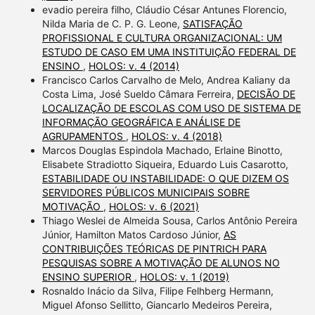
evadio pereira filho, Cláudio César Antunes Florencio,
Nilda Maria de C. P. G. Leone,
SATISFAÇÃO
PROFISSIONAL E CULTURA ORGANIZACIONAL: UM
ESTUDO DE CASO EM UMA INSTITUIÇÃO FEDERAL DE
ENSINO
,
HOLOS: v. 4 (2014)
Francisco Carlos Carvalho de Melo, Andrea Kaliany da
Costa Lima, José Sueldo Câmara Ferreira,
DECISÃO DE
LOCALIZAÇÃO DE ESCOLAS COM USO DE SISTEMA DE
INFORMAÇÃO GEOGRÁFICA E ANÁLISE DE
AGRUPAMENTOS
,
HOLOS: v. 4 (2018)
Marcos Douglas Espindola Machado, Erlaine Binotto,
Elisabete Stradiotto Siqueira, Eduardo Luis Casarotto,
ESTABILIDADE OU INSTABILIDADE: O QUE DIZEM OS
SERVIDORES PÚBLICOS MUNICIPAIS SOBRE
MOTIVAÇÃO
,
HOLOS: v. 6 (2021)
Thiago Weslei de Almeida Sousa, Carlos Antônio Pereira
Júnior, Hamilton Matos Cardoso Júnior,
AS
CONTRIBUIÇÕES TEÓRICAS DE PINTRICH PARA
PESQUISAS SOBRE A MOTIVAÇÃO DE ALUNOS NO
ENSINO SUPERIOR
,
HOLOS: v. 1 (2019)
Rosnaldo Inácio da Silva, Filipe Felhberg Hermann,
Miguel Afonso Sellitto, Giancarlo Medeiros Pereira,