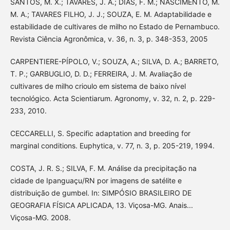
SANTOS, M. X.; TAVARES, J. A.; DIAS, F. M.; NASCIMENTO, M.
M. A.; TAVARES FILHO, J. J.; SOUZA, E. M. Adaptabilidade e
estabilidade de cultivares de milho no Estado de Pernambuco.
Revista Ciência Agronômica, v. 36, n. 3, p. 348-353, 2005
CARPENTIERE-PÍPOLO, V.; SOUZA, A.; SILVA, D. A.; BARRETO,
T. P.; GARBUGLIO, D. D.; FERREIRA, J. M. Avaliação de
cultivares de milho crioulo em sistema de baixo nível
tecnológico. Acta Scientiarum. Agronomy, v. 32, n. 2, p. 229-
233, 2010.
CECCARELLI, S. Specific adaptation and breeding for
marginal conditions. Euphytica, v. 77, n. 3, p. 205-219, 1994.
COSTA, J. R. S.; SILVA, F. M. Análise da precipitação na
cidade de Ipanguaçu/RN por imagens de satélite e
distribuição de gumbel. In: SIMPÓSIO BRASILEIRO DE
GEOGRAFIA FÍSICA APLICADA, 13. Viçosa-MG. Anais...
Viçosa-MG. 2008.