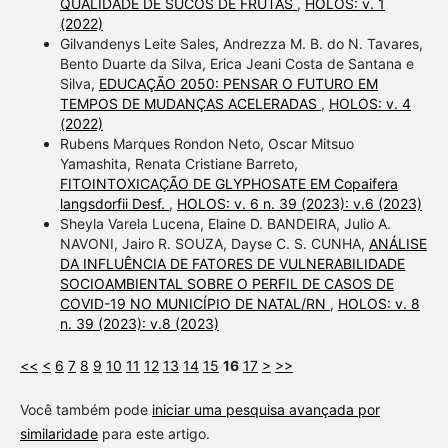
QUALIDADE DE SUCOS DE FRUTAS
,
HOLOS: v. 1
(2022)
Gilvandenys Leite Sales, Andrezza M. B. do N. Tavares,
Bento Duarte da Silva, Erica Jeani Costa de Santana e
Silva,
EDUCAÇÃO 2050: PENSAR O FUTURO EM
TEMPOS DE MUDANÇAS ACELERADAS
,
HOLOS: v. 4
(2022)
Rubens Marques Rondon Neto, Oscar Mitsuo
Yamashita, Renata Cristiane Barreto,
FITOINTOXICAÇÃO DE GLYPHOSATE EM Copaifera
langsdorfii Desf.
,
HOLOS: v. 6 n. 39 (2023): v.6 (2023)
Sheyla Varela Lucena, Elaine D. BANDEIRA, Julio A.
NAVONI, Jairo R. SOUZA, Dayse C. S. CUNHA,
ANÁLISE
DA INFLUÊNCIA DE FATORES DE VULNERABILIDADE
SOCIOAMBIENTAL SOBRE O PERFIL DE CASOS DE
COVID-19 NO MUNICÍPIO DE NATAL/RN
,
HOLOS: v. 8
n. 39 (2023): v.8 (2023)
<<
<
6
7
8
9
10
11
12
13
14
15
16
17
>
>>
Você também pode
iniciar uma pesquisa avançada por
similaridade
para este artigo.