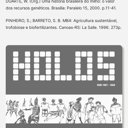
DUARTE, W. (Org.) Uma história brasileira do milho: o valor
dos recursos genéticos. Brasilia: Paralelo 15, 2000. p.11-41.
PINHEIRO, S.; BARRETO, S. B. MB4: Agricultura sustentável,
trofobiose e biofertilizantes. Canoas-RS: La Salle. 1996. 273p.