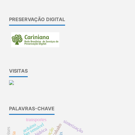
PRESERVAÇÃO DIGITAL
VISITAS
PALAVRAS-CHAVE
transportes
sinterização
saber sensível
arduino