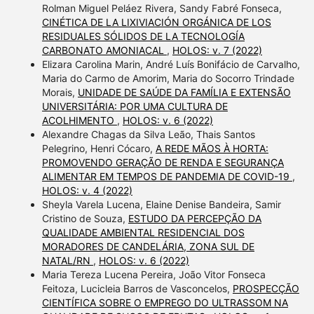
Rolman Miguel Peláez Rivera, Sandy Fabré Fonseca,
CINÉTICA DE LA LIXIVIACIÓN ORGÁNICA DE LOS
RESIDUALES SÓLIDOS DE LA TECNOLOGÍA
CARBONATO AMONIACAL
,
HOLOS: v. 7 (2022)
Elizara Carolina Marin, André Luís Bonifácio de Carvalho,
Maria do Carmo de Amorim, Maria do Socorro Trindade
Morais,
UNIDADE DE SAÚDE DA FAMÍLIA E EXTENSÃO
UNIVERSITÁRIA: POR UMA CULTURA DE
ACOLHIMENTO
,
HOLOS: v. 6 (2022)
Alexandre Chagas da Silva Leão, Thais Santos
Pelegrino, Henri Cócaro,
A REDE MÃOS À HORTA:
PROMOVENDO GERAÇÃO DE RENDA E SEGURANÇA
ALIMENTAR EM TEMPOS DE PANDEMIA DE COVID-19
,
HOLOS: v. 4 (2022)
Sheyla Varela Lucena, Elaine Denise Bandeira, Samir
Cristino de Souza,
ESTUDO DA PERCEPÇÃO DA
QUALIDADE AMBIENTAL RESIDENCIAL DOS
MORADORES DE CANDELÁRIA, ZONA SUL DE
NATAL/RN
,
HOLOS: v. 6 (2022)
Maria Tereza Lucena Pereira, João Vitor Fonseca
Feitoza, Lucicleia Barros de Vasconcelos,
PROSPECÇÃO
CIENTÍFICA SOBRE O EMPREGO DO ULTRASSOM NA