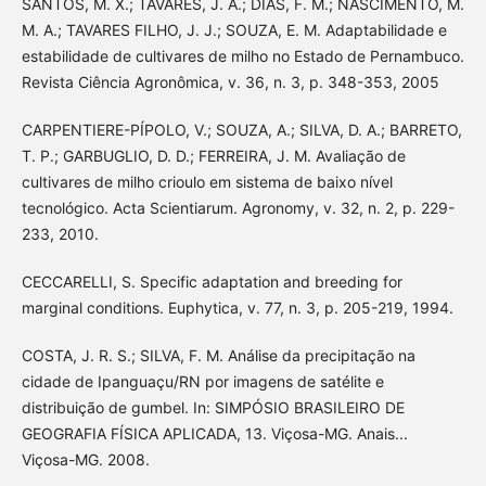
SANTOS, M. X.; TAVARES, J. A.; DIAS, F. M.; NASCIMENTO, M.
M. A.; TAVARES FILHO, J. J.; SOUZA, E. M. Adaptabilidade e
estabilidade de cultivares de milho no Estado de Pernambuco.
Revista Ciência Agronômica, v. 36, n. 3, p. 348-353, 2005
CARPENTIERE-PÍPOLO, V.; SOUZA, A.; SILVA, D. A.; BARRETO,
T. P.; GARBUGLIO, D. D.; FERREIRA, J. M. Avaliação de
cultivares de milho crioulo em sistema de baixo nível
tecnológico. Acta Scientiarum. Agronomy, v. 32, n. 2, p. 229-
233, 2010.
CECCARELLI, S. Specific adaptation and breeding for
marginal conditions. Euphytica, v. 77, n. 3, p. 205-219, 1994.
COSTA, J. R. S.; SILVA, F. M. Análise da precipitação na
cidade de Ipanguaçu/RN por imagens de satélite e
distribuição de gumbel. In: SIMPÓSIO BRASILEIRO DE
GEOGRAFIA FÍSICA APLICADA, 13. Viçosa-MG. Anais...
Viçosa-MG. 2008.