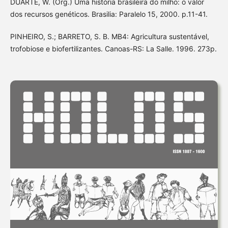
DUARTE, W. (Org.) Uma história brasileira do milho: o valor
dos recursos genéticos. Brasilia: Paralelo 15, 2000. p.11-41.
PINHEIRO, S.; BARRETO, S. B. MB4: Agricultura sustentável,
trofobiose e biofertilizantes. Canoas-RS: La Salle. 1996. 273p.