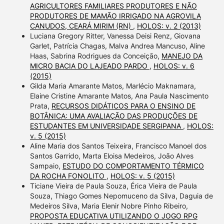
AGRICULTORES FAMILIARES PRODUTORES E NÃO
PRODUTORES DE MAMÃO IRRIGADO NA AGROVILA
CANUDOS, CEARÁ MIRIM (RN)
,
HOLOS: v. 2 (2013)
Luciana Gregory Ritter, Vanessa Deisi Renz, Giovana
Garlet, Patrícia Chagas, Malva Andrea Mancuso, Aline
Haas, Sabrina Rodrigues da Conceição,
MANEJO DA
MICRO BACIA DO LAJEADO PARDO
,
HOLOS: v. 6
(2015)
Gilda Maria Amarante Matos, Marlécio Maknamara,
Elaine Cristine Amarante Matos, Ana Paula Nascimento
Prata,
RECURSOS DIDÁTICOS PARA O ENSINO DE
BOTÂNICA: UMA AVALIAÇÃO DAS PRODUÇÕES DE
ESTUDANTES EM UNIVERSIDADE SERGIPANA
,
HOLOS:
v. 5 (2015)
Aline Maria dos Santos Teixeira, Francisco Manoel dos
Santos Garrido, Marta Eloisa Medeiros, João Alves
Sampaio,
ESTUDO DO COMPORTAMENTO TÉRMICO
DA ROCHA FONOLITO
,
HOLOS: v. 5 (2015)
Ticiane Vieira de Paula Souza, Érica Vieira de Paula
Souza, Thiago Gomes Nepomuceno da Silva, Daguia de
Medeiros Silva, Maria Elenir Nobre Pinho Ribeiro,
PROPOSTA EDUCATIVA UTILIZANDO O JOGO RPG