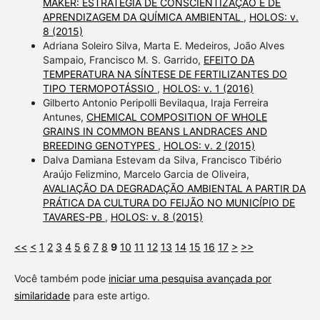
MAKER: ESTRATÉGIA DE CONSCIENTIZAÇÃO E DE
APRENDIZAGEM DA QUÍMICA AMBIENTAL
,
HOLOS: v.
8 (2015)
Adriana Soleiro Silva, Marta E. Medeiros, João Alves
Sampaio, Francisco M. S. Garrido,
EFEITO DA
TEMPERATURA NA SÍNTESE DE FERTILIZANTES DO
TIPO TERMOPOTÁSSIO
,
HOLOS: v. 1 (2016)
Gilberto Antonio Peripolli Bevilaqua, Iraja Ferreira
Antunes,
CHEMICAL COMPOSITION OF WHOLE
GRAINS IN COMMON BEANS LANDRACES AND
BREEDING GENOTYPES
,
HOLOS: v. 2 (2015)
Dalva Damiana Estevam da Silva, Francisco Tibério
Araújo Felizmino, Marcelo Garcia de Oliveira,
AVALIAÇÃO DA DEGRADAÇÃO AMBIENTAL A PARTIR DA
PRÁTICA DA CULTURA DO FEIJÃO NO MUNICÍPIO DE
TAVARES-PB
,
HOLOS: v. 8 (2015)
<<
<
1
2
3
4
5
6
7
8
9
10
11
12
13
14
15
16
17
>
>>
Você também pode
iniciar uma pesquisa avançada por
similaridade
para este artigo.