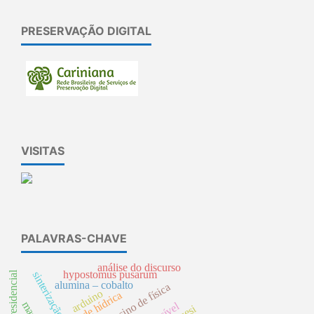
PRESERVAÇÃO DIGITAL
VISITAS
PALAVRAS-CHAVE
análise do discurso
hypostomus pusarum
sinterização
alumina – cobalto
ensino de física
arduino
qualidade hídrica