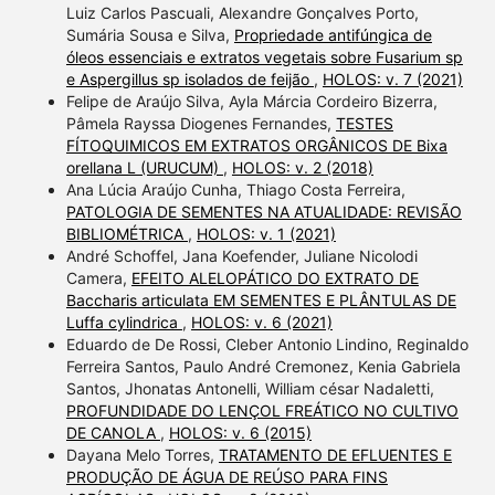
Luiz Carlos Pascuali, Alexandre Gonçalves Porto,
Sumária Sousa e Silva,
Propriedade antifúngica de
óleos essenciais e extratos vegetais sobre Fusarium sp
e Aspergillus sp isolados de feijão
,
HOLOS: v. 7 (2021)
Felipe de Araújo Silva, Ayla Márcia Cordeiro Bizerra,
Pâmela Rayssa Diogenes Fernandes,
TESTES
FÍTOQUIMICOS EM EXTRATOS ORGÂNICOS DE Bixa
orellana L (URUCUM)
,
HOLOS: v. 2 (2018)
Ana Lúcia Araújo Cunha, Thiago Costa Ferreira,
PATOLOGIA DE SEMENTES NA ATUALIDADE: REVISÃO
BIBLIOMÉTRICA
,
HOLOS: v. 1 (2021)
André Schoffel, Jana Koefender, Juliane Nicolodi
Camera,
EFEITO ALELOPÁTICO DO EXTRATO DE
Baccharis articulata EM SEMENTES E PLÂNTULAS DE
Luffa cylindrica
,
HOLOS: v. 6 (2021)
Eduardo de De Rossi, Cleber Antonio Lindino, Reginaldo
Ferreira Santos, Paulo André Cremonez, Kenia Gabriela
Santos, Jhonatas Antonelli, William césar Nadaletti,
PROFUNDIDADE DO LENÇOL FREÁTICO NO CULTIVO
DE CANOLA
,
HOLOS: v. 6 (2015)
Dayana Melo Torres,
TRATAMENTO DE EFLUENTES E
PRODUÇÃO DE ÁGUA DE REÚSO PARA FINS