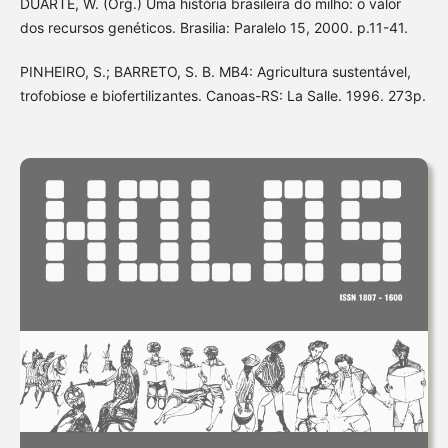
DUARTE, W. (Org.) Uma história brasileira do milho: o valor
dos recursos genéticos. Brasilia: Paralelo 15, 2000. p.11-41.
PINHEIRO, S.; BARRETO, S. B. MB4: Agricultura sustentável,
trofobiose e biofertilizantes. Canoas-RS: La Salle. 1996. 273p.