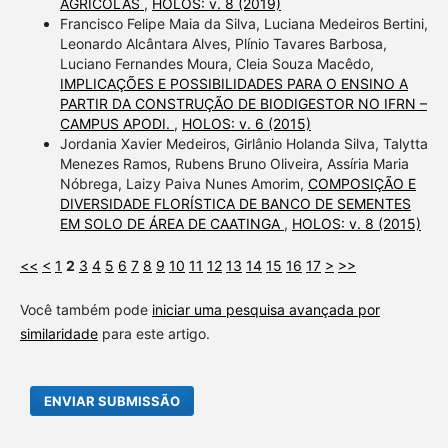
AGRÍCOLAS
,
HOLOS: v. 8 (2019)
Francisco Felipe Maia da Silva, Luciana Medeiros Bertini,
Leonardo Alcântara Alves, Plínio Tavares Barbosa,
Luciano Fernandes Moura, Cleia Souza Macêdo,
IMPLICAÇÕES E POSSIBILIDADES PARA O ENSINO A
PARTIR DA CONSTRUÇÃO DE BIODIGESTOR NO IFRN –
CAMPUS APODI.
,
HOLOS: v. 6 (2015)
Jordania Xavier Medeiros, Girlânio Holanda Silva, Talytta
Menezes Ramos, Rubens Bruno Oliveira, Assíria Maria
Nóbrega, Laizy Paiva Nunes Amorim,
COMPOSIÇÃO E
DIVERSIDADE FLORÍSTICA DE BANCO DE SEMENTES
EM SOLO DE ÁREA DE CAATINGA
,
HOLOS: v. 8 (2015)
<<
<
1
2
3
4
5
6
7
8
9
10
11
12
13
14
15
16
17
>
>>
Você também pode
iniciar uma pesquisa avançada por
similaridade
para este artigo.
ENVIAR SUBMISSÃO