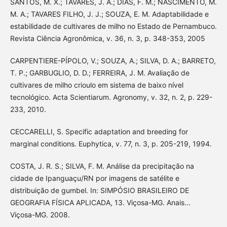
SANTOS, M. X.; TAVARES, J. A.; DIAS, F. M.; NASCIMENTO, M.
M. A.; TAVARES FILHO, J. J.; SOUZA, E. M. Adaptabilidade e
estabilidade de cultivares de milho no Estado de Pernambuco.
Revista Ciência Agronômica, v. 36, n. 3, p. 348-353, 2005
CARPENTIERE-PÍPOLO, V.; SOUZA, A.; SILVA, D. A.; BARRETO,
T. P.; GARBUGLIO, D. D.; FERREIRA, J. M. Avaliação de
cultivares de milho crioulo em sistema de baixo nível
tecnológico. Acta Scientiarum. Agronomy, v. 32, n. 2, p. 229-
233, 2010.
CECCARELLI, S. Specific adaptation and breeding for
marginal conditions. Euphytica, v. 77, n. 3, p. 205-219, 1994.
COSTA, J. R. S.; SILVA, F. M. Análise da precipitação na
cidade de Ipanguaçu/RN por imagens de satélite e
distribuição de gumbel. In: SIMPÓSIO BRASILEIRO DE
GEOGRAFIA FÍSICA APLICADA, 13. Viçosa-MG. Anais...
Viçosa-MG. 2008.