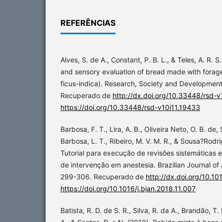
REFERÊNCIAS
Alves, S. de A., Constant, P. B. L., & Teles, A. R. 
and sensory evaluation of bread made with forage
ficus-indica). Research, Society and Developmen
Recuperado de
http://dx.doi.org/10.33448/rsd-v
https://doi.org/10.33448/rsd-v10i11.19433
Barbosa, F. T., Lira, A. B., Oliveira Neto, O. B. de, 
Barbosa, L. T., Ribeiro, M. V. M. R., & Sousa?Rodri
Tutorial para execução de revisões sistemáticas 
de intervenção em anestesia. Brazilian Journal of
299-306. Recuperado de
http://dx.doi.org/10.10
https://doi.org/10.1016/j.bjan.2018.11.007
Batista, R. D. de S. R., Silva, R. da A., Brandão, T.