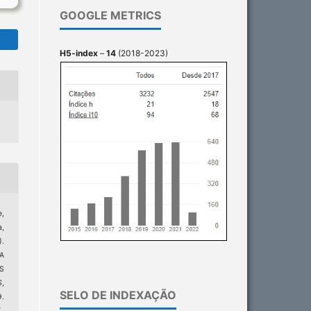
GOOGLE METRICS
H5-index
–
14
(2018-2023)
e,
a,
.
A
S
S
,
SELO DE INDEXAÇÃO
.
7