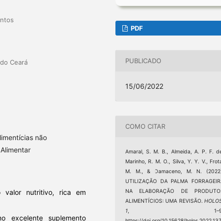
entos
PDF
PUBLICADO
 do Ceará
15/06/2022
COMO CITAR
limentícias não
Alimentar
Amaral, S. M. B., Almeida, A. P. F. d
Marinho, R. M. O., Silva, Y. Y. V., Frot
M. M., & Damaceno, M. N. (2022)
UTILIZAÇÃO DA PALMA FORRAGEIR
NA ELABORAÇÃO DE PRODUTO
valor nutritivo, rica em
ALIMENTÍCIOS: UMA REVISÃO.
HOLO
1
, 1–9
mo excelente suplemento
https://doi.org/10.15628/holos.2022.13