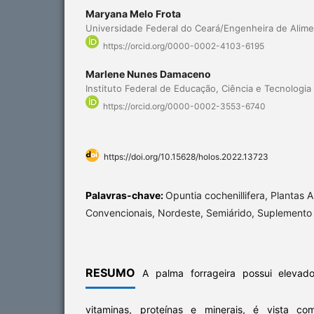
Maryana Melo Frota
Universidade Federal do Ceará/Engenheira de Alim
https://orcid.org/0000-0002-4103-6195
Marlene Nunes Damaceno
Instituto Federal de Educação, Ciência e Tecnologia
https://orcid.org/0000-0002-3553-6740
https://doi.org/10.15628/holos.2022.13723
Palavras-chave:
Opuntia cochenillifera, Plantas A
Convencionais, Nordeste, Semiárido, Suplemento 
RESUMO
A palma forrageira possui elevado 
vitaminas, proteínas e minerais, é vista co