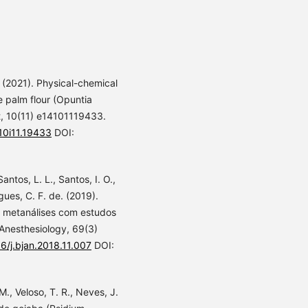
S. (2021). Physical-chemical
 palm flour (Opuntia
t, 10(11) e14101119433.
10i11.19433
DOI:
Santos, L. L., Santos, I. O.,
gues, C. F. de. (2019).
e metanálises com estudos
 Anesthesiology, 69(3)
16/j.bjan.2018.11.007
DOI:
 M., Veloso, T. R., Neves, J.