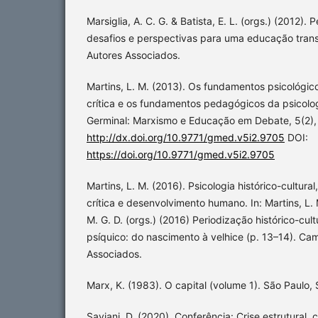
Marsiglia, A. C. G. & Batista, E. L. (orgs.) (2012). 
desafios e perspectivas para uma educação tran
Autores Associados.
Martins, L. M. (2013). Os fundamentos psicológic
crítica e os fundamentos pedagógicos da psicologi
Germinal: Marxismo e Educação em Debate, 5(2)
http://dx.doi.org/10.9771/gmed.v5i2.9705
DOI:
https://doi.org/10.9771/gmed.v5i2.9705
Martins, L. M. (2016). Psicologia histórico-cultura
crítica e desenvolvimento humano. In: Martins, L. M
M. G. D. (orgs.) (2016) Periodização histórico-cu
psíquico: do nascimento à velhice (p. 13–14). Ca
Associados.
Marx, K. (1983). O capital (volume 1). São Paulo, SP
Saviani, D. (2020). Conferência: Crise estrutural, 