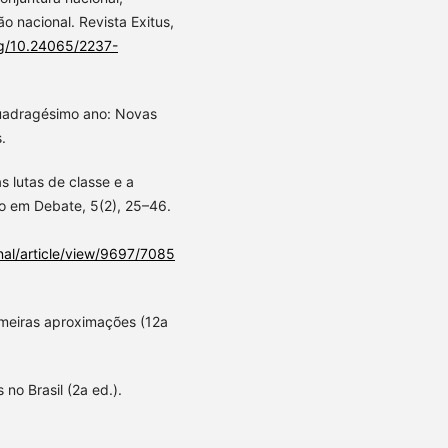
 nacional. Revista Exitus,
org/10.24065/2237-
 Quadragésimo ano: Novas
.
as lutas de classe e a
o em Debate, 5(2), 25–46.
inal/article/view/9697/7085
rimeiras aproximações (12a
 no Brasil (2a ed.).