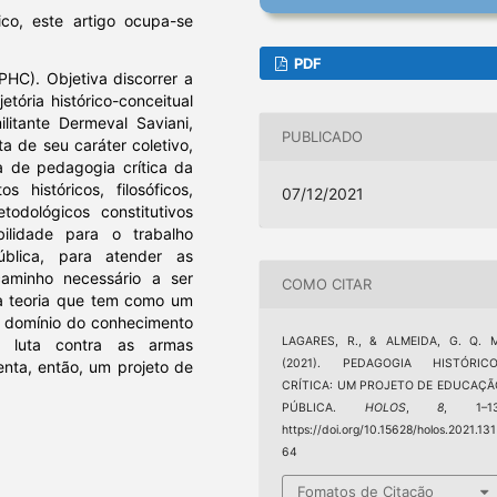
ico, este artigo ocupa-se
PDF
PHC). Objetiva discorrer a
tória histórico-conceitual
ilitante Dermeval Saviani,
PUBLICADO
a de seu caráter coletivo,
 de pedagogia crítica da
 históricos, filosóficos,
07/12/2021
etodológicos constitutivos
ilidade para o trabalho
blica, para atender as
caminho necessário a ser
COMO CITAR
ma teoria que tem como um
o domínio do conhecimento
LAGARES, R., & ALMEIDA, G. Q. M
e luta contra as armas
(2021). PEDAGOGIA HISTÓRICO
nta, então, um projeto de
CRÍTICA: UM PROJETO DE EDUCAÇÃ
PÚBLICA.
HOLOS
,
8
, 1–13
https://doi.org/10.15628/holos.2021.131
64
Fomatos de Citação