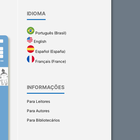
IDIOMA
Português (Brasil)
English
Español (España)
Français (France)
INFORMAÇÕES
Para Leitores
Para Autores
Para Bibliotecários