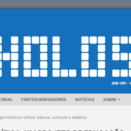
TORIAL
FONTES/INDEXADORES
NOTÍCIAS
SOBRE
a Histórico-crítica: ciência, currículo e didática