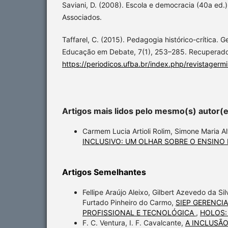
Saviani, D. (2008). Escola e democracia (40a ed.
Associados.
Taffarel, C. (2015). Pedagogia histórico-crítica. 
Educação em Debate, 7(1), 253–285. Recuperad
https://periodicos.ufba.br/index.php/revistagerm
Artigos mais lidos pelo mesmo(s) autor(
Carmem Lucia Artioli Rolim, Simone Maria A
INCLUSIVO: UM OLHAR SOBRE O ENSINO
Artigos Semelhantes
Fellipe Araújo Aleixo, Gilbert Azevedo da S
Furtado Pinheiro do Carmo,
SIEP GERENCI
PROFISSIONAL E TECNOLÓGICA
,
HOLOS: 
F. C. Ventura, I. F. Cavalcante,
A INCLUSÃO