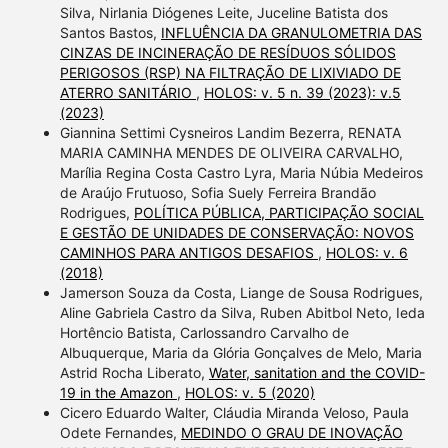
Silva, Nirlania Diógenes Leite, Juceline Batista dos
Santos Bastos,
INFLUÊNCIA DA GRANULOMETRIA DAS
CINZAS DE INCINERAÇÃO DE RESÍDUOS SÓLIDOS
PERIGOSOS (RSP) NA FILTRAÇÃO DE LIXIVIADO DE
ATERRO SANITÁRIO
,
HOLOS: v. 5 n. 39 (2023): v.5
(2023)
Giannina Settimi Cysneiros Landim Bezerra, RENATA
MARIA CAMINHA MENDES DE OLIVEIRA CARVALHO,
Marília Regina Costa Castro Lyra, Maria Núbia Medeiros
de Araújo Frutuoso, Sofia Suely Ferreira Brandão
Rodrigues,
POLÍTICA PÚBLICA, PARTICIPAÇÃO SOCIAL
E GESTÃO DE UNIDADES DE CONSERVAÇÃO: NOVOS
CAMINHOS PARA ANTIGOS DESAFIOS
,
HOLOS: v. 6
(2018)
Jamerson Souza da Costa, Liange de Sousa Rodrigues,
Aline Gabriela Castro da Silva, Ruben Abitbol Neto, Ieda
Hortêncio Batista, Carlossandro Carvalho de
Albuquerque, Maria da Glória Gonçalves de Melo, Maria
Astrid Rocha Liberato,
Water, sanitation and the COVID-
19 in the Amazon
,
HOLOS: v. 5 (2020)
Cicero Eduardo Walter, Cláudia Miranda Veloso, Paula
Odete Fernandes,
MEDINDO O GRAU DE INOVAÇÃO