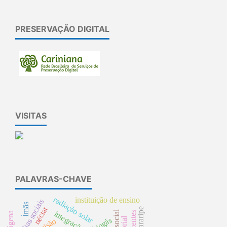
PRESERVAÇÃO DIGITAL
VISITAS
PALAVRAS-CHAVE
radiação solar
instituição de ensino
mídias sociais
Ímãs
néctar
apa-araripe
crm social
biogás