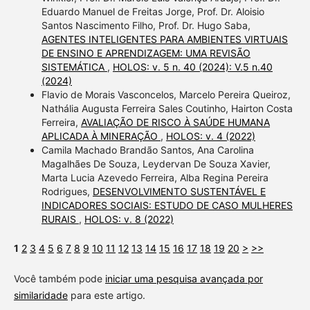
Eduardo Manuel de Freitas Jorge, Prof. Dr. Aloisio
Santos Nascimento Filho, Prof. Dr. Hugo Saba,
AGENTES INTELIGENTES PARA AMBIENTES VIRTUAIS
DE ENSINO E APRENDIZAGEM: UMA REVISÃO
SISTEMÁTICA
,
HOLOS: v. 5 n. 40 (2024): V.5 n.40
(2024)
Flavio de Morais Vasconcelos, Marcelo Pereira Queiroz,
Nathália Augusta Ferreira Sales Coutinho, Hairton Costa
Ferreira,
AVALIAÇÃO DE RISCO À SAÚDE HUMANA
APLICADA À MINERAÇÃO
,
HOLOS: v. 4 (2022)
Camila Machado Brandão Santos, Ana Carolina
Magalhães De Souza, Leydervan De Souza Xavier,
Marta Lucia Azevedo Ferreira, Alba Regina Pereira
Rodrigues,
DESENVOLVIMENTO SUSTENTÁVEL E
INDICADORES SOCIAIS: ESTUDO DE CASO MULHERES
RURAIS
,
HOLOS: v. 8 (2022)
1
2
3
4
5
6
7
8
9
10
11
12
13
14
15
16
17
18
19
20
>
>>
Você também pode
iniciar uma pesquisa avançada por
similaridade
para este artigo.