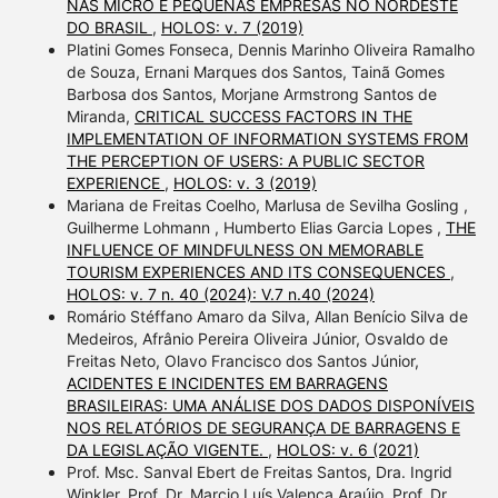
NAS MICRO E PEQUENAS EMPRESAS NO NORDESTE
DO BRASIL
,
HOLOS: v. 7 (2019)
Platini Gomes Fonseca, Dennis Marinho Oliveira Ramalho
de Souza, Ernani Marques dos Santos, Tainã Gomes
Barbosa dos Santos, Morjane Armstrong Santos de
Miranda,
CRITICAL SUCCESS FACTORS IN THE
IMPLEMENTATION OF INFORMATION SYSTEMS FROM
THE PERCEPTION OF USERS: A PUBLIC SECTOR
EXPERIENCE
,
HOLOS: v. 3 (2019)
Mariana de Freitas Coelho, Marlusa de Sevilha Gosling ,
Guilherme Lohmann , Humberto Elias Garcia Lopes ,
THE
INFLUENCE OF MINDFULNESS ON MEMORABLE
TOURISM EXPERIENCES AND ITS CONSEQUENCES
,
HOLOS: v. 7 n. 40 (2024): V.7 n.40 (2024)
Romário Stéffano Amaro da Silva, Allan Benício Silva de
Medeiros, Afrânio Pereira Oliveira Júnior, Osvaldo de
Freitas Neto, Olavo Francisco dos Santos Júnior,
ACIDENTES E INCIDENTES EM BARRAGENS
BRASILEIRAS: UMA ANÁLISE DOS DADOS DISPONÍVEIS
NOS RELATÓRIOS DE SEGURANÇA DE BARRAGENS E
DA LEGISLAÇÃO VIGENTE.
,
HOLOS: v. 6 (2021)
Prof. Msc. Sanval Ebert de Freitas Santos, Dra. Ingrid
Winkler, Prof. Dr. Marcio Luís Valença Araújo, Prof. Dr.