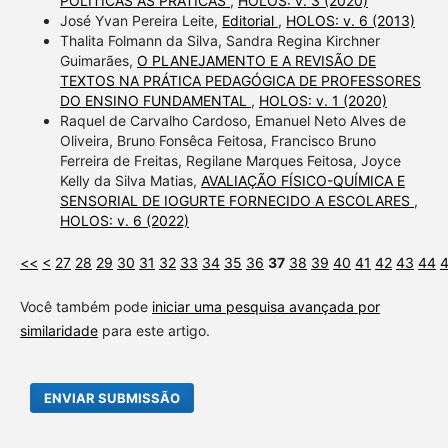
POLÍTICAS ÀS PRÁTICAS
,
HOLOS: v. 3 (2020)
José Yvan Pereira Leite,
Editorial
,
HOLOS: v. 6 (2013)
Thalita Folmann da Silva, Sandra Regina Kirchner
Guimarães,
O PLANEJAMENTO E A REVISÃO DE
TEXTOS NA PRÁTICA PEDAGÓGICA DE PROFESSORES
DO ENSINO FUNDAMENTAL
,
HOLOS: v. 1 (2020)
Raquel de Carvalho Cardoso, Emanuel Neto Alves de
Oliveira, Bruno Fonsêca Feitosa, Francisco Bruno
Ferreira de Freitas, Regilane Marques Feitosa, Joyce
Kelly da Silva Matias,
AVALIAÇÃO FÍSICO-QUÍMICA E
SENSORIAL DE IOGURTE FORNECIDO A ESCOLARES
,
HOLOS: v. 6 (2022)
<<
<
27
28
29
30
31
32
33
34
35
36
37
38
39
40
41
42
43
44
Você também pode
iniciar uma pesquisa avançada por
similaridade
para este artigo.
ENVIAR SUBMISSÃO