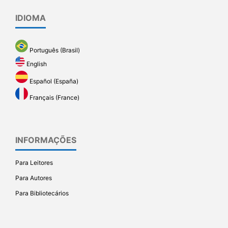
IDIOMA
Português (Brasil)
English
Español (España)
Français (France)
INFORMAÇÕES
Para Leitores
Para Autores
Para Bibliotecários