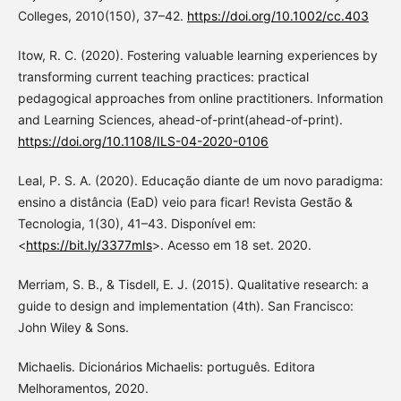
Colleges, 2010(150), 37–42.
https://doi.org/10.1002/cc.403
Itow, R. C. (2020). Fostering valuable learning experiences by
transforming current teaching practices: practical
pedagogical approaches from online practitioners. Information
and Learning Sciences, ahead-of-print(ahead-of-print).
https://doi.org/10.1108/ILS-04-2020-0106
Leal, P. S. A. (2020). Educação diante de um novo paradigma:
ensino a distância (EaD) veio para ficar! Revista Gestão &
Tecnologia, 1(30), 41–43. Disponível em:
<
https://bit.ly/3377mIs
>. Acesso em 18 set. 2020.
Merriam, S. B., & Tisdell, E. J. (2015). Qualitative research: a
guide to design and implementation (4th). San Francisco:
John Wiley & Sons.
Michaelis. Dicionários Michaelis: português. Editora
Melhoramentos, 2020.