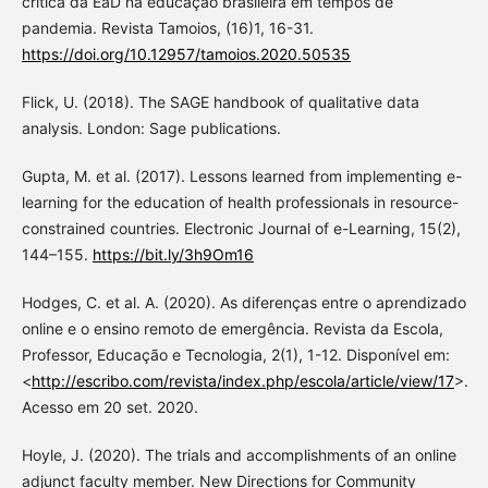
crítica da EaD na educação brasileira em tempos de
pandemia. Revista Tamoios, (16)1, 16-31.
https://doi.org/10.12957/tamoios.2020.50535
Flick, U. (2018). The SAGE handbook of qualitative data
analysis. London: Sage publications.
Gupta, M. et al. (2017). Lessons learned from implementing e-
learning for the education of health professionals in resource-
constrained countries. Electronic Journal of e-Learning, 15(2),
144–155.
https://bit.ly/3h9Om16
Hodges, C. et al. A. (2020). As diferenças entre o aprendizado
online e o ensino remoto de emergência. Revista da Escola,
Professor, Educação e Tecnologia, 2(1), 1-12. Disponível em:
<
http://escribo.com/revista/index.php/escola/article/view/17
>.
Acesso em 20 set. 2020.
Hoyle, J. (2020). The trials and accomplishments of an online
adjunct faculty member. New Directions for Community