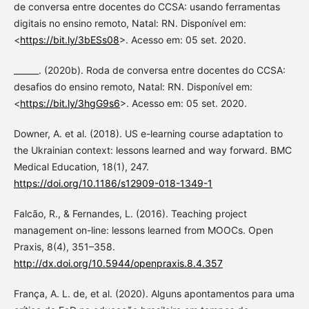
de conversa entre docentes do CCSA: usando ferramentas
digitais no ensino remoto, Natal: RN. Disponível em:
<
https://bit.ly/3bESs08
>. Acesso em: 05 set. 2020.
______. (2020b). Roda de conversa entre docentes do CCSA:
desafios do ensino remoto, Natal: RN. Disponível em:
<
https://bit.ly/3hgG9s6
>. Acesso em: 05 set. 2020.
Downer, A. et al. (2018). US e-learning course adaptation to
the Ukrainian context: lessons learned and way forward. BMC
Medical Education, 18(1), 247.
https://doi.org/10.1186/s12909-018-1349-1
Falcão, R., & Fernandes, L. (2016). Teaching project
management on-line: lessons learned from MOOCs. Open
Praxis, 8(4), 351–358.
http://dx.doi.org/10.5944/openpraxis.8.4.357
França, A. L. de, et al. (2020). Alguns apontamentos para uma