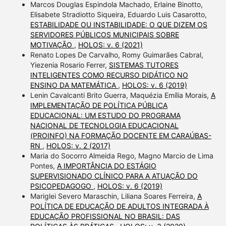
Marcos Douglas Espindola Machado, Erlaine Binotto,
Elisabete Stradiotto Siqueira, Eduardo Luis Casarotto,
ESTABILIDADE OU INSTABILIDADE: O QUE DIZEM OS
SERVIDORES PÚBLICOS MUNICIPAIS SOBRE
MOTIVAÇÃO
,
HOLOS: v. 6 (2021)
Renato Lopes De Carvalho, Romy Guimarães Cabral,
Yiezenia Rosario Ferrer,
SISTEMAS TUTORES
INTELIGENTES COMO RECURSO DIDÁTICO NO
ENSINO DA MATEMÁTICA
,
HOLOS: v. 6 (2019)
Lenin Cavalcanti Brito Guerra, Maquézia Emília Morais,
A
IMPLEMENTAÇÃO DE POLÍTICA PÚBLICA
EDUCACIONAL: UM ESTUDO DO PROGRAMA
NACIONAL DE TECNOLOGIA EDUCACIONAL
(PROINFO) NA FORMAÇÃO DOCENTE EM CARAÚBAS-
RN
,
HOLOS: v. 2 (2017)
Maria do Socorro Almeida Rego, Magno Marcio de Lima
Pontes,
A IMPORTÂNCIA DO ESTÁGIO
SUPERVISIONADO CLÍNICO PARA A ATUAÇÃO DO
PSICOPEDAGOGO
,
HOLOS: v. 6 (2019)
Mariglei Severo Maraschin, Liliana Soares Ferreira,
A
POLÍTICA DE EDUCAÇÃO DE ADULTOS INTEGRADA À
EDUCAÇÃO PROFISSIONAL NO BRASIL: DAS