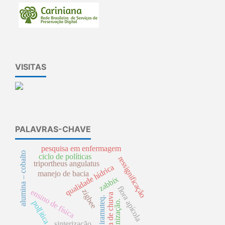
VISITAS
PALAVRAS-CHAVE
pesquisa em enfermagem
alumina – cobalto
ciclo de políticas
ressignificação
triportheus angulatus
qualidade hídrica
manejo de bacia
zabbix
flora apícola
zigbee
ensino de física
Água de chuva
iramuteq.
polinização.
pol[itica
sinterização