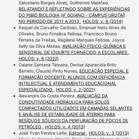
Salustiano Borges Alves, Guilherme Malafaia,
RELATANDO E REFLETINDO SOBRE AS EXPERIÊNCIAS
DO PIBID BIOLOGIA (IF GOIANO - CÂMPUS URUTAÍ)
NO PERÍODO DE 2011 A 2013
,
HOLOS: v. 6 (2014)
Raquel de Carvalho Cardoso, Emanuel Neto Alves de
Oliveira, Bruno Fonsêca Feitosa, Francisco Bruno
Ferreira de Freitas, Regilane Marques Feitosa, Joyce
Kelly da Silva Matias,
AVALIAÇÃO FÍSICO-QUÍMICA E
SENSORIAL DE IOGURTE FORNECIDO A ESCOLARES
,
HOLOS: v. 6 (2022)
Daiane Santana Teixeira, Denise Aparecida Brito
Barreto, Claudio Pinto Nunes,
EDUCAÇÃO ESPECIAL E
FORMAÇÃO DOCENTE: ALUNOS COM DEFICIÊNCIA
INTELECTUAL E ATENDIMENTO EDUCACIONAL
ESPECIALIZADO
,
HOLOS: v. 2 (2021)
Alexandre Da Costa Pereira,
AVALIAÇÃO DA
CONDUTIVIDADE HIDRÁULICA PARA SOLOS
COMPACTADOS UTILIZADOS EM CAMADAS SELANTES
E ANÁLISE DE ESTABILIDADE DE ATERRO PARA
RESÍDUOS SÓLIDOS DA PERFURAÇÃO DE POÇOS DE
PETRÓLEO
,
HOLOS: v. 4 (2013)
José Yvan Pereira Leite,
Editorial
,
HOLOS: v. 3 (2013)