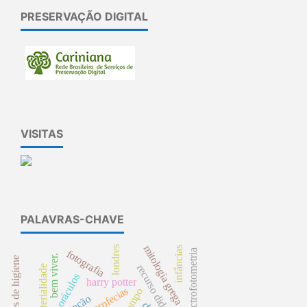
PRESERVAÇÃO DIGITAL
VISITAS
PALAVRAS-CHAVE
mitologia grega
londres
infâncias
espectrofotometria
fotografia
bem viver.
condições de higiene
recurso didático
materialidade
oráculos
harry potter
profecias