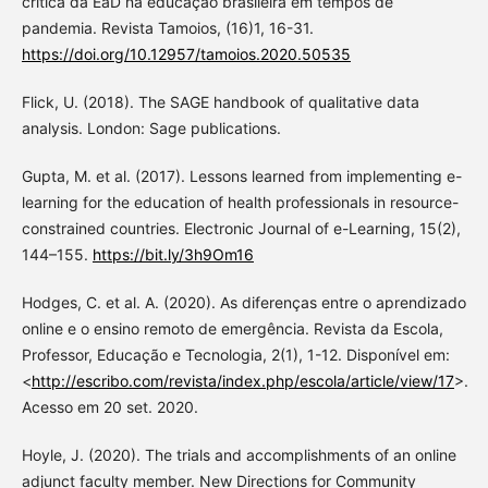
crítica da EaD na educação brasileira em tempos de
pandemia. Revista Tamoios, (16)1, 16-31.
https://doi.org/10.12957/tamoios.2020.50535
Flick, U. (2018). The SAGE handbook of qualitative data
analysis. London: Sage publications.
Gupta, M. et al. (2017). Lessons learned from implementing e-
learning for the education of health professionals in resource-
constrained countries. Electronic Journal of e-Learning, 15(2),
144–155.
https://bit.ly/3h9Om16
Hodges, C. et al. A. (2020). As diferenças entre o aprendizado
online e o ensino remoto de emergência. Revista da Escola,
Professor, Educação e Tecnologia, 2(1), 1-12. Disponível em:
<
http://escribo.com/revista/index.php/escola/article/view/17
>.
Acesso em 20 set. 2020.
Hoyle, J. (2020). The trials and accomplishments of an online
adjunct faculty member. New Directions for Community