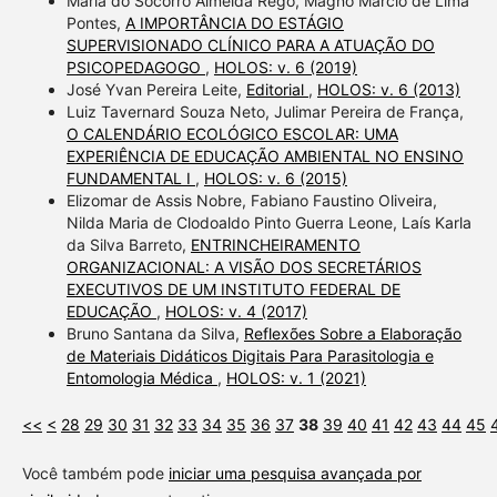
Maria do Socorro Almeida Rego, Magno Marcio de Lima
Pontes,
A IMPORTÂNCIA DO ESTÁGIO
SUPERVISIONADO CLÍNICO PARA A ATUAÇÃO DO
PSICOPEDAGOGO
,
HOLOS: v. 6 (2019)
José Yvan Pereira Leite,
Editorial
,
HOLOS: v. 6 (2013)
Luiz Tavernard Souza Neto, Julimar Pereira de França,
O CALENDÁRIO ECOLÓGICO ESCOLAR: UMA
EXPERIÊNCIA DE EDUCAÇÃO AMBIENTAL NO ENSINO
FUNDAMENTAL I
,
HOLOS: v. 6 (2015)
Elizomar de Assis Nobre, Fabiano Faustino Oliveira,
Nilda Maria de Clodoaldo Pinto Guerra Leone, Laís Karla
da Silva Barreto,
ENTRINCHEIRAMENTO
ORGANIZACIONAL: A VISÃO DOS SECRETÁRIOS
EXECUTIVOS DE UM INSTITUTO FEDERAL DE
EDUCAÇÃO
,
HOLOS: v. 4 (2017)
Bruno Santana da Silva,
Reflexões Sobre a Elaboração
de Materiais Didáticos Digitais Para Parasitologia e
Entomologia Médica
,
HOLOS: v. 1 (2021)
<<
<
28
29
30
31
32
33
34
35
36
37
38
39
40
41
42
43
44
45
Você também pode
iniciar uma pesquisa avançada por