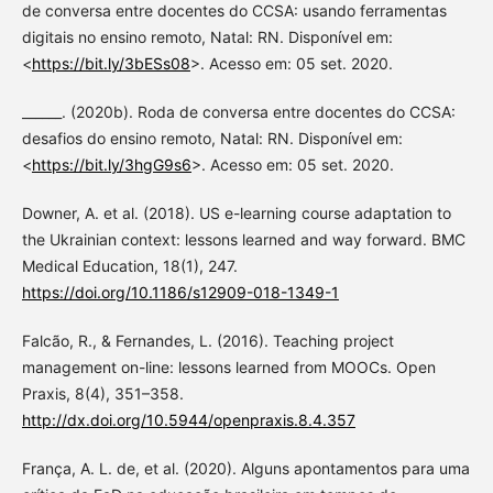
de conversa entre docentes do CCSA: usando ferramentas
digitais no ensino remoto, Natal: RN. Disponível em:
<
https://bit.ly/3bESs08
>. Acesso em: 05 set. 2020.
______. (2020b). Roda de conversa entre docentes do CCSA:
desafios do ensino remoto, Natal: RN. Disponível em:
<
https://bit.ly/3hgG9s6
>. Acesso em: 05 set. 2020.
Downer, A. et al. (2018). US e-learning course adaptation to
the Ukrainian context: lessons learned and way forward. BMC
Medical Education, 18(1), 247.
https://doi.org/10.1186/s12909-018-1349-1
Falcão, R., & Fernandes, L. (2016). Teaching project
management on-line: lessons learned from MOOCs. Open
Praxis, 8(4), 351–358.
http://dx.doi.org/10.5944/openpraxis.8.4.357
França, A. L. de, et al. (2020). Alguns apontamentos para uma