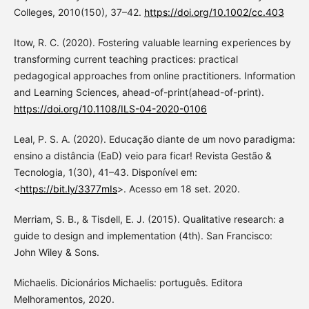
Colleges, 2010(150), 37–42.
https://doi.org/10.1002/cc.403
Itow, R. C. (2020). Fostering valuable learning experiences by
transforming current teaching practices: practical
pedagogical approaches from online practitioners. Information
and Learning Sciences, ahead-of-print(ahead-of-print).
https://doi.org/10.1108/ILS-04-2020-0106
Leal, P. S. A. (2020). Educação diante de um novo paradigma:
ensino a distância (EaD) veio para ficar! Revista Gestão &
Tecnologia, 1(30), 41–43. Disponível em:
<
https://bit.ly/3377mIs
>. Acesso em 18 set. 2020.
Merriam, S. B., & Tisdell, E. J. (2015). Qualitative research: a
guide to design and implementation (4th). San Francisco:
John Wiley & Sons.
Michaelis. Dicionários Michaelis: português. Editora
Melhoramentos, 2020.