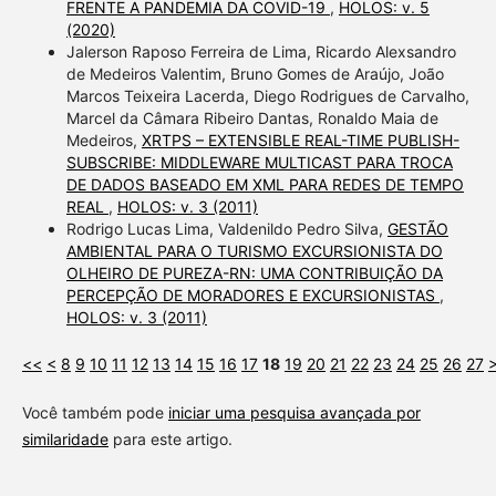
FRENTE A PANDEMIA DA COVID-19
,
HOLOS: v. 5
(2020)
Jalerson Raposo Ferreira de Lima, Ricardo Alexsandro
de Medeiros Valentim, Bruno Gomes de Araújo, João
Marcos Teixeira Lacerda, Diego Rodrigues de Carvalho,
Marcel da Câmara Ribeiro Dantas, Ronaldo Maia de
Medeiros,
XRTPS – EXTENSIBLE REAL-TIME PUBLISH-
SUBSCRIBE: MIDDLEWARE MULTICAST PARA TROCA
DE DADOS BASEADO EM XML PARA REDES DE TEMPO
REAL
,
HOLOS: v. 3 (2011)
Rodrigo Lucas Lima, Valdenildo Pedro Silva,
GESTÃO
AMBIENTAL PARA O TURISMO EXCURSIONISTA DO
OLHEIRO DE PUREZA-RN: UMA CONTRIBUIÇÃO DA
PERCEPÇÃO DE MORADORES E EXCURSIONISTAS
,
HOLOS: v. 3 (2011)
<<
<
8
9
10
11
12
13
14
15
16
17
18
19
20
21
22
23
24
25
26
27
Você também pode
iniciar uma pesquisa avançada por
similaridade
para este artigo.