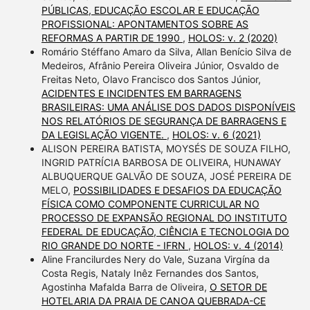
PÚBLICAS, EDUCAÇÃO ESCOLAR E EDUCAÇÃO
PROFISSIONAL: APONTAMENTOS SOBRE AS
REFORMAS A PARTIR DE 1990
,
HOLOS: v. 2 (2020)
Romário Stéffano Amaro da Silva, Allan Benício Silva de
Medeiros, Afrânio Pereira Oliveira Júnior, Osvaldo de
Freitas Neto, Olavo Francisco dos Santos Júnior,
ACIDENTES E INCIDENTES EM BARRAGENS
BRASILEIRAS: UMA ANÁLISE DOS DADOS DISPONÍVEIS
NOS RELATÓRIOS DE SEGURANÇA DE BARRAGENS E
DA LEGISLAÇÃO VIGENTE.
,
HOLOS: v. 6 (2021)
ALISON PEREIRA BATISTA, MOYSÉS DE SOUZA FILHO,
INGRID PATRÍCIA BARBOSA DE OLIVEIRA, HUNAWAY
ALBUQUERQUE GALVÃO DE SOUZA, JOSÉ PEREIRA DE
MELO,
POSSIBILIDADES E DESAFIOS DA EDUCAÇÃO
FÍSICA COMO COMPONENTE CURRICULAR NO
PROCESSO DE EXPANSÃO REGIONAL DO INSTITUTO
FEDERAL DE EDUCAÇÃO, CIÊNCIA E TECNOLOGIA DO
RIO GRANDE DO NORTE - IFRN
,
HOLOS: v. 4 (2014)
Aline Francilurdes Nery do Vale, Suzana Virgína da
Costa Regis, Nataly Inêz Fernandes dos Santos,
Agostinha Mafalda Barra de Oliveira,
O SETOR DE
HOTELARIA DA PRAIA DE CANOA QUEBRADA-CE