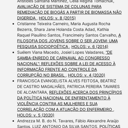
Aristides Santana Martinez, Celia Regina Tomachuk,
AVALIAÇÃO DE SISTEMA DE COLUNAS PARA
REMEDIAÇÃO DE BIOGÁS A PARTIR DE BIOMASSA NÃO
DIGERIDA
,
HOLOS: v. 8 (2015)
Cristianne Teixeira Carneiro, Maria Augusta Rocha
Bezerra, Shara Jane Holanda Costa Adad, Kathia
Raquel Piauilino Santos, Francimeiry Santos Carvalho,
A
FILOSOFIA DOS JOVENS SOBRE O SER JOVEM: UMA
PESQUISA SOCIOPOÉTICA
,
HOLOS: v. 6 (2014)
Suélem Viana Macedo, Josiel Lopes Valadares,
“DE
SAMBA-ENREDO DE CARNAVAL AO CONGRESSO
NACIONAL”: REFLEXÕES SOBRE A LEI DE ACESSO À
INFORMAÇÃO FRENTE AO CONTROLE DA
CORRUPÇÃO NO BRASIL
,
HOLOS: v. 4 (2020)
FRANCISCA EVANGELISTA ALVES FEITOSA, BEATRIZ
DE CASTRO MAGALHÃES, PATRICIA PEREIRA TAVARES
DE ALCANTARA,
REFLEXÕES ACERCA DOS PRINCÍPIOS
DA POLÍTICA NACIONAL DE ENFRENTAMENTO À
VIOLÊNCIA CONTRA AS MULHERES E SUA
CORRELAÇÃO COM A ATUAÇÃO DO ENFERMEIRO
,
HOLOS: v. 5 (2020)
Andrezza M. B. do N. Tavares, Fábio Alexandre Araújo
Santos, LUIZ ANTONIO DA SILVA SANTOS,
POLÍTICAS