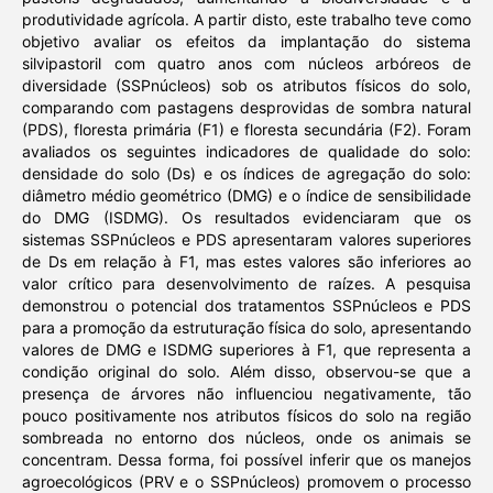
produtividade agrícola. A partir disto, este trabalho teve como
objetivo avaliar os efeitos da implantação do sistema
silvipastoril com quatro anos com núcleos arbóreos de
diversidade (SSPnúcleos) sob os atributos físicos do solo,
comparando com pastagens desprovidas de sombra natural
(PDS), floresta primária (F1) e floresta secundária (F2). Foram
avaliados os seguintes indicadores de qualidade do solo:
densidade do solo (Ds) e os índices de agregação do solo:
diâmetro médio geométrico (DMG) e o índice de sensibilidade
do DMG (ISDMG). Os resultados evidenciaram que os
sistemas SSPnúcleos e PDS apresentaram valores superiores
de Ds em relação à F1, mas estes valores são inferiores ao
valor crítico para desenvolvimento de raízes. A pesquisa
demonstrou o potencial dos tratamentos SSPnúcleos e PDS
para a promoção da estruturação física do solo, apresentando
valores de DMG e ISDMG superiores à F1, que representa a
condição original do solo. Além disso, observou-se que a
presença de árvores não influenciou negativamente, tão
pouco positivamente nos atributos físicos do solo na região
sombreada no entorno dos núcleos, onde os animais se
concentram. Dessa forma, foi possível inferir que os manejos
agroecológicos (PRV e o SSPnúcleos) promovem o processo