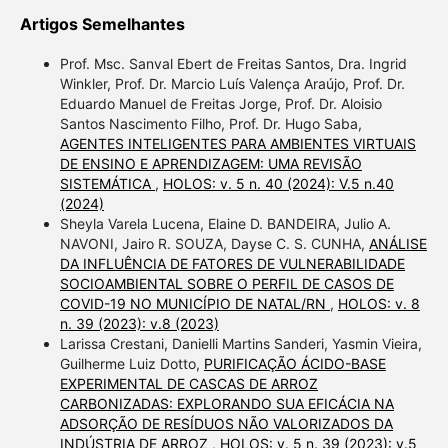
Artigos Semelhantes
Prof. Msc. Sanval Ebert de Freitas Santos, Dra. Ingrid
Winkler, Prof. Dr. Marcio Luís Valença Araújo, Prof. Dr.
Eduardo Manuel de Freitas Jorge, Prof. Dr. Aloisio
Santos Nascimento Filho, Prof. Dr. Hugo Saba,
AGENTES INTELIGENTES PARA AMBIENTES VIRTUAIS
DE ENSINO E APRENDIZAGEM: UMA REVISÃO
SISTEMÁTICA
,
HOLOS: v. 5 n. 40 (2024): V.5 n.40
(2024)
Sheyla Varela Lucena, Elaine D. BANDEIRA, Julio A.
NAVONI, Jairo R. SOUZA, Dayse C. S. CUNHA,
ANÁLISE
DA INFLUÊNCIA DE FATORES DE VULNERABILIDADE
SOCIOAMBIENTAL SOBRE O PERFIL DE CASOS DE
COVID-19 NO MUNICÍPIO DE NATAL/RN
,
HOLOS: v. 8
n. 39 (2023): v.8 (2023)
Larissa Crestani, Danielli Martins Sanderi, Yasmin Vieira,
Guilherme Luiz Dotto,
PURIFICAÇÃO ÁCIDO-BASE
EXPERIMENTAL DE CASCAS DE ARROZ
CARBONIZADAS: EXPLORANDO SUA EFICÁCIA NA
ADSORÇÃO DE RESÍDUOS NÃO VALORIZADOS DA
INDÚSTRIA DE ARROZ
,
HOLOS: v. 5 n. 39 (2023): v.5