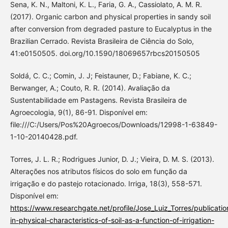
Sena, K. N., Maltoni, K. L., Faria, G. A., Cassiolato, A. M. R.
(2017). Organic carbon and physical properties in sandy soil
after conversion from degraded pasture to Eucalyptus in the
Brazilian Cerrado. Revista Brasileira de Ciência do Solo,
41:e0150505. doi.org/10.1590/18069657rbcs20150505
Soldá, C. C.; Comin, J. J; Feistauner, D.; Fabiane, K. C.;
Berwanger, A.; Couto, R. R. (2014). Avaliação da
Sustentabilidade em Pastagens. Revista Brasileira de
Agroecologia, 9(1), 86-91. Disponível em:
file:///C:/Users/Pos%20Agroecos/Downloads/12998-1-63849-
1-10-20140428.pdf.
Torres, J. L. R.; Rodrigues Junior, D. J.; Vieira, D. M. S. (2013).
Alterações nos atributos físicos do solo em função da
irrigação e do pastejo rotacionado. Irriga, 18(3), 558-571.
Disponível em:
https://www.researchgate.net/profile/Jose_Luiz_Torres/publicat
in-physical-characteristics-of-soil-as-a-function-of-irrigation-