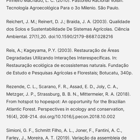
Pinheiro Machado, L. C. (2010). Pastoreio Racional Voisin:
Tecnología Agroecológica Para o 3o Milenio. São Paulo.
Reichert, J. M.; Reinert, D. J.; Braida, J. A. (2003). Qualidade
dos Solos e Sustentabilidade De Sistemas Agrícolas. Ciência
Ambiental. 27(1),20. doi:10.1590/2179-8687.028216
Reis, A.; Kageyama, P.Y. (2003). Restauração de Áreas
Degradadas Utilizando Interações Interespecíficas. In:
Restauração ecológica de ecossistemas naturais. Fundação
de Estudo e Pesquisas Agrícolas e Florestais; Botucatu, 340p.
Rezende, C. L., Scarano, F. R., Assad, E. D., Joly, C. A.,
Metzger, J. P., Strassburg, B. B. N., Mittermeier, R. A. (2018).
From hotspot to hopespot: An opportunity for the Brazilian
Atlantic Forest. Perspectives in ecology and conservation,
16(4), 208-214. doi.org/10.1016/j.pecon.2018.10.002
Simioni, G. F., Schmitt Filho, A. L., Joner, F., Fantini, A. C.,
Farley, J., Moreira, A. T. (2019). Variação da assembleia de