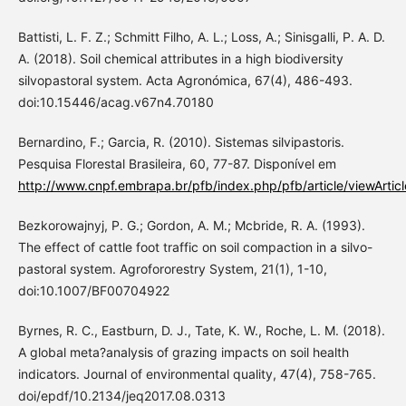
Battisti, L. F. Z.; Schmitt Filho, A. L.; Loss, A.; Sinisgalli, P. A. D.
A. (2018). Soil chemical attributes in a high biodiversity
silvopastoral system. Acta Agronómica, 67(4), 486-493.
doi:10.15446/acag.v67n4.70180
Bernardino, F.; Garcia, R. (2010). Sistemas silvipastoris.
Pesquisa Florestal Brasileira, 60, 77-87. Disponível em
http://www.cnpf.embrapa.br/pfb/index.php/pfb/article/viewArtic
Bezkorowajnyj, P. G.; Gordon, A. M.; Mcbride, R. A. (1993).
The effect of cattle foot traffic on soil compaction in a silvo-
pastoral system. Agrofororestry System, 21(1), 1-10,
doi:10.1007/BF00704922
Byrnes, R. C., Eastburn, D. J., Tate, K. W., Roche, L. M. (2018).
A global meta?analysis of grazing impacts on soil health
indicators. Journal of environmental quality, 47(4), 758-765.
doi/epdf/10.2134/jeq2017.08.0313