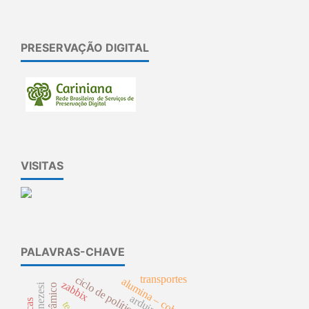
PRESERVAÇÃO DIGITAL
VISITAS
PALAVRAS-CHAVE
transportes
ciclo de políticas
alumina – cobalto
zabbix
arduino