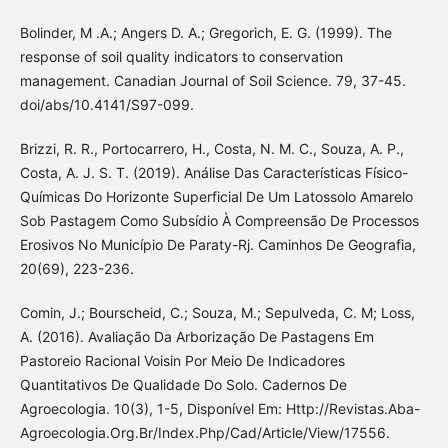
Bolinder, M .A.; Angers D. A.; Gregorich, E. G. (1999). The
response of soil quality indicators to conservation
management. Canadian Journal of Soil Science. 79, 37-45.
doi/abs/10.4141/S97-099.
Brizzi, R. R., Portocarrero, H., Costa, N. M. C., Souza, A. P.,
Costa, A. J. S. T. (2019). Análise Das Características Físico-
Químicas Do Horizonte Superficial De Um Latossolo Amarelo
Sob Pastagem Como Subsídio À Compreensão De Processos
Erosivos No Município De Paraty-Rj. Caminhos De Geografia,
20(69), 223-236.
Comin, J.; Bourscheid, C.; Souza, M.; Sepulveda, C. M; Loss,
A. (2016). Avaliação Da Arborização De Pastagens Em
Pastoreio Racional Voisin Por Meio De Indicadores
Quantitativos De Qualidade Do Solo. Cadernos De
Agroecologia. 10(3), 1-5, Disponível Em: Http://Revistas.Aba-
Agroecologia.Org.Br/Index.Php/Cad/Article/View/17556.