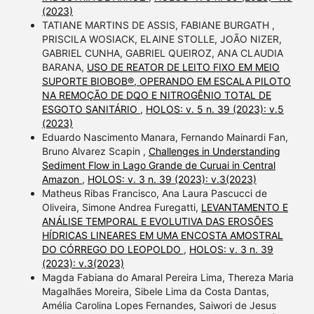
(2023)
TATIANE MARTINS DE ASSIS, FABIANE BURGATH ,
PRISCILA WOSIACK, ELAINE STOLLE, JOÃO NIZER,
GABRIEL CUNHA, GABRIEL QUEIROZ, ANA CLAUDIA
BARANA,
USO DE REATOR DE LEITO FIXO EM MEIO
SUPORTE BIOBOB®, OPERANDO EM ESCALA PILOTO
NA REMOÇÃO DE DQO E NITROGÊNIO TOTAL DE
ESGOTO SANITÁRIO
,
HOLOS: v. 5 n. 39 (2023): v.5
(2023)
Eduardo Nascimento Manara, Fernando Mainardi Fan,
Bruno Alvarez Scapin ,
Challenges in Understanding
Sediment Flow in Lago Grande de Curuai in Central
Amazon
,
HOLOS: v. 3 n. 39 (2023): v.3(2023)
Matheus Ribas Francisco, Ana Laura Pascucci de
Oliveira, Simone Andrea Furegatti,
LEVANTAMENTO E
ANÁLISE TEMPORAL E EVOLUTIVA DAS EROSÕES
HÍDRICAS LINEARES EM UMA ENCOSTA AMOSTRAL
DO CÓRREGO DO LEOPOLDO
,
HOLOS: v. 3 n. 39
(2023): v.3(2023)
Magda Fabiana do Amaral Pereira Lima, Thereza Maria
Magalhães Moreira, Sibele Lima da Costa Dantas,
Amélia Carolina Lopes Fernandes, Saiwori de Jesus