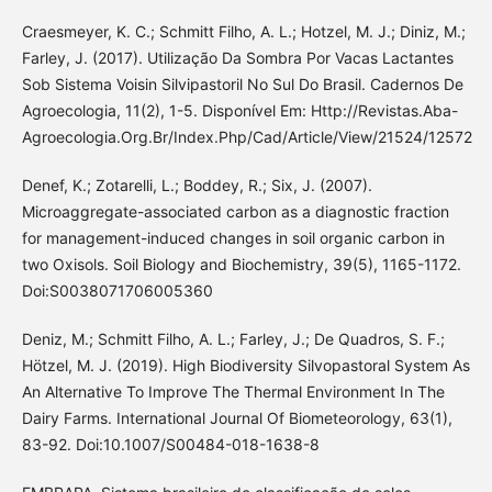
Craesmeyer, K. C.; Schmitt Filho, A. L.; Hotzel, M. J.; Diniz, M.;
Farley, J. (2017). Utilização Da Sombra Por Vacas Lactantes
Sob Sistema Voisin Silvipastoril No Sul Do Brasil. Cadernos De
Agroecologia, 11(2), 1-5. Disponível Em: Http://Revistas.Aba-
Agroecologia.Org.Br/Index.Php/Cad/Article/View/21524/12572
Denef, K.; Zotarelli, L.; Boddey, R.; Six, J. (2007).
Microaggregate-associated carbon as a diagnostic fraction
for management-induced changes in soil organic carbon in
two Oxisols. Soil Biology and Biochemistry, 39(5), 1165-1172.
Doi:S0038071706005360
Deniz, M.; Schmitt Filho, A. L.; Farley, J.; De Quadros, S. F.;
Hötzel, M. J. (2019). High Biodiversity Silvopastoral System As
An Alternative To Improve The Thermal Environment In The
Dairy Farms. International Journal Of Biometeorology, 63(1),
83-92. Doi:10.1007/S00484-018-1638-8