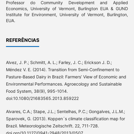
Professor do Community Development and Applied
Economics, University of Vermont, Burlington EUA & GUND
Institute for Environment, University of Vermont, Burlington,
EUA.
REFERÊNCIAS
Alvez, J. P.; Schmitt, A. L.; Farley, J. C.; Erickson J. D.;
Méndez V. E. (2014). Transition from Semi-Confinement to
Pasture-Based Dairy in Brazil: Farmers’ View of Economic and
Environmental Performances. Agroecology and Sustainable
Food System, 38(9), 995-1014.
doi:10.1080/21683565.2013.859222
Alvares, C.A.; Stape, J.L.; Sentelhas, P.C.; Gongalves, J.L.M.;
Sparovek, G. (2013). Koppen´s climate classification map for
Brazil. Meteorologische Zeitschrift. 22, 711-728.
doi.org/10.1127/0941-2948/2013/0507