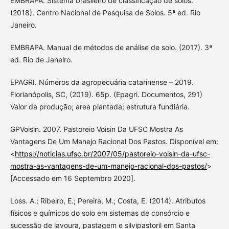
EMBRAPA. Sistema brasileiro de classificação de solos.
(2018). Centro Nacional de Pesquisa de Solos. 5ª ed. Rio
Janeiro.
EMBRAPA. Manual de métodos de análise de solo. (2017). 3ª
ed. Rio de Janeiro.
EPAGRI. Números da agropecuária catarinense – 2019.
Florianópolis, SC, (2019). 65p. (Epagri. Documentos, 291)
Valor da produção; área plantada; estrutura fundiária.
GPVoisin. 2007. Pastoreio Voisin Da UFSC Mostra As
Vantagens De Um Manejo Racional Dos Pastos. Disponível em:
<
https://noticias.ufsc.br/2007/05/pastoreio-voisin-da-ufsc-
mostra-as-vantagens-de-um-manejo-racional-dos-pastos/
>
[Accessado em 16 Septembro 2020].
Loss. A.; Ribeiro, E.; Pereira, M.; Costa, E. (2014). Atributos
físicos e químicos do solo em sistemas de consórcio e
sucessão de lavoura, pastagem e silvipastoril em Santa