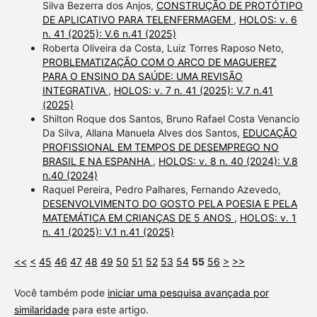
Silva Bezerra dos Anjos,
CONSTRUÇÃO DE PROTÓTIPO
DE APLICATIVO PARA TELENFERMAGEM
,
HOLOS: v. 6
n. 41 (2025): V.6 n.41 (2025)
Roberta Oliveira da Costa, Luiz Torres Raposo Neto,
PROBLEMATIZAÇÃO COM O ARCO DE MAGUEREZ
PARA O ENSINO DA SAÚDE: UMA REVISÃO
INTEGRATIVA
,
HOLOS: v. 7 n. 41 (2025): V.7 n.41
(2025)
Shilton Roque dos Santos, Bruno Rafael Costa Venancio
Da Silva, Allana Manuela Alves dos Santos,
EDUCAÇÃO
PROFISSIONAL EM TEMPOS DE DESEMPREGO NO
BRASIL E NA ESPANHA
,
HOLOS: v. 8 n. 40 (2024): V.8
n.40 (2024)
Raquel Pereira, Pedro Palhares, Fernando Azevedo,
DESENVOLVIMENTO DO GOSTO PELA POESIA E PELA
MATEMÁTICA EM CRIANÇAS DE 5 ANOS
,
HOLOS: v. 1
n. 41 (2025): V.1 n.41 (2025)
<<
<
45
46
47
48
49
50
51
52
53
54
55
56
>
>>
Você também pode
iniciar uma pesquisa avançada por
similaridade
para este artigo.