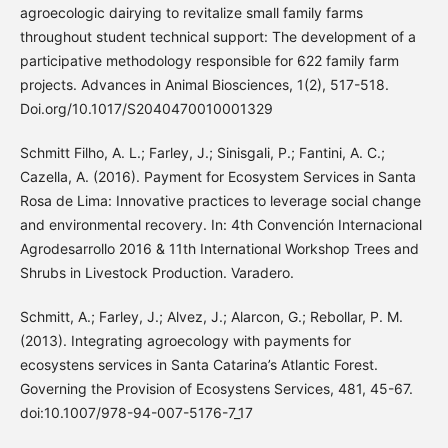
agroecologic dairying to revitalize small family farms
throughout student technical support: The development of a
participative methodology responsible for 622 family farm
projects. Advances in Animal Biosciences, 1(2), 517-518.
Doi.org/10.1017/S2040470010001329
Schmitt Filho, A. L.; Farley, J.; Sinisgali, P.; Fantini, A. C.;
Cazella, A. (2016). Payment for Ecosystem Services in Santa
Rosa de Lima: Innovative practices to leverage social change
and environmental recovery. In: 4th Convención Internacional
Agrodesarrollo 2016 & 11th International Workshop Trees and
Shrubs in Livestock Production. Varadero.
Schmitt, A.; Farley, J.; Alvez, J.; Alarcon, G.; Rebollar, P. M.
(2013). Integrating agroecology with payments for
ecosystens services in Santa Catarina’s Atlantic Forest.
Governing the Provision of Ecosystens Services, 481, 45-67.
doi:10.1007/978-94-007-5176-7_17