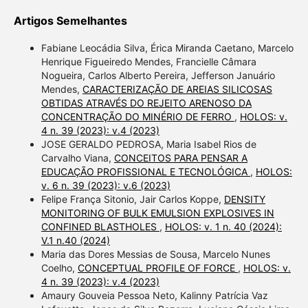
Artigos Semelhantes
Fabiane Leocádia Silva, Érica Miranda Caetano, Marcelo
Henrique Figueiredo Mendes, Francielle Câmara
Nogueira, Carlos Alberto Pereira, Jefferson Januário
Mendes,
CARACTERIZAÇÃO DE AREIAS SILICOSAS
OBTIDAS ATRAVÉS DO REJEITO ARENOSO DA
CONCENTRAÇÃO DO MINÉRIO DE FERRO
,
HOLOS: v.
4 n. 39 (2023): v.4 (2023)
JOSE GERALDO PEDROSA, Maria Isabel Rios de
Carvalho Viana,
CONCEITOS PARA PENSAR A
EDUCAÇÃO PROFISSIONAL E TECNOLÓGICA
,
HOLOS:
v. 6 n. 39 (2023): v.6 (2023)
Felipe França Sitonio, Jair Carlos Koppe,
DENSITY
MONITORING OF BULK EMULSION EXPLOSIVES IN
CONFINED BLASTHOLES
,
HOLOS: v. 1 n. 40 (2024):
V.1 n.40 (2024)
Maria das Dores Messias de Sousa, Marcelo Nunes
Coelho,
CONCEPTUAL PROFILE OF FORCE
,
HOLOS: v.
4 n. 39 (2023): v.4 (2023)
Amaury Gouveia Pessoa Neto, Kalinny Patrícia Vaz