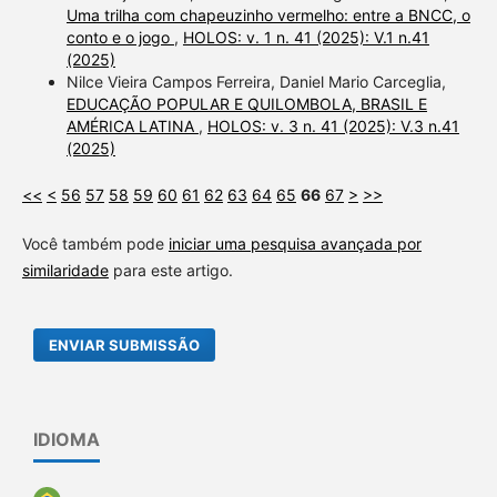
Uma trilha com chapeuzinho vermelho: entre a BNCC, o
conto e o jogo
,
HOLOS: v. 1 n. 41 (2025): V.1 n.41
(2025)
Nilce Vieira Campos Ferreira, Daniel Mario Carceglia,
EDUCAÇÃO POPULAR E QUILOMBOLA, BRASIL E
AMÉRICA LATINA
,
HOLOS: v. 3 n. 41 (2025): V.3 n.41
(2025)
<<
<
56
57
58
59
60
61
62
63
64
65
66
67
>
>>
Você também pode
iniciar uma pesquisa avançada por
similaridade
para este artigo.
ENVIAR SUBMISSÃO
IDIOMA