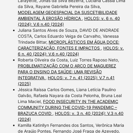
Lafayette, Jonas da Silva Bezerra, Luciana Cássia Lima
da Silva, Rayane Gabriella Pereira da Silva,
MODELAGEM GEOESPACIAL DA SUSCETIBILIDADE
AMBIENTAL À EROSÃO HÍDRICA
,
HOLOS: v. 6 n. 40
(2024): V.6 n.40 (2024)
Juliana Santos Alves de Souza, DAVID DE ANDRADE
COSTA, Carlos Eduardo Veiga de Carvalho, Vanessa
Trindade Bittar,
MICROPLÁSTICOS EM ÁGUA DOCE:
CARACTERIZAÇÃO, FONTES E IMPACTOS
,
HOLOS: v.
6 n. 40 (2024): V.6 n.40 (2024)
Roberta Oliveira da Costa, Luiz Torres Raposo Neto,
PROBLEMATIZAÇÃO COM O ARCO DE MAGUEREZ
PARA O ENSINO DA SAÚDE: UMA REVISÃO
INTEGRATIVA
,
HOLOS: v. 7 n. 41 (2025): V.7 n.41
(2025)
Jéssica Raíssa Carlos Gomes, Liana Letícia Paulino
Galvão, Rafaela Nayara da Costa Pelonha, Bruna Leal
Lima Maciel,
FOOD INSECURITY IN THE ACADEMIC
COMMUNITY DURING THE COVID-19 PANDEMIC –
BRAZUCA COVID
,
HOLOS: v. 3 n. 40 (2024): V.3 n.40
(2024)
Kamilla Katinllyn Fernandes dos Santos, Verônica Maria
de Araújo Pontes, Fernando José Fraga de Azevedo,