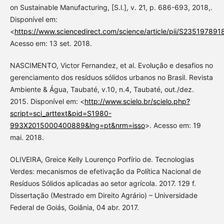
on Sustainable Manufacturing, [S.l.], v. 21, p. 686-693, 2018,.
Disponível em:
<
https://www.sciencedirect.com/science/article/pii/S23519789
Acesso em: 13 set. 2018.
NASCIMENTO, Victor Fernandez, et al. Evolução e desafios no
gerenciamento dos resíduos sólidos urbanos no Brasil. Revista
Ambiente & Água, Taubaté, v.10, n.4, Taubaté, out./dez.
2015. Disponível em: <
http://www.scielo.br/scielo.php?
script=sci_arttext&pid=S1980-
993X2015000400889&lng=pt&nrm=isso
>. Acesso em: 19
mai. 2018.
OLIVEIRA, Greice Kelly Lourenço Porfírio de. Tecnologias
Verdes: mecanismos de efetivação da Política Nacional de
Resíduos Sólidos aplicadas ao setor agrícola. 2017. 129 f.
Dissertação (Mestrado em Direito Agrário) – Universidade
Federal de Goiás, Goiânia, 04 abr. 2017.