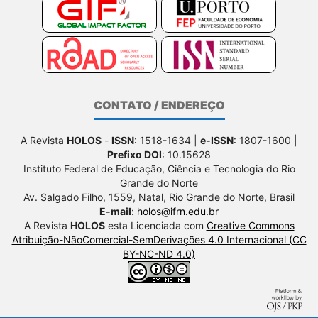
CONTATO / ENDEREÇO
A Revista
HOLOS
-
ISSN
: 1518-1634 |
e-ISSN
: 1807-1600 |
Prefixo DOI
: 10.15628
Instituto Federal de Educação, Ciência e Tecnologia do Rio
Grande do Norte
Av. Salgado Filho, 1559, Natal, Rio Grande do Norte, Brasil
E-mail
:
holos@ifrn.edu.br
A Revista
HOLOS
esta Licenciada com
Creative Commons
Atribuição-NãoComercial-SemDerivações 4.0 Internacional (CC
BY-NC-ND 4.0)