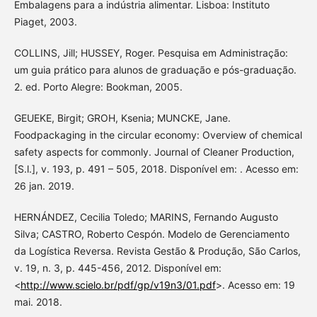
Embalagens para a indústria alimentar. Lisboa: Instituto
Piaget, 2003.
COLLINS, Jill; HUSSEY, Roger. Pesquisa em Administração:
um guia prático para alunos de graduação e pós-graduação.
2. ed. Porto Alegre: Bookman, 2005.
GEUEKE, Birgit; GROH, Ksenia; MUNCKE, Jane.
Foodpackaging in the circular economy: Overview of chemical
safety aspects for commonly. Journal of Cleaner Production,
[S.l.], v. 193, p. 491 – 505, 2018. Disponível em: . Acesso em:
26 jan. 2019.
HERNÁNDEZ, Cecilia Toledo; MARINS, Fernando Augusto
Silva; CASTRO, Roberto Cespón. Modelo de Gerenciamento
da Logística Reversa. Revista Gestão & Produção, São Carlos,
v. 19, n. 3, p. 445-456, 2012. Disponível em:
<
http://www.scielo.br/pdf/gp/v19n3/01.pdf
>. Acesso em: 19
mai. 2018.