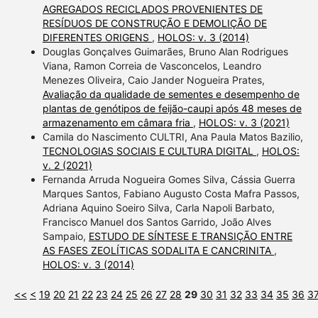
AGREGADOS RECICLADOS PROVENIENTES DE
RESÍDUOS DE CONSTRUÇÃO E DEMOLIÇÃO DE
DIFERENTES ORIGENS
,
HOLOS: v. 3 (2014)
Douglas Gonçalves Guimarães, Bruno Alan Rodrigues
Viana, Ramon Correia de Vasconcelos, Leandro
Menezes Oliveira, Caio Jander Nogueira Prates,
Avaliação da qualidade de sementes e desempenho de
plantas de genótipos de feijão-caupi após 48 meses de
armazenamento em câmara fria
,
HOLOS: v. 3 (2021)
Camila do Nascimento CULTRI, Ana Paula Matos Bazilio,
TECNOLOGIAS SOCIAIS E CULTURA DIGITAL
,
HOLOS:
v. 2 (2021)
Fernanda Arruda Nogueira Gomes Silva, Cássia Guerra
Marques Santos, Fabiano Augusto Costa Mafra Passos,
Adriana Aquino Soeiro Silva, Carla Napoli Barbato,
Francisco Manuel dos Santos Garrido, João Alves
Sampaio,
ESTUDO DE SÍNTESE E TRANSIÇÃO ENTRE
AS FASES ZEOLÍTICAS SODALITA E CANCRINITA
,
HOLOS: v. 3 (2014)
<<
<
19
20
21
22
23
24
25
26
27
28
29
30
31
32
33
34
35
36
3