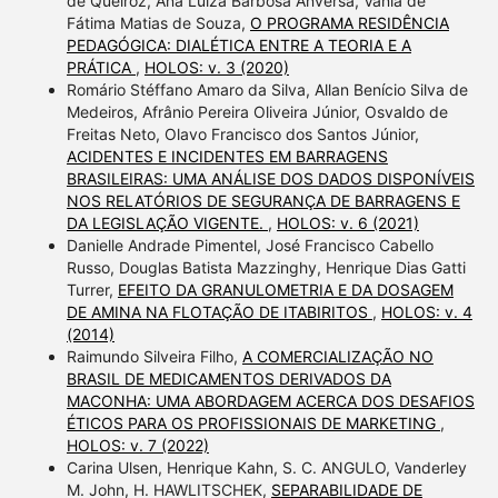
de Queiroz, Ana Luíza Barbosa Anversa, Vânia de
Fátima Matias de Souza,
O PROGRAMA RESIDÊNCIA
PEDAGÓGICA: DIALÉTICA ENTRE A TEORIA E A
PRÁTICA
,
HOLOS: v. 3 (2020)
Romário Stéffano Amaro da Silva, Allan Benício Silva de
Medeiros, Afrânio Pereira Oliveira Júnior, Osvaldo de
Freitas Neto, Olavo Francisco dos Santos Júnior,
ACIDENTES E INCIDENTES EM BARRAGENS
BRASILEIRAS: UMA ANÁLISE DOS DADOS DISPONÍVEIS
NOS RELATÓRIOS DE SEGURANÇA DE BARRAGENS E
DA LEGISLAÇÃO VIGENTE.
,
HOLOS: v. 6 (2021)
Danielle Andrade Pimentel, José Francisco Cabello
Russo, Douglas Batista Mazzinghy, Henrique Dias Gatti
Turrer,
EFEITO DA GRANULOMETRIA E DA DOSAGEM
DE AMINA NA FLOTAÇÃO DE ITABIRITOS
,
HOLOS: v. 4
(2014)
Raimundo Silveira Filho,
A COMERCIALIZAÇÃO NO
BRASIL DE MEDICAMENTOS DERIVADOS DA
MACONHA: UMA ABORDAGEM ACERCA DOS DESAFIOS
ÉTICOS PARA OS PROFISSIONAIS DE MARKETING
,
HOLOS: v. 7 (2022)
Carina Ulsen, Henrique Kahn, S. C. ANGULO, Vanderley
M. John, H. HAWLITSCHEK,
SEPARABILIDADE DE