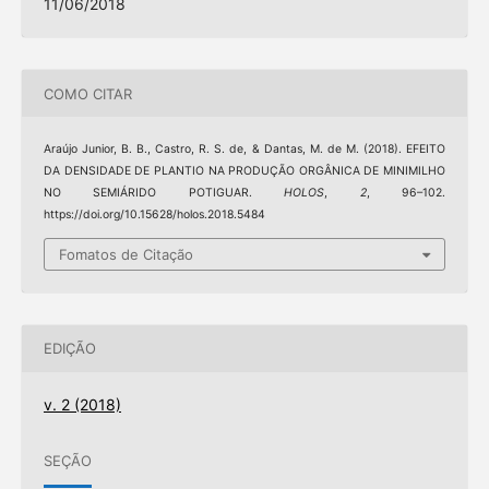
11/06/2018
COMO CITAR
Araújo Junior, B. B., Castro, R. S. de, & Dantas, M. de M. (2018). EFEITO
DA DENSIDADE DE PLANTIO NA PRODUÇÃO ORGÂNICA DE MINIMILHO
NO SEMIÁRIDO POTIGUAR.
HOLOS
,
2
, 96–102.
https://doi.org/10.15628/holos.2018.5484
Fomatos de Citação
EDIÇÃO
v. 2 (2018)
SEÇÃO