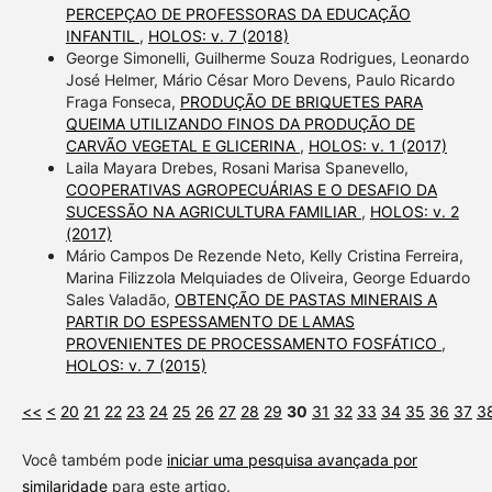
PERCEPÇAO DE PROFESSORAS DA EDUCAÇÃO
INFANTIL
,
HOLOS: v. 7 (2018)
George Simonelli, Guilherme Souza Rodrigues, Leonardo
José Helmer, Mário César Moro Devens, Paulo Ricardo
Fraga Fonseca,
PRODUÇÃO DE BRIQUETES PARA
QUEIMA UTILIZANDO FINOS DA PRODUÇÃO DE
CARVÃO VEGETAL E GLICERINA
,
HOLOS: v. 1 (2017)
Laila Mayara Drebes, Rosani Marisa Spanevello,
COOPERATIVAS AGROPECUÁRIAS E O DESAFIO DA
SUCESSÃO NA AGRICULTURA FAMILIAR
,
HOLOS: v. 2
(2017)
Mário Campos De Rezende Neto, Kelly Cristina Ferreira,
Marina Filizzola Melquiades de Oliveira, George Eduardo
Sales Valadão,
OBTENÇÃO DE PASTAS MINERAIS A
PARTIR DO ESPESSAMENTO DE LAMAS
PROVENIENTES DE PROCESSAMENTO FOSFÁTICO
,
HOLOS: v. 7 (2015)
<<
<
20
21
22
23
24
25
26
27
28
29
30
31
32
33
34
35
36
37
3
Você também pode
iniciar uma pesquisa avançada por
similaridade
para este artigo.