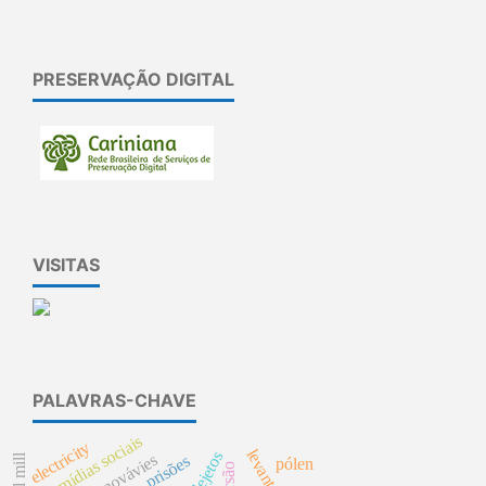
PRESERVAÇÃO DIGITAL
VISITAS
PALAVRAS-CHAVE
mídias sociais
electricity
dejetos
ball mill
prisões
pólen