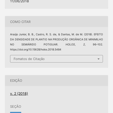
11/06/2018
COMO CITAR
Araújo Junior, B. B., Castro, R. S. de, & Dantas, M. de M. (2018). EFEITO
DA DENSIDADE DE PLANTIO NA PRODUÇÃO ORGÂNICA DE MINIMILHO
NO SEMIÁRIDO POTIGUAR.
HOLOS
,
2
, 96–102.
https://doi.org/10.15628/holos.2018.5484
Fomatos de Citação
EDIÇÃO
v. 2 (2018)
SEÇÃO