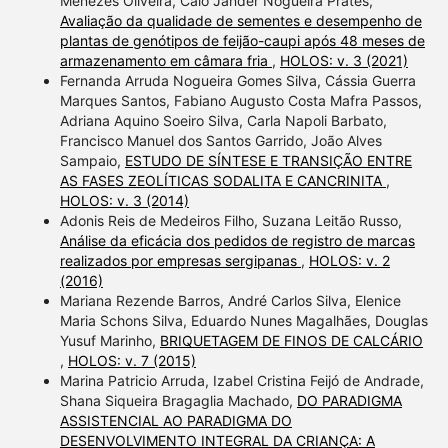
Menezes Oliveira, Caio Jander Nogueira Prates,
Avaliação da qualidade de sementes e desempenho de
plantas de genótipos de feijão-caupi após 48 meses de
armazenamento em câmara fria
,
HOLOS: v. 3 (2021)
Fernanda Arruda Nogueira Gomes Silva, Cássia Guerra
Marques Santos, Fabiano Augusto Costa Mafra Passos,
Adriana Aquino Soeiro Silva, Carla Napoli Barbato,
Francisco Manuel dos Santos Garrido, João Alves
Sampaio,
ESTUDO DE SÍNTESE E TRANSIÇÃO ENTRE
AS FASES ZEOLÍTICAS SODALITA E CANCRINITA
,
HOLOS: v. 3 (2014)
Adonis Reis de Medeiros Filho, Suzana Leitão Russo,
Análise da eficácia dos pedidos de registro de marcas
realizados por empresas sergipanas
,
HOLOS: v. 2
(2016)
Mariana Rezende Barros, André Carlos Silva, Elenice
Maria Schons Silva, Eduardo Nunes Magalhães, Douglas
Yusuf Marinho,
BRIQUETAGEM DE FINOS DE CALCÁRIO
,
HOLOS: v. 7 (2015)
Marina Patricio Arruda, Izabel Cristina Feijó de Andrade,
Shana Siqueira Bragaglia Machado,
DO PARADIGMA
ASSISTENCIAL AO PARADIGMA DO
DESENVOLVIMENTO INTEGRAL DA CRIANÇA: A