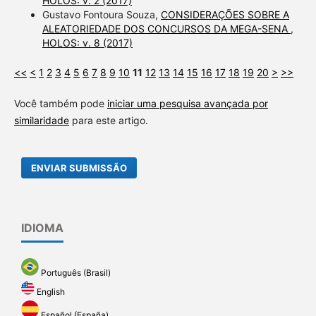
HOLOS: v. 2 (2017)
Gustavo Fontoura Souza,
CONSIDERAÇÕES SOBRE A
ALEATORIEDADE DOS CONCURSOS DA MEGA-SENA
,
HOLOS: v. 8 (2017)
<<
<
1
2
3
4
5
6
7
8
9
10
11
12
13
14
15
16
17
18
19
20
>
>>
Você também pode
iniciar uma pesquisa avançada por
similaridade
para este artigo.
ENVIAR SUBMISSÃO
IDIOMA
Português (Brasil)
English
Español (España)