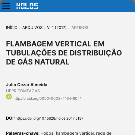
INÍCIO
/
ARQUIVOS
/
V. 1 (2017)
/
ARTIGOS
FLAMBAGEM VERTICAL EM
TUBULAÇÕES DE DISTRIBUIÇÃO
DE GÁS NATURAL
Julio Cezar Almeida
UFPR COMPAGAS
http://orcid.org/0000-0003-4164-8041
DOI:
https://doi.org/10.15628/holos.2017.5187
Palavras-chave:
Hobbs, flambagem vertical, rede de