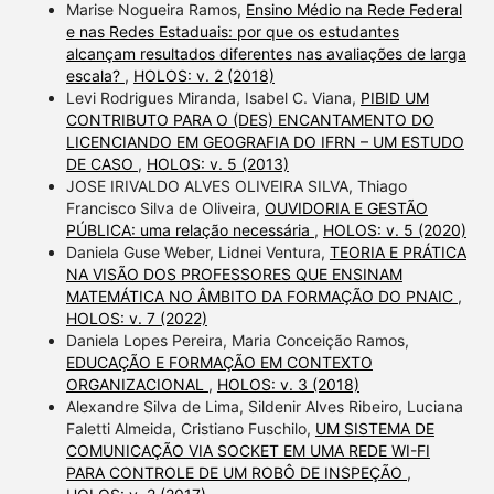
Marise Nogueira Ramos,
Ensino Médio na Rede Federal
e nas Redes Estaduais: por que os estudantes
alcançam resultados diferentes nas avaliações de larga
escala?
,
HOLOS: v. 2 (2018)
Levi Rodrigues Miranda, Isabel C. Viana,
PIBID UM
CONTRIBUTO PARA O (DES) ENCANTAMENTO DO
LICENCIANDO EM GEOGRAFIA DO IFRN – UM ESTUDO
DE CASO
,
HOLOS: v. 5 (2013)
JOSE IRIVALDO ALVES OLIVEIRA SILVA, Thiago
Francisco Silva de Oliveira,
OUVIDORIA E GESTÃO
PÚBLICA: uma relação necessária
,
HOLOS: v. 5 (2020)
Daniela Guse Weber, Lidnei Ventura,
TEORIA E PRÁTICA
NA VISÃO DOS PROFESSORES QUE ENSINAM
MATEMÁTICA NO ÂMBITO DA FORMAÇÃO DO PNAIC
,
HOLOS: v. 7 (2022)
Daniela Lopes Pereira, Maria Conceição Ramos,
EDUCAÇÃO E FORMAÇÃO EM CONTEXTO
ORGANIZACIONAL
,
HOLOS: v. 3 (2018)
Alexandre Silva de Lima, Sildenir Alves Ribeiro, Luciana
Faletti Almeida, Cristiano Fuschilo,
UM SISTEMA DE
COMUNICAÇÃO VIA SOCKET EM UMA REDE WI-FI
PARA CONTROLE DE UM ROBÔ DE INSPEÇÃO
,