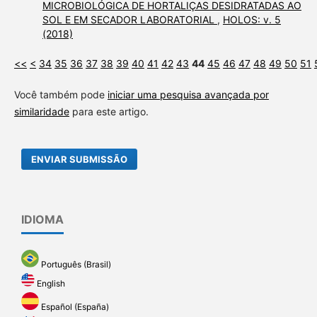
MICROBIOLÓGICA DE HORTALIÇAS DESIDRATADAS AO
SOL E EM SECADOR LABORATORIAL
,
HOLOS: v. 5
(2018)
<<
<
34
35
36
37
38
39
40
41
42
43
44
45
46
47
48
49
50
51
Você também pode
iniciar uma pesquisa avançada por
similaridade
para este artigo.
ENVIAR SUBMISSÃO
IDIOMA
Português (Brasil)
English
Español (España)