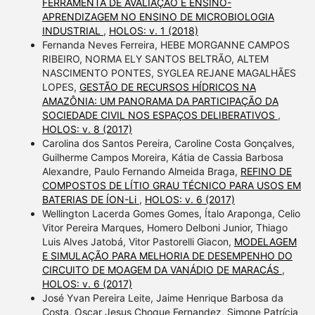
FERRAMENTA DE AVALIAÇÃO E ENSINO-
APRENDIZAGEM NO ENSINO DE MICROBIOLOGIA
INDUSTRIAL
,
HOLOS: v. 1 (2018)
Fernanda Neves Ferreira, HEBE MORGANNE CAMPOS
RIBEIRO, NORMA ELY SANTOS BELTRÃO, ALTEM
NASCIMENTO PONTES, SYGLEA REJANE MAGALHÃES
LOPES,
GESTÃO DE RECURSOS HÍDRICOS NA
AMAZÔNIA: UM PANORAMA DA PARTICIPAÇÃO DA
SOCIEDADE CIVIL NOS ESPAÇOS DELIBERATIVOS
,
HOLOS: v. 8 (2017)
Carolina dos Santos Pereira, Caroline Costa Gonçalves,
Guilherme Campos Moreira, Kátia de Cassia Barbosa
Alexandre, Paulo Fernando Almeida Braga,
REFINO DE
COMPOSTOS DE LÍTIO GRAU TÉCNICO PARA USOS EM
BATERIAS DE ÍON-Li
,
HOLOS: v. 6 (2017)
Wellington Lacerda Gomes Gomes, Ítalo Araponga, Celio
Vitor Pereira Marques, Homero Delboni Junior, Thiago
Luis Alves Jatobá, Vitor Pastorelli Giacon,
MODELAGEM
E SIMULAÇÃO PARA MELHORIA DE DESEMPENHO DO
CIRCUITO DE MOAGEM DA VANÁDIO DE MARACÁS
,
HOLOS: v. 6 (2017)
José Yvan Pereira Leite, Jaime Henrique Barbosa da
Costa, Oscar Jesus Choque Fernandez, Simone Patrícia