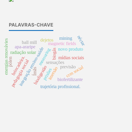
PALAVRAS-CHAVE
néctar
mining
dejetos
energias renovávies
ball mill
magnetic fields
apa-araripe
integração ensino-saúde
novo produto
measuring
biogás
radiação solar
brincadeira.
mídias sociais
pólen
pedagogia social
sensações
previsão
crm social
biodigestão
imersão
Ímãs
prisões
biofertilizante
trajetória profissional.