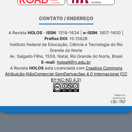
CONTATO / ENDEREÇO
A Revista
HOLOS
-
ISSN
: 1518-1634 |
e-ISSN
: 1807-1600 |
Prefixo DOI
: 10.15628
Instituto Federal de Educação, Ciência e Tecnologia do Rio
Grande do Norte
Av. Salgado Filho, 1559, Natal, Rio Grande do Norte, Brasil
E-mail
:
holos@ifrn.edu.br
A Revista
HOLOS
esta Licenciada com
Creative Commons
Atribuição-NãoComercial-SemDerivações 4.0 Internacional (CC
BY-NC-ND 4.0)