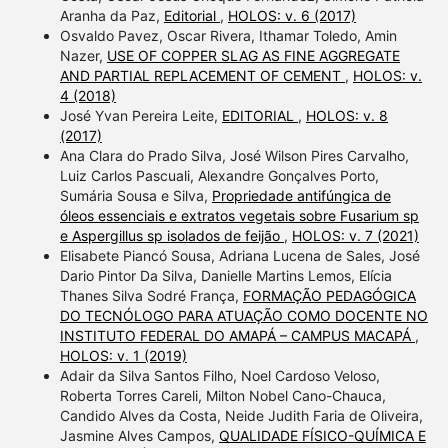
Aranha da Paz,
Editorial
,
HOLOS: v. 6 (2017)
Osvaldo Pavez, Oscar Rivera, Ithamar Toledo, Amin
Nazer,
USE OF COPPER SLAG AS FINE AGGREGATE
AND PARTIAL REPLACEMENT OF CEMENT
,
HOLOS: v.
4 (2018)
José Yvan Pereira Leite,
EDITORIAL
,
HOLOS: v. 8
(2017)
Ana Clara do Prado Silva, José Wilson Pires Carvalho,
Luiz Carlos Pascuali, Alexandre Gonçalves Porto,
Sumária Sousa e Silva,
Propriedade antifúngica de
óleos essenciais e extratos vegetais sobre Fusarium sp
e Aspergillus sp isolados de feijão
,
HOLOS: v. 7 (2021)
Elisabete Piancó Sousa, Adriana Lucena de Sales, José
Dario Pintor Da Silva, Danielle Martins Lemos, Elícia
Thanes Silva Sodré França,
FORMAÇÃO PEDAGÓGICA
DO TECNÓLOGO PARA ATUAÇÃO COMO DOCENTE NO
INSTITUTO FEDERAL DO AMAPÁ – CAMPUS MACAPÁ
,
HOLOS: v. 1 (2019)
Adair da Silva Santos Filho, Noel Cardoso Veloso,
Roberta Torres Careli, Milton Nobel Cano-Chauca,
Candido Alves da Costa, Neide Judith Faria de Oliveira,
Jasmine Alves Campos,
QUALIDADE FÍSICO-QUÍMICA E