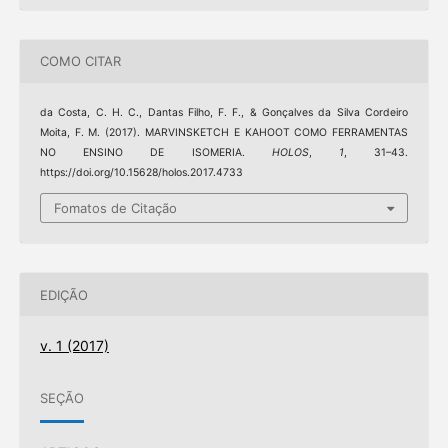
COMO CITAR
da Costa, C. H. C., Dantas Filho, F. F., & Gonçalves da Silva Cordeiro
Moita, F. M. (2017). MARVINSKETCH E KAHOOT COMO FERRAMENTAS
NO ENSINO DE ISOMERIA.
HOLOS
,
1
, 31–43.
https://doi.org/10.15628/holos.2017.4733
Fomatos de Citação
EDIÇÃO
v. 1 (2017)
SEÇÃO