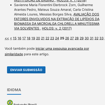
INSTITUIÇÃO DE ENSINO
,
HOLOS: v. 1 (2018)
Savienne Maria Fiorentini Elerbrock Zorn, Guilherme
Arantes Pedro, Mateus Souza Amaral, Carla Cristina
Almeida Loures, Messias Borges Silva,
AVALIAÇÃO DOS
FATORES ENVOLVIDOS NA EXTRAÇÃO DE LIPÍDIOS DA
BIOMASSA DA MICROALGA CHLORELLA MINUTÍSSIMA
VIA SOLVENTES
,
HOLOS: v. 2 (2017)
<<
<
15
16
17
18
19
20
21
22
23
24
25
26
27
28
29
30
31
32
33
Você também pode
iniciar uma pesquisa avançada por
similaridade
para este artigo.
ENVIAR SUBMISSÃO
IDIOMA
Português (Brasil)