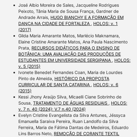
José Albio Moreira de Sales, Jacqueline Rodrigues
Peixoto, Tânia Maria de Sousa França, Gardner de
Andrade Arrais,
HUGO BIANCHY E A FORMAÇÃO EM
DANÇA NA CIDADE DE FORTALEZA
,
HOLOS: v. 1
(2017)
Gilda Maria Amarante Matos, Marlécio Maknamara,
Elaine Cristine Amarante Matos, Ana Paula Nascimento
Prata,
RECURSOS DIDÁTICOS PARA O ENSINO DE
BOTÂNICA: UMA AVALIAÇÃO DAS PRODUÇÕES DE
ESTUDANTES EM UNIVERSIDADE SERGIPANA
,
HOLOS:
v. 5 (2015)
Ivonete Benedet Fernandes Coan, Maria de Lourdes
Pinto de Almeida,
HISTÓRICO DA PROPOSTA
CURRICULAR DE SANTA CATARINA
,
HOLOS: v. 6
(2015)
Kessi Jhony Araújo Silva, Micaelli Ciane Sobrinho de
Sousa,
TRATAMENTO DE ÁGUAS RESIDUAIS
,
HOLOS:
v. 7 n. 40 (2024): V.7 n.40 (2024)
Evelyn Cristine Evangelista da Silva Antunes, Jéssyca
Emanuella Saraiva Pereira, Ruan Landolfo da Silva
Ferreira, Maria de Fátima Dantas de Medeiros, Eduardo
Lins Barros Neto,
REMOÇÃO DE CORANTE TEXTIL