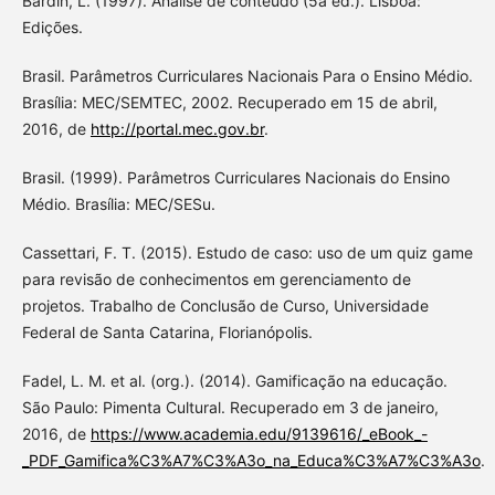
Bardin, L. (1997). Análise de conteúdo (5a ed.). Lisboa:
Edições.
Brasil. Parâmetros Curriculares Nacionais Para o Ensino Médio.
Brasília: MEC/SEMTEC, 2002. Recuperado em 15 de abril,
2016, de
http://portal.mec.gov.br
.
Brasil. (1999). Parâmetros Curriculares Nacionais do Ensino
Médio. Brasília: MEC/SESu.
Cassettari, F. T. (2015). Estudo de caso: uso de um quiz game
para revisão de conhecimentos em gerenciamento de
projetos. Trabalho de Conclusão de Curso, Universidade
Federal de Santa Catarina, Florianópolis.
Fadel, L. M. et al. (org.). (2014). Gamificação na educação.
São Paulo: Pimenta Cultural. Recuperado em 3 de janeiro,
2016, de
https://www.academia.edu/9139616/_eBook_-
_PDF_Gamifica%C3%A7%C3%A3o_na_Educa%C3%A7%C3%A3o
.