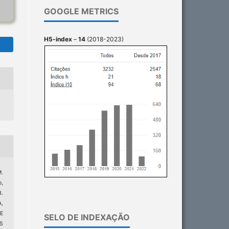
GOOGLE METRICS
H5-index
–
14
(2018-2023)
M.
o,
B.
,
E
SELO DE INDEXAÇÃO
S