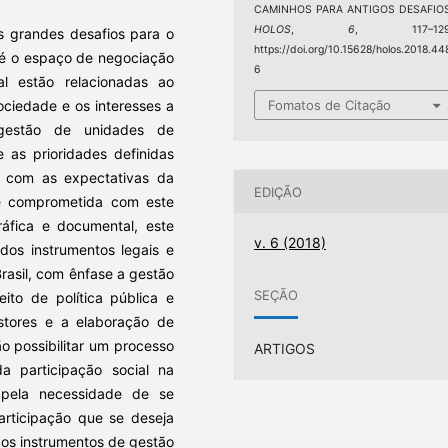
CAMINHOS PARA ANTIGOS DESAFIOS
HOLOS
,
6
, 117–129
 grandes desafios para o
https://doi.org/10.15628/holos.2018.44
 é o espaço de negociação
6
l estão relacionadas ao
ciedade e os interesses a
Fomatos de Citação
 gestão de unidades de
 as prioridades definidas
s com as expectativas da
EDIÇÃO
 e comprometida com este
gráfica e documental, este
v. 6 (2018)
dos instrumentos legais e
Brasil, com ênfase a gestão
SEÇÃO
ito de política pública e
estores e a elaboração de
 possibilitar um processo
ARTIGOS
a participação social na
 pela necessidade de se
articipação que se deseja
 aos instrumentos de gestão