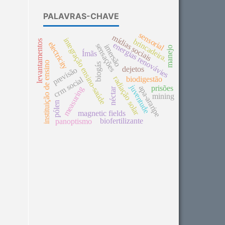
PALAVRAS-CHAVE
sensorial
mídias sociais
integração ensino-saúde
brincadeira.
levantamentos
electricity
energias renovávies
sensações
imersão
manejo
Ímãs
instituição de ensino
biogás
dejetos
previsão
radiação solar
biodigestão
crm social
juventude
apa-araripe
prisões
measuring
néctar
mining
pólen
magnetic fields
biofertilizante
panoptismo