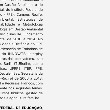
 em Gestão Ambiental e do
l, do Instituto Federal de
o (IFPE), Campus Recife,
biental, Estratégias de
abilidade e Metodologia
ologia em Gestão Ambiental
disciplinas de Fundamento
ntal de 2010 a 2014. No
lidade a Distância do IFPE
Coordenação de Trabalhos de
a do INNOVATE: Interplay
rrestrial ecosystems, sob
 Berlin (TUBerlin), com a
eiras: UFRPE, ITEP, IFPE,
ões alemães. Secretária da
A-Recife) de 2006 a 2013.
l e Recursos Hídricos, com
ente nos seguintes temas:
ursos hídricos, gestão de
de e agricultura familiar.
 FEDERAL DE EDUCAÇÃO,