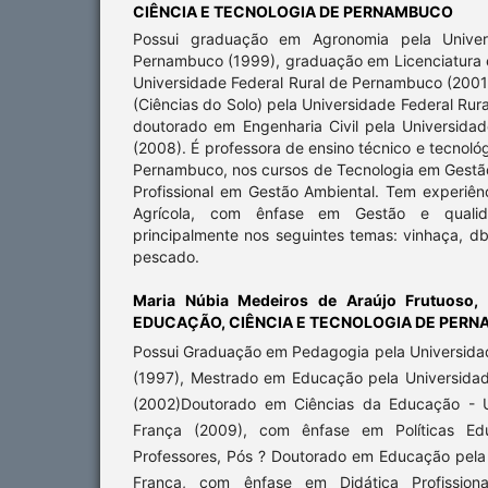
CIÊNCIA E TECNOLOGIA DE PERNAMBUCO
Possui graduação em Agronomia pela Univer
Pernambuco (1999), graduação em Licenciatura e
Universidade Federal Rural de Pernambuco (200
(Ciências do Solo) pela Universidade Federal Ru
doutorado em Engenharia Civil pela Universid
(2008). É professora de ensino técnico e tecnológ
Pernambuco, nos cursos de Tecnologia em Gestã
Profissional em Gestão Ambiental. Tem experiên
Agrícola, com ênfase em Gestão e qualid
principalmente nos seguintes temas: vinhaça, dbo
pescado.
Maria Núbia Medeiros de Araújo Frutuoso,
EDUCAÇÃO, CIÊNCIA E TECNOLOGIA DE PER
Possui Graduação em Pedagogia pela Universid
(1997), Mestrado em Educação pela Universida
(2002)Doutorado em Ciências da Educação - U
França (2009), com ênfase em Políticas Ed
Professores, Pós ? Doutorado em Educação pela 
França, com ênfase em Didática Profissional,