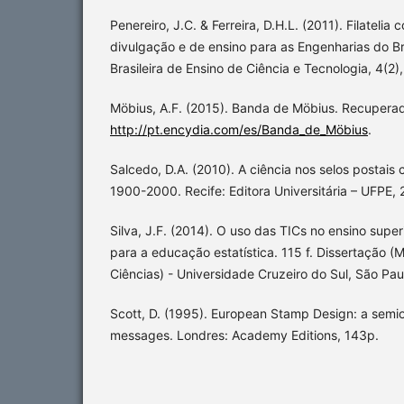
Penereiro, J.C. & Ferreira, D.H.L. (2011). Filatel
divulgação e de ensino para as Engenharias do Br
Brasileira de Ensino de Ciência e Tecnologia, 4(2)
Möbius, A.F. (2015). Banda de Möbius. Recuperad
http://pt.encydia.com/es/Banda_de_Möbius
.
Salcedo, D.A. (2010). A ciência nos selos postais 
1900-2000. Recife: Editora Universitária – UFPE, 
Silva, J.F. (2014). O uso das TICs no ensino super
para a educação estatística. 115 f. Dissertação 
Ciências) - Universidade Cruzeiro do Sul, São Pau
Scott, D. (1995). European Stamp Design: a semi
messages. Londres: Academy Editions, 143p.