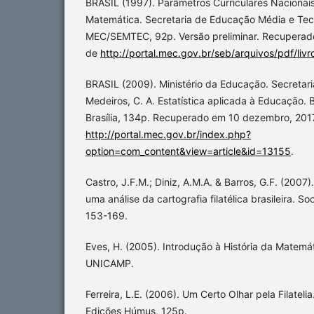
BRASIL (1997). Parâmetros Curriculares Nacionais
Matemática. Secretaria de Educação Média e Tecno
MEC/SEMTEC, 92p. Versão preliminar. Recupera
de
http://portal.mec.gov.br/seb/arquivos/pdf/liv
BRASIL (2009). Ministério da Educação. Secretar
Medeiros, C. A. Estatística aplicada à Educação. B
Brasília, 134p. Recuperado em 10 dezembro, 201
http://portal.mec.gov.br/index.php?
option=com_content&view=article&id=13155
.
Castro, J.F.M.; Diniz, A.M.A. & Barros, G.F. (2007
uma análise da cartografia filatélica brasileira. S
153-169.
Eves, H. (2005). Introdução à História da Matemá
UNICAMP.
Ferreira, L.E. (2006). Um Certo Olhar pela Filateli
Edições Húmus, 125p.