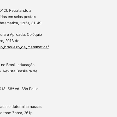
(2012). Retratando a
idas em selos postais
Matemática, 12(5), 31-49.
Pura e Aplicada. Colóquio
ro, 2013 de
o_brasileiro_de_matematica/
a no Brasil: educação
. Revista Brasileira de
013. 58ª ed. São Paulo:
 acaso determina nossas
ditora: Zahar, 261p.