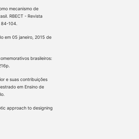
ia como mecanismo de
asil. RBECT - Revista
, 84-104.
o em 05 janeiro, 2015 de
comemorativos brasileiros:
216p.
ior e suas contribuições
(Mestrado em Ensino de
lo.
otic approach to designing