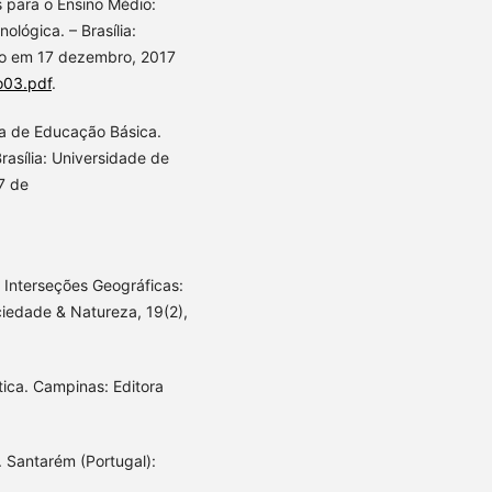
 para o Ensino Médio:
lógica. – Brasília:
do em 17 dezembro, 2017
ro03.pdf
.
ia de Educação Básica.
rasília: Universidade de
7 de
). Interseções Geográficas:
ociedade & Natureza, 19(2),
tica. Campinas: Editora
a. Santarém (Portugal):