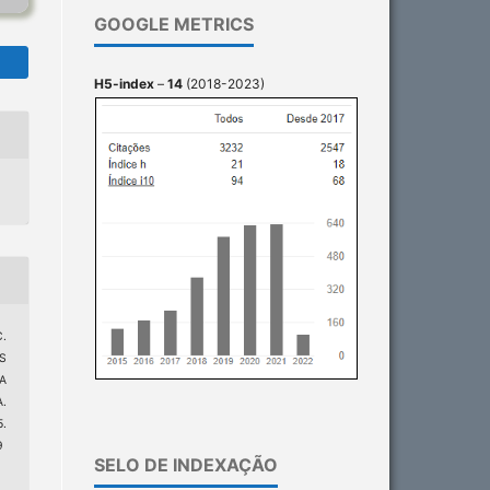
GOOGLE METRICS
H5-index
–
14
(2018-2023)
C.
S
A
A.
.
9
SELO DE INDEXAÇÃO