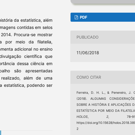
PDF
stória da estatística, além
 imagens contidas em selos
 2014. Procura-se mostrar
PUBLICADO
a por meio da filatelia,
amenta adicional no ensino
11/06/2018
vulgação científica que
portância dessa ciência em
balho são apresentadas
COMO CITAR
 realizado, além de uma
a estatística, podendo ser
Ferreira, D. H. L., & Penereiro, J. 
(2018). ALGUMAS CONSIDERAÇÕE
SOBRE A HISTÓRIA E APLICAÇÕES D
ESTATÍSTICA POR MEIO DA FILATELI
HOLOS
,
2
, 78–95
https://doi.org/10.15628/holos.2018.38
2