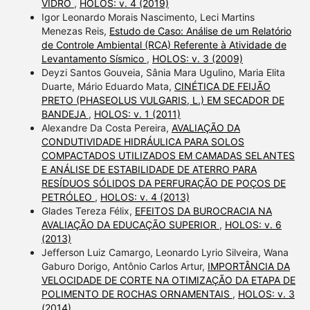
VIDRO
,
HOLOS: v. 4 (2019)
Igor Leonardo Morais Nascimento, Leci Martins
Menezas Reis,
Estudo de Caso: Análise de um Relatório
de Controle Ambiental (RCA) Referente à Atividade de
Levantamento Sísmico
,
HOLOS: v. 3 (2009)
Deyzi Santos Gouveia, Sânia Mara Ugulino, Maria Elita
Duarte, Mário Eduardo Mata,
CINÉTICA DE FEIJÃO
PRETO (PHASEOLUS VULGARIS, L.) EM SECADOR DE
BANDEJA
,
HOLOS: v. 1 (2011)
Alexandre Da Costa Pereira,
AVALIAÇÃO DA
CONDUTIVIDADE HIDRÁULICA PARA SOLOS
COMPACTADOS UTILIZADOS EM CAMADAS SELANTES
E ANÁLISE DE ESTABILIDADE DE ATERRO PARA
RESÍDUOS SÓLIDOS DA PERFURAÇÃO DE POÇOS DE
PETRÓLEO
,
HOLOS: v. 4 (2013)
Glades Tereza Félix,
EFEITOS DA BUROCRACIA NA
AVALIAÇÃO DA EDUCAÇÃO SUPERIOR
,
HOLOS: v. 6
(2013)
Jefferson Luiz Camargo, Leonardo Lyrio Silveira, Wana
Gaburo Dorigo, Antônio Carlos Artur,
IMPORTÂNCIA DA
VELOCIDADE DE CORTE NA OTIMIZAÇÃO DA ETAPA DE
POLIMENTO DE ROCHAS ORNAMENTAIS
,
HOLOS: v. 3
(2014)