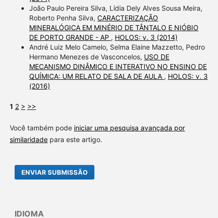
João Paulo Pereira Silva, Lídia Dely Alves Sousa Meira,
Roberto Penha Silva,
CARACTERIZAÇÃO
MINERALÓGICA EM MINÉRIO DE TÂNTALO E NIÓBIO
DE PORTO GRANDE - AP
,
HOLOS: v. 3 (2014)
André Luiz Melo Camelo, Selma Elaine Mazzetto, Pedro
Hermano Menezes de Vasconcelos,
USO DE
MECANISMO DINÂMICO E INTERATIVO NO ENSINO DE
QUÍMICA: UM RELATO DE SALA DE AULA
,
HOLOS: v. 3
(2016)
1
2
>
>>
Você também pode
iniciar uma pesquisa avançada por
similaridade
para este artigo.
ENVIAR SUBMISSÃO
IDIOMA