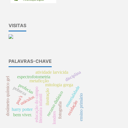
VISITAS
PALAVRAS-CHAVE
disciplina
atividade larvicida
espectrofotometria
dosímetro químico gel
metaficção
mitologia grega
profecias
materialidade
pobreza
educação do campo
ilustração
recurso didático
ensino primário
literatura infantil
oráculos
poa’s
oxidação
fotografia
harry potter
londres
bem viver.