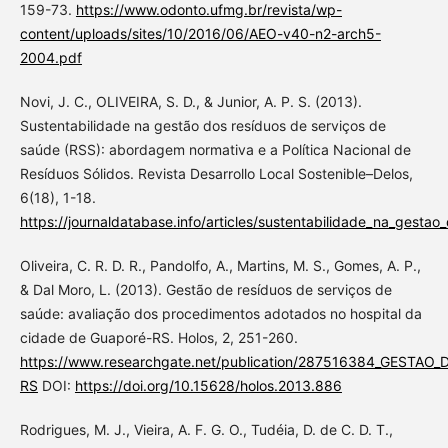
159-73.
https://www.odonto.ufmg.br/revista/wp-
content/uploads/sites/10/2016/06/AEO-v40-n2-arch5-
2004.pdf
Novi, J. C., OLIVEIRA, S. D., & Junior, A. P. S. (2013).
Sustentabilidade na gestão dos resíduos de serviços de
saúde (RSS): abordagem normativa e a Política Nacional de
Resíduos Sólidos. Revista Desarrollo Local Sostenible–Delos,
6(18), 1-18.
https://journaldatabase.info/articles/sustentabilidade_na_gestao
Oliveira, C. R. D. R., Pandolfo, A., Martins, M. S., Gomes, A. P.,
& Dal Moro, L. (2013). Gestão de resíduos de serviços de
saúde: avaliação dos procedimentos adotados no hospital da
cidade de Guaporé-RS. Holos, 2, 251-260.
https://www.researchgate.net/publication/287516384_GE
RS
DOI:
https://doi.org/10.15628/holos.2013.886
Rodrigues, M. J., Vieira, A. F. G. O., Tudéia, D. de C. D. T.,