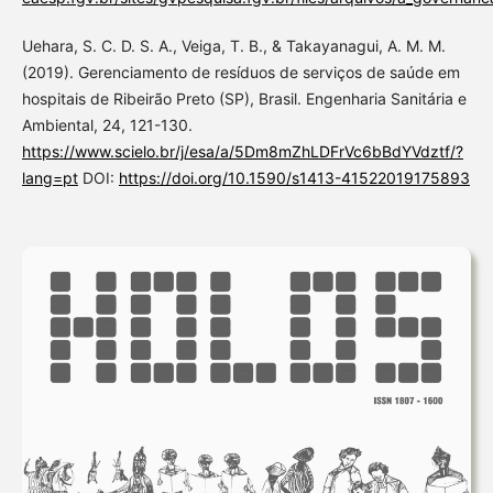
Uehara, S. C. D. S. A., Veiga, T. B., & Takayanagui, A. M. M.
(2019). Gerenciamento de resíduos de serviços de saúde em
hospitais de Ribeirão Preto (SP), Brasil. Engenharia Sanitária e
Ambiental, 24, 121-130.
https://www.scielo.br/j/esa/a/5Dm8mZhLDFrVc6bBdYVdztf/?
lang=pt
DOI:
https://doi.org/10.1590/s1413-41522019175893