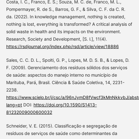
Costa, I. C., Franco, E. S.; Souza, M. C. de, Franco, M. L.,
Pompermayer, R. de S., Barros, G. F., & Silva, C. F. da C. R.
da. (2022). In knowledge management, nothing is created,
nothing is lost, everything is transformed? A critical analysis of
solid waste in health and its impacts on the environment.
Research, Society and Development, [S. l.], 11(4).
https://rsdjournal.org/index.php/rsd/article/view/18886
Sales, C. C. D. L., Spolti, G. P., Lopes, M. D. S. B., & Lopes, D.
F. (2009). Gerenciamento dos resíduos sólidos dos serviços
de saúde: aspectos do manejo interno no município de
Marituba, Pará, Brasil. Ciência & Saúde Coletiva, 14, 2231-
2238.
https://www.scielo.br/j/csc/a/96nJymD8fVwcf3kMnNkkvbJ/abstr
lang=pt
DOI:
https://doi.org/10.1590/S1413-
81232009000600032
Schneider, V. E. (2015). Classificação e segregação de
resíduos de serviços de saúde como determinantes da