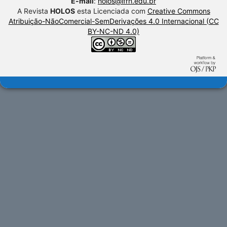
E-mail
:
holos@ifrn.edu.br
A Revista
HOLOS
esta Licenciada com
Creative Commons
Atribuição-NãoComercial-SemDerivações 4.0 Internacional (CC
BY-NC-ND 4.0)