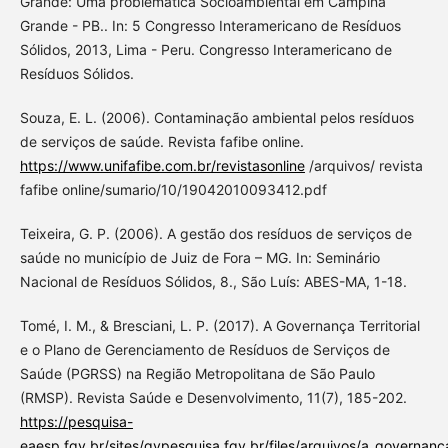
Grande: Uma problemática Socioambiental em Campina
Grande - PB.. In: 5 Congresso Interamericano de Resíduos
Sólidos, 2013, Lima - Peru. Congresso Interamericano de
Resíduos Sólidos.
Souza, E. L. (2006). Contaminação ambiental pelos resíduos
de serviços de saúde. Revista fafibe online.
https://www.unifafibe.com.br/revistasonline
/arquivos/ revista
fafibe online/sumario/10/19042010093412.pdf
Teixeira, G. P. (2006). A gestão dos resíduos de serviços de
saúde no município de Juiz de Fora – MG. In: Seminário
Nacional de Resíduos Sólidos, 8., São Luís: ABES-MA, 1-18.
Tomé, I. M., & Bresciani, L. P. (2017). A Governança Territorial
e o Plano de Gerenciamento de Resíduos de Serviços de
Saúde (PGRSS) na Região Metropolitana de São Paulo
(RMSP). Revista Saúde e Desenvolvimento, 11(7), 185-202.
https://pesquisa-
eaesp.fgv.br/sites/gvpesquisa.fgv.br/files/arquivos/a_governanca_