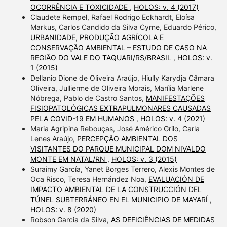
OCORRÊNCIA E TOXICIDADE
,
HOLOS: v. 4 (2017)
Claudete Rempel, Rafael Rodrigo Eckhardt, Eloísa
Markus, Carlos Candido da Silva Cyrne, Eduardo Périco,
URBANIDADE, PRODUÇÃO AGRÍCOLA E
CONSERVAÇÃO AMBIENTAL – ESTUDO DE CASO NA
REGIÃO DO VALE DO TAQUARI/RS/BRASIL
,
HOLOS: v.
1 (2015)
Dellanio Dione de Oliveira Araújo, Hiully Karydja Câmara
Oliveira, Jullierme de Oliveira Morais, Marília Marlene
Nóbrega, Pablo de Castro Santos,
MANIFESTAÇÕES
FISIOPATOLÓGICAS EXTRAPULMONARES CAUSADAS
PELA COVID-19 EM HUMANOS
,
HOLOS: v. 4 (2021)
Maria Agripina Rebouças, José Américo Grilo, Carla
Lenes Araújo,
PERCEPÇÃO AMBIENTAL DOS
VISITANTES DO PARQUE MUNICIPAL DOM NIVALDO
MONTE EM NATAL/RN
,
HOLOS: v. 3 (2015)
Suraimy García, Yanet Borges Terrero, Alexis Montes de
Oca Risco, Teresa Hernández Noa,
EVALUACIÓN DE
IMPACTO AMBIENTAL DE LA CONSTRUCCIÓN DEL
TÚNEL SUBTERRÁNEO EN EL MUNICIPIO DE MAYARÍ
,
HOLOS: v. 8 (2020)
Robson Garcia da Silva,
AS DEFICIÊNCIAS DE MEDIDAS