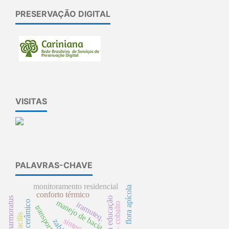
PRESERVAÇÃO DIGITAL
VISITAS
PALAVRAS-CHAVE
monitoramento residencial
flora apícola
conforto térmico
manejo de bacia
iramuteq.
transportes
zabbix