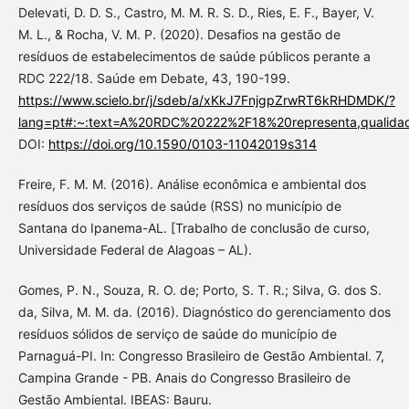
Delevati, D. D. S., Castro, M. M. R. S. D., Ries, E. F., Bayer, V.
M. L., & Rocha, V. M. P. (2020). Desafios na gestão de
resíduos de estabelecimentos de saúde públicos perante a
RDC 222/18. Saúde em Debate, 43, 190-199.
https://www.scielo.br/j/sdeb/a/xKkJ7FnjgpZrwRT6kRHDMDK/?
lang=pt#:~:text=A%20RDC%20222%2F18%20representa,qual
DOI:
https://doi.org/10.1590/0103-11042019s314
Freire, F. M. M. (2016). Análise econômica e ambiental dos
resíduos dos serviços de saúde (RSS) no município de
Santana do Ipanema-AL. [Trabalho de conclusão de curso,
Universidade Federal de Alagoas – AL).
Gomes, P. N., Souza, R. O. de; Porto, S. T. R.; Silva, G. dos S.
da, Silva, M. M. da. (2016). Diagnóstico do gerenciamento dos
resíduos sólidos de serviço de saúde do município de
Parnaguá-PI. In: Congresso Brasileiro de Gestão Ambiental. 7,
Campina Grande - PB. Anais do Congresso Brasileiro de
Gestão Ambiental. IBEAS: Bauru.