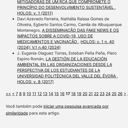
MITIGADORAS DE UM RCA QUE COMPROMETE O
PRINCÍPIO DO DESENVOLVIMENTO SUSTENTÁVEL
,
HOLOS: v. 1 (2011)
Davi Azevedo Ferreira, Nathália Raíssa Gomes de
Oliveira, Egberto Santos Carmo, Camila de Albuquerque
Montenegro,
A DISSEMINAÇÃO DAS FAKE NEWS E OS
IMPACTOS SOBRE A COVID-19, USO DE
MEDICAMENTOS E VACINAÇÃO
,
HOLOS: v. 1 n. 40
(2024): V.1 n.40 (2024)
J. Eugenia Olaguez Torres, Esteban Peña Peña, Piero
Espino Román,
LA GESTIÓN DE LA EDUCACIÓN
AMBIENTAL EN LAS ORGANIZACIONES DESDE LA
PERSPECTIVA DE LOS ESTUDIANTES DE LA
UNIVERSIDAD POLITÉCNICA DEL VALLE DEL ÉVORA
,
HOLOS: v. 8 (2017)
<<
<
7
8
9
10
11
12
13
14
15
16
17
18
19
20
21
22
23
24
25
26
>
Você também pode
iniciar uma pesquisa avançada por
similaridade
para este artigo.