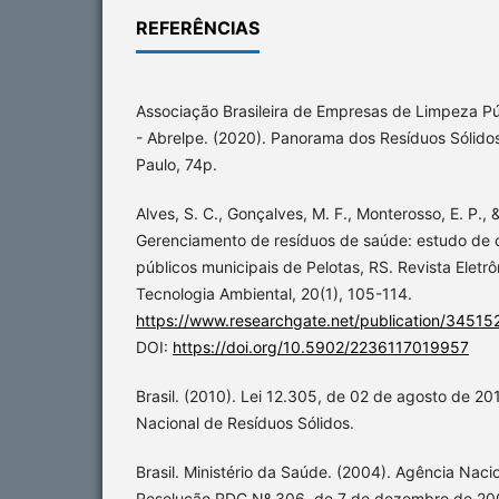
REFERÊNCIAS
Associação Brasileira de Empresas de Limpeza Pú
- Abrelpe. (2020). Panorama dos Resíduos Sólido
Paulo, 74p.
Alves, S. C., Gonçalves, M. F., Monterosso, E. P.,
Gerenciamento de resíduos de saúde: estudo de 
públicos municipais de Pelotas, RS. Revista Eletr
Tecnologia Ambiental, 20(1), 105-114.
https://www.researchgate.net/publication/3451
DOI:
https://doi.org/10.5902/2236117019957
Brasil. (2010). Lei 12.305, de 02 de agosto de 2010.
Nacional de Resíduos Sólidos.
Brasil. Ministério da Saúde. (2004). Agência Nacio
Resolução RDC Nº 306, de 7 de dezembro de 20