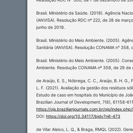
Brasil. Ministério da Saúde. (2018). Agência Nacio
(ANVISA). Resolução RDC nº 222, de 28 de março d
junho de 2018.
Brasil. Ministério do Meio Ambiente. (2005). Agênc
Sanitária (ANVISA). Resolução CONAMA n° 358, d
Brasil. Ministério do Meio Ambiente. (2005). Cons
Ambiente. Resolução CONAMA nº 358, de 29 de a
de Araújo, E. S., Nóbrega, C. C., Araújo, B. H. G., Fl
L. F. (2021). Avaliação da gestão dos resíduos só
Estudo de caso em hospitais do Município de João
Brazilian Journal of Development, 7(6), 61158-61
https://ojs.brazilianjournals.com.br/ojs/index.ph
DOI:
https://doi.org/10.34117/bjdv7n6-473
de Vilar Aleixo, L. Q., & Braga, RMQL (2022). Ge