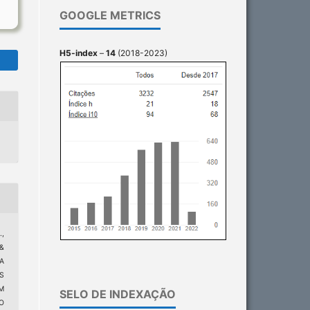
GOOGLE METRICS
H5-index
–
14
(2018-2023)
,
 &
DA
S
M
SELO DE INDEXAÇÃO
O