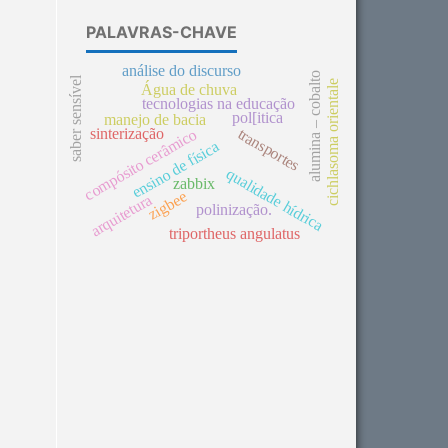
PALAVRAS-CHAVE
análise do discurso
alumina – cobalto
saber sensível
cichlasoma orientale
Água de chuva
tecnologias na educação
pol[itica
manejo de bacia
transportes
sinterização
compósito cerâmico
ensino de física
qualidade hídrica
zabbix
zigbee
arquitetura
polinização.
triportheus angulatus