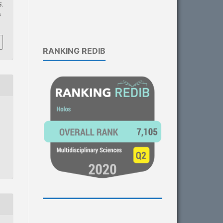
5
.
6
RANKING REDIB