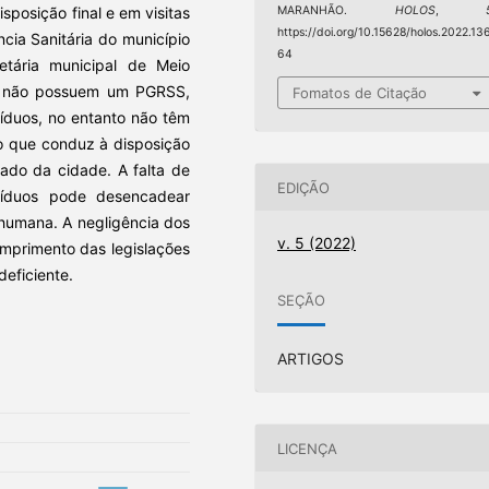
MARANHÃO.
HOLOS
,
sposição final e em visitas
https://doi.org/10.15628/holos.2022.13
cia Sanitária do município
64
tária municipal de Meio
S não possuem um PGRSS,
Fomatos de Citação
íduos, no entanto não têm
o que conduz à disposição
ado da cidade. A falta de
EDIÇÃO
síduos pode desencadear
humana. A negligência dos
v. 5 (2022)
umprimento das legislações
eficiente.
SEÇÃO
ARTIGOS
LICENÇA