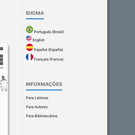
IDIOMA
Português (Brasil)
English
Español (España)
Français (France)
INFORMAÇÕES
Para Leitores
Para Autores
Para Bibliotecários