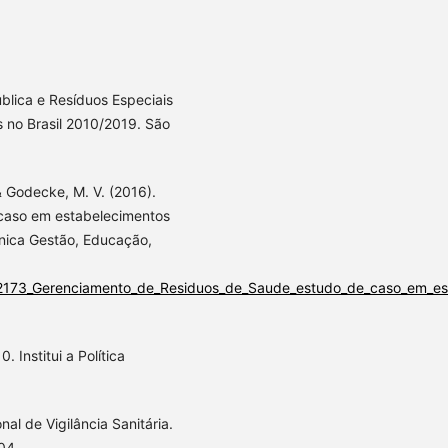
blica e Resíduos Especiais
s no Brasil 2010/2019. São
 & Godecke, M. V. (2016).
caso em estabelecimentos
ônica Gestão, Educação,
52173_Gerenciamento_de_Residuos_de_Saude_estudo_de_caso_em_est
 Institui a Política
nal de Vigilância Sanitária.
04.