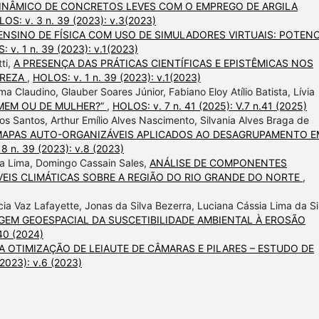
DINÂMICO DE CONCRETOS LEVES COM O EMPREGO DE ARGILA
OS: v. 3 n. 39 (2023): v.3(2023)
ENSINO DE FÍSICA COM USO DE SIMULADORES VIRTUAIS: POTENC
 v. 1 n. 39 (2023): v.1(2023)
ti,
A PRESENÇA DAS PRÁTICAS CIENTÍFICAS E EPISTÊMICAS NOS
UREZA
,
HOLOS: v. 1 n. 39 (2023): v.1(2023)
 Claudino, Glauber Soares Júnior, Fabiano Eloy Atílio Batista, Lívia
OMEM OU DE MULHER?”
,
HOLOS: v. 7 n. 41 (2025): V.7 n.41 (2025)
ros Santos, Arthur Emílio Alves Nascimento, Silvania Alves Braga de
APAS AUTO-ORGANIZÁVEIS APLICADOS AO DESAGRUPAMENTO E
8 n. 39 (2023): v.8 (2023)
la Lima, Domingo Cassain Sales,
ANÁLISE DE COMPONENTES
VEIS CLIMÁTICAS SOBRE A REGIÃO DO RIO GRANDE DO NORTE
,
ia Vaz Lafayette, Jonas da Silva Bezerra, Luciana Cássia Lima da Si
EM GEOESPACIAL DA SUSCETIBILIDADE AMBIENTAL À EROSÃO
40 (2024)
 OTIMIZAÇÃO DE LEIAUTE DE CÂMARAS E PILARES – ESTUDO DE
2023): v.6 (2023)