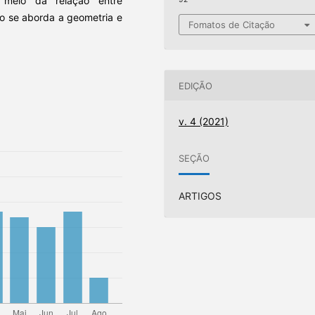
r meio da relação entre
do se aborda a geometria e
Fomatos de Citação
EDIÇÃO
v. 4 (2021)
SEÇÃO
ARTIGOS