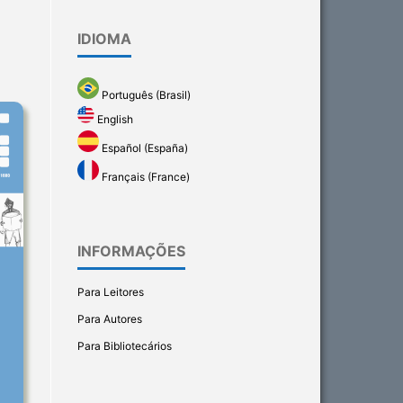
IDIOMA
Português (Brasil)
English
Español (España)
Français (France)
INFORMAÇÕES
Para Leitores
Para Autores
Para Bibliotecários