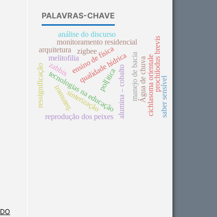
PALAVRAS-CHAVE
análise do discurso
prochilodus brevis
monitoramento residencial
ensino de física
arquitetura
zigbee
qualidade hídrica
manejo de bacia
melitofilia
cichlasoma orientale
Água de chuva
zabbix
ressignificação
alumina – cobalto
pol[itica
tecnologias na educação
saber sensível
iramuteq.
sinterização
reprodução dos peixes
 DO