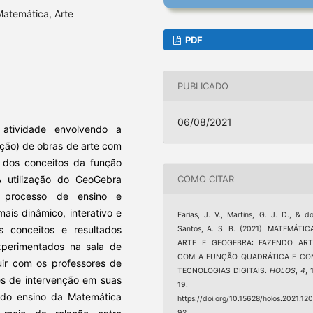
atemática, Arte
PDF
PUBLICADO
06/08/2021
atividade envolvendo a
ução) de obras de arte com
 dos conceitos da função
COMO CITAR
A utilização do GeoGebra
o processo de ensino e
ais dinâmico, interativo e
Farias, J. V., Martins, G. J. D., & d
os conceitos e resultados
Santos, A. S. B. (2021). MATEMÁTIC
ARTE E GEOGEBRA: FAZENDO ART
xperimentados na sala de
COM A FUNÇÃO QUADRÁTICA E CO
uir com os professores de
TECNOLOGIAS DIGITAIS.
HOLOS
,
4
, 
es de intervenção em suas
19.
 do ensino da Matemática
https://doi.org/10.15628/holos.2021.12
92