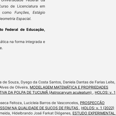
Curso de Licenciatura em
as como
Funções
,
Estágio
Geometria Espacial
.
uto Federal de Educação,
ática na forma integrada e
e.
ra de Souza, Dyego da Costa Santos, Daniela Dantas de Farias Leite,
Alves de Oliveira,
MODELAGEM MATEMÁTICA E PROPRIEDADES
A DA POLPA DE TUCUMÃ (Astrocaryum aculeatum)
,
HOLOS: v. 1
nseca Feitoza, Lucicleia Barros de Vasconcelos,
PROSPECÇÃO
ASSOM NA QUALIDADE DE SUCOS DE FRUTAS
,
HOLOS: v. 1 (2022)
lmeida, Hidelbrando José Farkat Diógenes,
ESTUDO EXPERIMENTAL