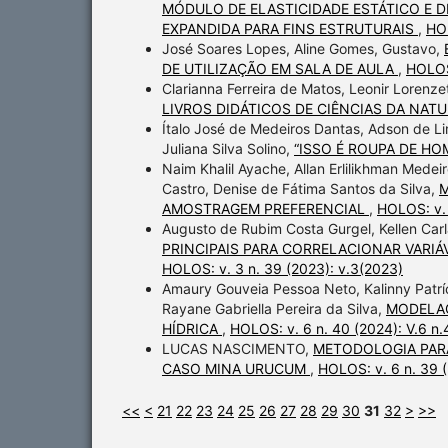
MÓDULO DE ELASTICIDADE ESTÁTICO E 
EXPANDIDA PARA FINS ESTRUTURAIS
,
HOL
José Soares Lopes, Aline Gomes, Gustavo,
DE UTILIZAÇÃO EM SALA DE AULA
,
HOLOS:
Clarianna Ferreira de Matos, Leonir Lorenzet
LIVROS DIDÁTICOS DE CIÊNCIAS DA NAT
Ítalo José de Medeiros Dantas, Adson de Lima
Juliana Silva Solino,
“ISSO É ROUPA DE H
Naim Khalil Ayache, Allan Erlilikhman Medei
Castro, Denise de Fátima Santos da Silva,
M
AMOSTRAGEM PREFERENCIAL
,
HOLOS: v. 
Augusto de Rubim Costa Gurgel, Kellen Car
PRINCIPAIS PARA CORRELACIONAR VARIÁ
HOLOS: v. 3 n. 39 (2023): v.3(2023)
Amaury Gouveia Pessoa Neto, Kalinny Patríc
Rayane Gabriella Pereira da Silva,
MODELAG
HÍDRICA
,
HOLOS: v. 6 n. 40 (2024): V.6 n.
LUCAS NASCIMENTO,
METODOLOGIA PARA
CASO MINA URUCUM
,
HOLOS: v. 6 n. 39 (
<<
<
21
22
23
24
25
26
27
28
29
30
31
32
>
>>