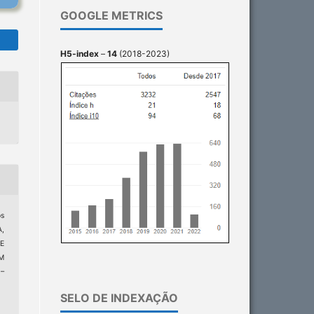
GOOGLE METRICS
H5-index
–
14
(2018-2023)
os
A,
E
M
1–
SELO DE INDEXAÇÃO
0