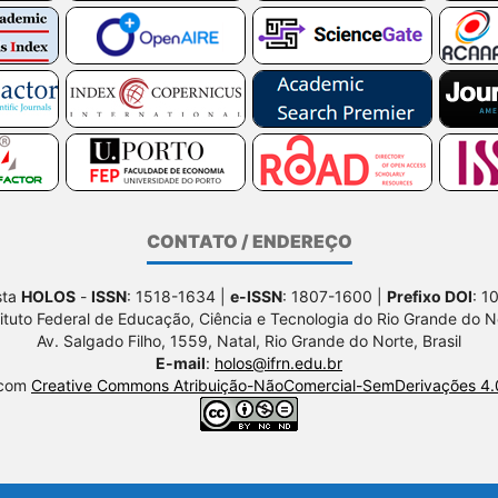
CONTATO / ENDEREÇO
sta
HOLOS
-
ISSN
: 1518-1634 |
e-ISSN
: 1807-1600 |
Prefixo DOI
: 1
tituto Federal de Educação, Ciência e Tecnologia do Rio Grande do N
Av. Salgado Filho, 1559, Natal, Rio Grande do Norte, Brasil
E-mail
:
holos@ifrn.edu.br
 com
Creative Commons Atribuição-NãoComercial-SemDerivações 4.0