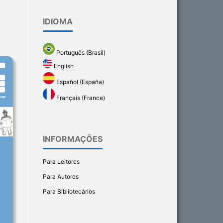
IDIOMA
Português (Brasil)
English
Español (España)
Français (France)
INFORMAÇÕES
Para Leitores
Para Autores
Para Bibliotecários