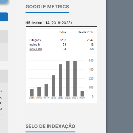
GOOGLE METRICS
H5-index
–
14
(2018-2023)
os
A,
E
M
1–
SELO DE INDEXAÇÃO
0