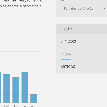
r meio da relação entre
do se aborda a geometria e
Fomatos de Citação
EDIÇÃO
v. 4 (2021)
SEÇÃO
ARTIGOS