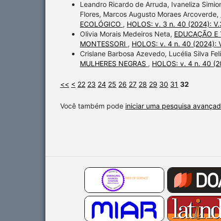
Leandro Ricardo de Arruda, Ivaneliza Simiona
Flores, Marcos Augusto Moraes Arcoverde,
ECOLÓGICO
,
HOLOS: v. 3 n. 40 (2024): V.
Olivia Morais Medeiros Neta,
EDUCAÇÃO E 
MONTESSORI
,
HOLOS: v. 4 n. 40 (2024): 
Crislane Barbosa Azevedo, Lucélia Silva Fel
MULHERES NEGRAS
,
HOLOS: v. 4 n. 40 (2
<<
<
22
23
24
25
26
27
28
29
30
31
32
Você também pode
iniciar uma pesquisa avançad