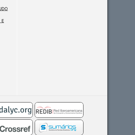
TUDO
 E