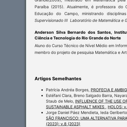
Paraíba (2015). Atualmente, é professora do 
Educação do Campo, ministrando disciplin
Supervisionado III Laboratório de Matemática e 
Anderson Silva Bernardo dos Santos,
Instit
Ciência e Tecnologia do Rio Grande do Norte
Aluno do Curso Técnico de Nível Médio em Inform
membro do projeto de pesquisa Matemática e Art
Artigos Semelhantes
Patrícia Andréa Borges,
PROFECIA E AMBI
Estéfani Clara, Breno Salgado Barra, Nayar
Staub de Melo,
INFLUENCE OF THE USE 
SUSTAINABLE ASPHALT MIXES
,
HOLOS: v.
Jorge Daniel Páez Mendieta, Ieda Geribert
SÃO FRANCISCO: UMA ALTERNATIVA PAR
(2023): v.8 (2023)