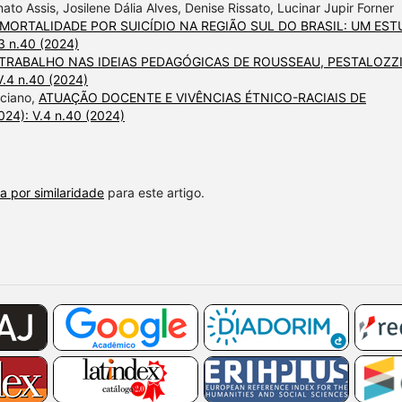
to Assis, Josilene Dália Alves, Denise Rissato, Lucinar Jupir Forner
MORTALIDADE POR SUICÍDIO NA REGIÃO SUL DO BRASIL: UM ES
3 n.40 (2024)
TRABALHO NAS IDEIAS PEDAGÓGICAS DE ROUSSEAU, PESTALOZZI
V.4 n.40 (2024)
iciano,
ATUAÇÃO DOCENTE E VIVÊNCIAS ÉTNICO-RACIAIS DE
024): V.4 n.40 (2024)
a por similaridade
para este artigo.