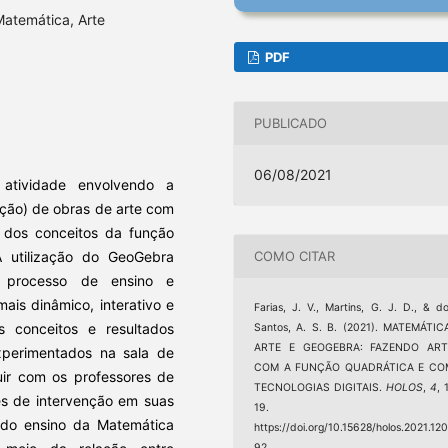
atemática, Arte
PDF
PUBLICADO
06/08/2021
atividade envolvendo a
ução) de obras de arte com
 dos conceitos da função
COMO CITAR
A utilização do GeoGebra
o processo de ensino e
ais dinâmico, interativo e
Farias, J. V., Martins, G. J. D., & d
os conceitos e resultados
Santos, A. S. B. (2021). MATEMÁTIC
ARTE E GEOGEBRA: FAZENDO ART
xperimentados na sala de
COM A FUNÇÃO QUADRÁTICA E CO
uir com os professores de
TECNOLOGIAS DIGITAIS.
HOLOS
,
4
, 
es de intervenção em suas
19.
 do ensino da Matemática
https://doi.org/10.15628/holos.2021.12
92