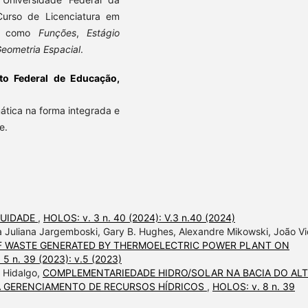
Curso de Licenciatura em
as como
Funções
,
Estágio
Geometria Espacial
.
uto Federal de Educação,
ática na forma integrada e
e.
GUIDADE
,
HOLOS: v. 3 n. 40 (2024): V.3 n.40 (2024)
a Juliana Jargemboski, Gary B. Hughes, Alexandre Mikowski, João Vi
OF WASTE GENERATED BY THERMOELECTRIC POWER PLANT ON
 5 n. 39 (2023): v.5 (2023)
o Hidalgo,
COMPLEMENTARIEDADE HIDRO/SOLAR NA BACIA DO AL
A GERENCIAMENTO DE RECURSOS HÍDRICOS
,
HOLOS: v. 8 n. 39