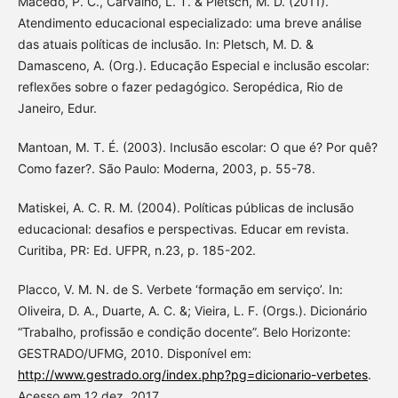
Macedo, P. C., Carvalho, L. T. & Pletsch, M. D. (2011).
Atendimento educacional especializado: uma breve análise
das atuais políticas de inclusão. In: Pletsch, M. D. &
Damasceno, A. (Org.). Educação Especial e inclusão escolar:
reflexões sobre o fazer pedagógico. Seropédica, Rio de
Janeiro, Edur.
Mantoan, M. T. É. (2003). Inclusão escolar: O que é? Por quê?
Como fazer?. São Paulo: Moderna, 2003, p. 55-78.
Matiskei, A. C. R. M. (2004). Políticas públicas de inclusão
educacional: desafios e perspectivas. Educar em revista.
Curitiba, PR: Ed. UFPR, n.23, p. 185-202.
Placco, V. M. N. de S. Verbete ‘formação em serviço’. In:
Oliveira, D. A., Duarte, A. C. &; Vieira, L. F. (Orgs.). Dicionário
“Trabalho, profissão e condição docente”. Belo Horizonte:
GESTRADO/UFMG, 2010. Disponível em:
http://www.gestrado.org/index.php?pg=dicionario-verbetes
.
Acesso em 12 dez. 2017.