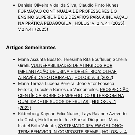
Daniela Oliveira Vidal da Silva, Claudio Pinto Nunes,
FORMAÇÃO CONTINUADA DE PROFESSORES DO
ENSINO SUPERIOR E OS DESAFIOS PARA A INOVAÇÃO
NA PRÁTICA PEDAGÓGICA
,
HOLOS: v. 2 n. 41 (2025):
V.2 n.41 (2025)
Artigos Semelhantes
Maria Assunta Busato, Teresinha Rita Boufleuer, Scheila
Girelli,
VULNERABILIDADES DE ATINGIDOS POR
IMPLANTAÇÃO DE USINA HIDRELÉTRICA: OLHAR
ATRAVÉS DA FOTOGRAFIA
,
HOLOS: v. 6 (2022)
Maria Tereza Lucena Pereira, João Vitor Fonseca
Feitoza, Lucicleia Barros de Vasconcelos,
PROSPECÇÃO
CIENTÍFICA SOBRE O EMPREGO DO ULTRASSOM NA
QUALIDADE DE SUCOS DE FRUTAS
,
HOLOS: v. 1
(2022)
Kildenberg Kaynan Felix Nunes, Lays Raianne Azevedo
da Costa, Hidelbrando José Farkat Diógenes, Maria
Isabel Brito Valente,
SYSTEMATIC REVIEW OF LONG-
TERM BEHAVIOR IN COMPOSITE BEAMS
,
HOLOS: v. 4