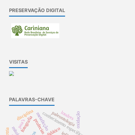
PRESERVAÇÃO DIGITAL
VISITAS
PALAVRAS-CHAVE
disciplina
londres
paleontologia
conhecimento específico
oxidação
metaficção
fotografia
profecias
poa’s