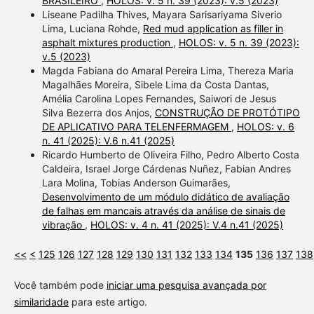
BRASILEIRO
,
HOLOS: v. 5 n. 39 (2023): v.5 (2023)
Liseane Padilha Thives, Mayara Sarisariyama Siverio
Lima, Luciana Rohde,
Red mud application as filler in
asphalt mixtures production
,
HOLOS: v. 5 n. 39 (2023):
v.5 (2023)
Magda Fabiana do Amaral Pereira Lima, Thereza Maria
Magalhães Moreira, Sibele Lima da Costa Dantas,
Amélia Carolina Lopes Fernandes, Saiwori de Jesus
Silva Bezerra dos Anjos,
CONSTRUÇÃO DE PROTÓTIPO
DE APLICATIVO PARA TELENFERMAGEM
,
HOLOS: v. 6
n. 41 (2025): V.6 n.41 (2025)
Ricardo Humberto de Oliveira Filho, Pedro Alberto Costa
Caldeira, Israel Jorge Cárdenas Nuñez, Fabian Andres
Lara Molina, Tobias Anderson Guimarães,
Desenvolvimento de um módulo didático de avaliação
de falhas em mancais através da análise de sinais de
vibração
,
HOLOS: v. 4 n. 41 (2025): V.4 n.41 (2025)
<<
<
125
126
127
128
129
130
131
132
133
134
135
136
137
138
Você também pode
iniciar uma pesquisa avançada por
similaridade
para este artigo.