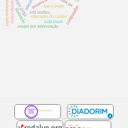
mitologia grega
recurso didático
espectrofotometria
infâncias
oráculos
materialidade
harry potter
computador
ilustração
self studies.
educação do campo
ludicidade
ensino por intervenção