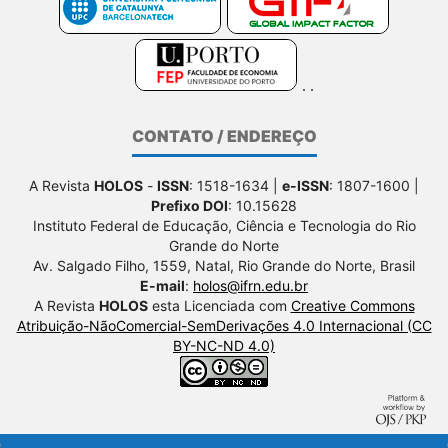
CONTATO / ENDEREÇO
A Revista
HOLOS
-
ISSN
: 1518-1634 |
e-ISSN
: 1807-1600 |
Prefixo DOI
: 10.15628
Instituto Federal de Educação, Ciência e Tecnologia do Rio
Grande do Norte
Av. Salgado Filho, 1559, Natal, Rio Grande do Norte, Brasil
E-mail
:
holos@ifrn.edu.br
A Revista
HOLOS
esta Licenciada com
Creative Commons
Atribuição-NãoComercial-SemDerivações 4.0 Internacional (CC
BY-NC-ND 4.0)