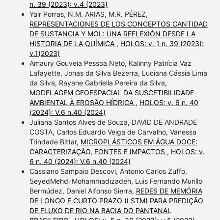
n. 39 (2023): v.4 (2023)
Yair Porras, N.M. ARIAS, M.R. PÉREZ,
REPRESENTACIONES DE LOS CONCEPTOS CANTIDAD
DE SUSTANCIA Y MOL: UNA REFLEXIÓN DESDE LA
HISTORIA DE LA QUÍMICA
,
HOLOS: v. 1 n. 39 (2023):
v.1(2023)
Amaury Gouveia Pessoa Neto, Kalinny Patrícia Vaz
Lafayette, Jonas da Silva Bezerra, Luciana Cássia Lima
da Silva, Rayane Gabriella Pereira da Silva,
MODELAGEM GEOESPACIAL DA SUSCETIBILIDADE
AMBIENTAL À EROSÃO HÍDRICA
,
HOLOS: v. 6 n. 40
(2024): V.6 n.40 (2024)
Juliana Santos Alves de Souza, DAVID DE ANDRADE
COSTA, Carlos Eduardo Veiga de Carvalho, Vanessa
Trindade Bittar,
MICROPLÁSTICOS EM ÁGUA DOCE:
CARACTERIZAÇÃO, FONTES E IMPACTOS
,
HOLOS: v.
6 n. 40 (2024): V.6 n.40 (2024)
Cassiano Sampaio Descovi, Antonio Carlos Zuffo,
SeyedMehdi Mohammadizadeh, Luis Fernando Murillo
Bermúdez, Daniel Alfonso Sierra,
REDES DE MEMÓRIA
DE LONGO E CURTO PRAZO (LSTM) PARA PREDIÇÃO
DE FLUXO DE RIO NA BACIA DO PANTANAL