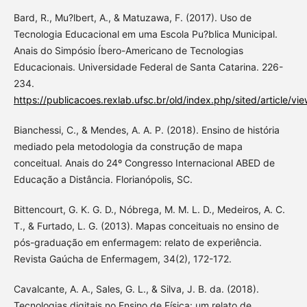
Bard, R., Mu?lbert, A., & Matuzawa, F. (2017). Uso de
Tecnologia Educacional em uma Escola Pu?blica Municipal.
Anais do Simpósio Íbero-Americano de Tecnologias
Educacionais. Universidade Federal de Santa Catarina. 226-
234.
https://publicacoes.rexlab.ufsc.br/old/index.php/sited/article/vi
Bianchessi, C., & Mendes, A. A. P. (2018). Ensino de história
mediado pela metodologia da construção de mapa
conceitual. Anais do 24º Congresso Internacional ABED de
Educação a Distância. Florianópolis, SC.
Bittencourt, G. K. G. D., Nóbrega, M. M. L. D., Medeiros, A. C.
T., & Furtado, L. G. (2013). Mapas conceituais no ensino de
pós-graduação em enfermagem: relato de experiência.
Revista Gaúcha de Enfermagem, 34(2), 172-172.
Cavalcante, A. A., Sales, G. L., & Silva, J. B. da. (2018).
Tecnologias digitais no Ensino de Física: um relato de