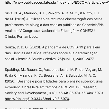
http://www.publicacoes.fatea.br/index.php/ECCOM/article/view
Silva, N. A., Marinho, B. F., Peixoto, A. D. M. G., & Ruffo, T. L.
de M. (2018) A utilização de recursos cinematográficos pelos
professores de biologia das escolas públicas de Cabedelo/PB.
Anais do V Congresso Nacional de Educação – CONEDU.
Olinda, Pernambuco.
Souza, D. D. O. (2020). A pandemia de COVID-19 para além
das Ciências da Saúde: reflexões sobre sua determinação
social. Ciência & Saúde Coletiva, 25(supli.1), 2469-2477.
Spalding, M., Rauen, C., Vasconcellos, L. M. R. de, Vegian, M.
R. da C., Miranda, K. C., Bressane, A., & Salgado, M. A. C.
(2020). Desafios e possibilidades para o ensino superior: uma
experiência brasileira em tempos de COVID-19. Research,
Society and Development , 9 (8), e534985970-e534985970.
https://doi.org/10.33448/rsd-v9i8.5970
.