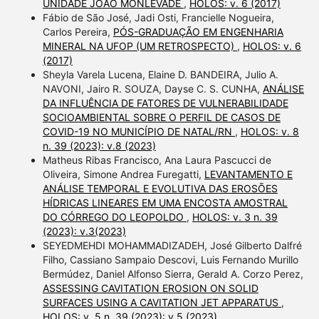
UNIDADE JOÃO MONLEVADE
,
HOLOS: v. 6 (2017)
Fábio de São José, Jadi Osti, Francielle Nogueira,
Carlos Pereira,
PÓS-GRADUAÇÃO EM ENGENHARIA
MINERAL NA UFOP (UM RETROSPECTO)
,
HOLOS: v. 6
(2017)
Sheyla Varela Lucena, Elaine D. BANDEIRA, Julio A.
NAVONI, Jairo R. SOUZA, Dayse C. S. CUNHA,
ANÁLISE
DA INFLUÊNCIA DE FATORES DE VULNERABILIDADE
SOCIOAMBIENTAL SOBRE O PERFIL DE CASOS DE
COVID-19 NO MUNICÍPIO DE NATAL/RN
,
HOLOS: v. 8
n. 39 (2023): v.8 (2023)
Matheus Ribas Francisco, Ana Laura Pascucci de
Oliveira, Simone Andrea Furegatti,
LEVANTAMENTO E
ANÁLISE TEMPORAL E EVOLUTIVA DAS EROSÕES
HÍDRICAS LINEARES EM UMA ENCOSTA AMOSTRAL
DO CÓRREGO DO LEOPOLDO
,
HOLOS: v. 3 n. 39
(2023): v.3(2023)
SEYEDMEHDI MOHAMMADIZADEH, José Gilberto Dalfré
Filho, Cassiano Sampaio Descovi, Luis Fernando Murillo
Bermúdez, Daniel Alfonso Sierra, Gerald A. Corzo Perez,
ASSESSING CAVITATION EROSION ON SOLID
SURFACES USING A CAVITATION JET APPARATUS
,
HOLOS: v. 5 n. 39 (2023): v.5 (2023)