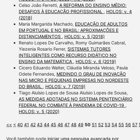
Celso João Ferretti,
A REFORMA DO ENSINO MÉDIO:
DESAFIOS À EDUCAÇÃO PROFISSIONAL
,
HOLOS: v. 4
(2018)
Maria Margarida Machado,
EDUCAÇÃO DE ADULTOS
EM PORTUGAL E NO BRASIL: APROXIMAÇÕES E
DISTANCIAMENTOS
,
HOLOS: v. 5 (2018)
Renato Lopes De Carvalho, Romy Guimarães Cabral,
Yiezenia Rosario Ferrer,
SISTEMAS TUTORES
INTELIGENTES COMO RECURSO DIDÁTICO NO
ENSINO DA MATEMÁTICA
,
HOLOS: v. 6 (2019)
Cicero Eduardo Walter, Cláudia Miranda Veloso, Paula
Odete Fernandes,
MEDINDO O GRAU DE INOVAÇÃO
NAS MICRO E PEQUENAS EMPRESAS NO NORDESTE
DO BRASIL
,
HOLOS: v. 7 (2019)
Tiago Aluísio Lopes de Sousa Aluísio Lopes de Sousa,
AS MEDIDAS ADOTADAS NO SISTEMA PENITENCIÁRIO
FEDERAL NO COMBATE À PANDEMIA DE COVID-19
,
HOLOS: v. 5 (2020)
<<
<
40
41
42
43
44
45
46
47
48
49
50
51
52
53
54
55
56
57
Você também pode
iniciar uma pesquisa avançada por