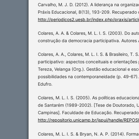
Carvalho, M. J. D. (2012). A liderança na organizaç
Práxis Educacional, 8(13), 193-209. Recuperado 
http://periodicos2.uesb.br/index.php/praxis/artic
Colares, A. A. & Colares, M. L. I. S. (2003). Do aut
construção da democracia participativa. Autores
Colares, A. A., Colares, M. L. I. S. & Brasileiro, T.
participativo: aspectos conceituais e orientações 
Tereza, Velanga (Org.). Gestão educacional e esco
possibilidades na contemporaneidade (p. 49-67).
Edufro.
Colares, M. L. I. S. (2005). As políticas educacion
de Santarém (1989-2002). [Tese de Doutorado, U
Campinas]. Faculdade de Educação. Recuperado
http://repositorio.unicamp.br/jspui/handle/REPO
Colares, M. L. I. S. & Bryan, N. A. P. (2014). For