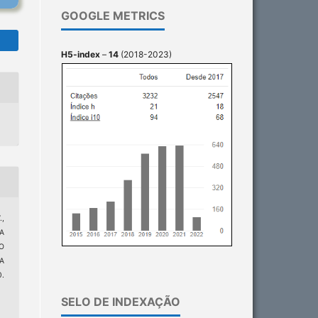
GOOGLE METRICS
H5-index
–
14
(2018-2023)
.,
A
O
A
.
0
SELO DE INDEXAÇÃO