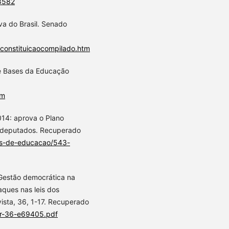
/8582
iva do Brasil. Senado
o/constituicaocompilado.htm
s e Bases da Educação
tm
014: aprova o Plano
 deputados. Recuperado
ais-de-educacao/543-
. Gestão democrática na
ques nas leis dos
ista, 36, 1-17. Recuperado
er-36-e69405.pdf