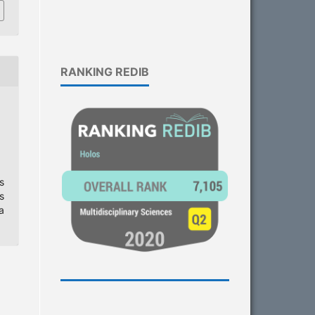
RANKING REDIB
s
s
a