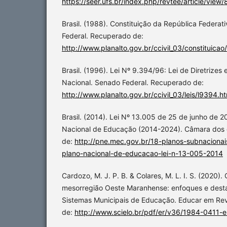
https://seer.ufs.br/index.php/revtee/article/view
Brasil. (1988). Constituição da República Federat
Federal. Recuperado de:
http://www.planalto.gov.br/ccivil_03/constituica
Brasil. (1996). Lei Nº 9.394/96: Lei de Diretrize
Nacional. Senado Federal. Recuperado de:
http://www.planalto.gov.br/ccivil_03/leis/l9394.h
Brasil. (2014). Lei Nº 13.005 de 25 de junho de 2
Nacional de Educação (2014-2024). Câmara dos
de:
http://pne.mec.gov.br/18-planos-subnacion
plano-nacional-de-educacao-lei-n-13-005-2014
Cardozo, M. J. P. B. & Colares, M. L. I. S. (2020)
mesorregião Oeste Maranhense: enfoques e desta
Sistemas Municipais de Educação. Educar em Rev
de:
http://www.scielo.br/pdf/er/v36/1984-0411-