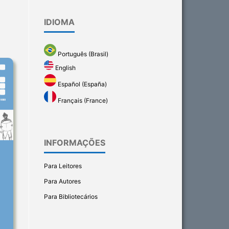
IDIOMA
Português (Brasil)
English
Español (España)
Français (France)
INFORMAÇÕES
Para Leitores
Para Autores
Para Bibliotecários