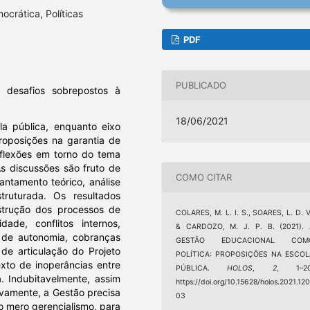
crática, Políticas
PDF
PUBLICADO
 desafios sobrepostos à
18/06/2021
a pública, enquanto eixo
proposições na garantia de
eflexões em torno do tema
s discussões são fruto de
COMO CITAR
ntamento teórico, análise
truturada. Os resultados
strução dos processos de
COLARES, M. L. I. S., SOARES, L. D. V
ade, conflitos internos,
& CARDOZO, M. J. P. B. (2021). 
a de autonomia, cobranças
GESTÃO EDUCACIONAL COM
de articulação do Projeto
POLÍTICA: PROPOSIÇÕES NA ESCOL
xto de inoperâncias entre
PÚBLICA.
HOLOS
,
2
, 1–20
a. Indubitavelmente, assim
https://doi.org/10.15628/holos.2021.12
ovamente, a Gestão precisa
03
o mero gerencialismo, para