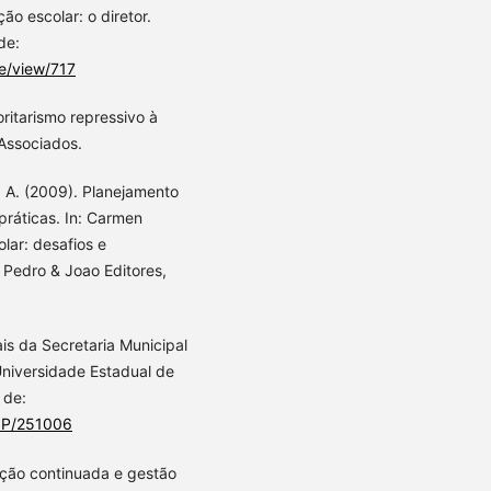
ão escolar: o diretor.
de:
le/view/717
oritarismo repressivo à
 Associados.
 S. A. (2009). Planejamento
práticas. In: Carmen
lar: desafios e
 Pedro & Joao Editores,
ais da Secretaria Municipal
niversidade Estadual de
 de:
SIP/251006
mação continuada e gestão