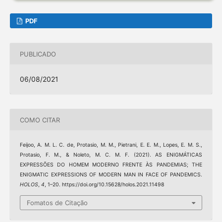
PDF
PUBLICADO
06/08/2021
COMO CITAR
Feijoo, A. M. L. C. de, Protasio, M. M., Pietrani, E. E. M., Lopes, E. M. S.,
Protasio, F. M., & Noleto, M. C. M. F. (2021). AS ENIGMÁTICAS
EXPRESSÕES DO HOMEM MODERNO FRENTE ÀS PANDEMIAS; THE
ENIGMATIC EXPRESSIONS OF MODERN MAN IN FACE OF PANDEMICS.
HOLOS
,
4
, 1–20. https://doi.org/10.15628/holos.2021.11498
Fomatos de Citação