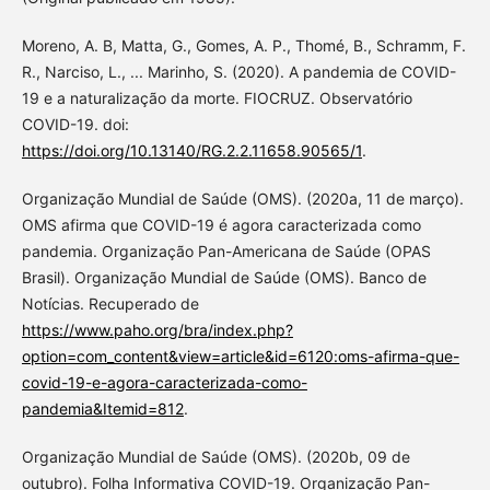
Moreno, A. B, Matta, G., Gomes, A. P., Thomé, B., Schramm, F.
R., Narciso, L., ... Marinho, S. (2020). A pandemia de COVID-
19 e a naturalização da morte. FIOCRUZ. Observatório
COVID-19. doi:
https://doi.org/10.13140/RG.2.2.11658.90565/1
.
Organização Mundial de Saúde (OMS). (2020a, 11 de março).
OMS afirma que COVID-19 é agora caracterizada como
pandemia. Organização Pan-Americana de Saúde (OPAS
Brasil). Organização Mundial de Saúde (OMS). Banco de
Notícias. Recuperado de
https://www.paho.org/bra/index.php?
option=com_content&view=article&id=6120:oms-afirma-que-
covid-19-e-agora-caracterizada-como-
pandemia&Itemid=812
.
Organização Mundial de Saúde (OMS). (2020b, 09 de
outubro). Folha Informativa COVID-19. Organização Pan-