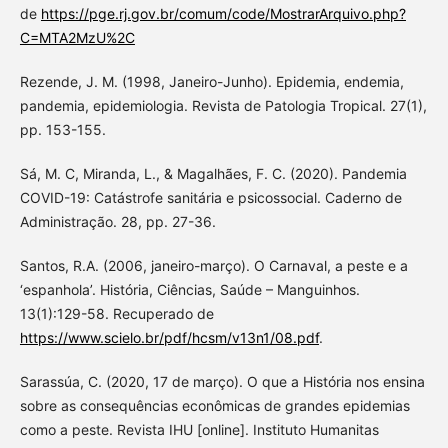
de
https://pge.rj.gov.br/comum/code/MostrarArquivo.php?
C=MTA2MzU%2C
Rezende, J. M. (1998, Janeiro-Junho). Epidemia, endemia,
pandemia, epidemiologia. Revista de Patologia Tropical. 27(1),
pp. 153-155.
Sá, M. C, Miranda, L., & Magalhães, F. C. (2020). Pandemia
COVID-19: Catástrofe sanitária e psicossocial. Caderno de
Administração. 28, pp. 27-36.
Santos, R.A. (2006, janeiro-março). O Carnaval, a peste e a
‘espanhola’. História, Ciências, Saúde – Manguinhos.
13(1):129-58. Recuperado de
https://www.scielo.br/pdf/hcsm/v13n1/08.pdf
.
Sarassúa, C. (2020, 17 de março). O que a História nos ensina
sobre as consequências econômicas de grandes epidemias
como a peste. Revista IHU [online]. Instituto Humanitas