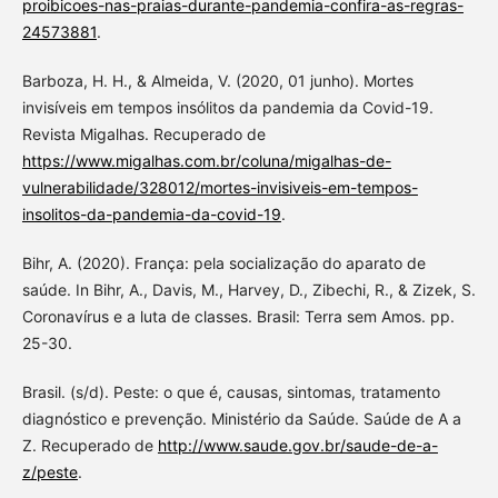
proibicoes-nas-praias-durante-pandemia-confira-as-regras-
24573881
.
Barboza, H. H., & Almeida, V. (2020, 01 junho). Mortes
invisíveis em tempos insólitos da pandemia da Covid-19.
Revista Migalhas. Recuperado de
https://www.migalhas.com.br/coluna/migalhas-de-
vulnerabilidade/328012/mortes-invisiveis-em-tempos-
insolitos-da-pandemia-da-covid-19
.
Bihr, A. (2020). França: pela socialização do aparato de
saúde. In Bihr, A., Davis, M., Harvey, D., Zibechi, R., & Zizek, S.
Coronavírus e a luta de classes. Brasil: Terra sem Amos. pp.
25-30.
Brasil. (s/d). Peste: o que é, causas, sintomas, tratamento
diagnóstico e prevenção. Ministério da Saúde. Saúde de A a
Z. Recuperado de
http://www.saude.gov.br/saude-de-a-
z/peste
.