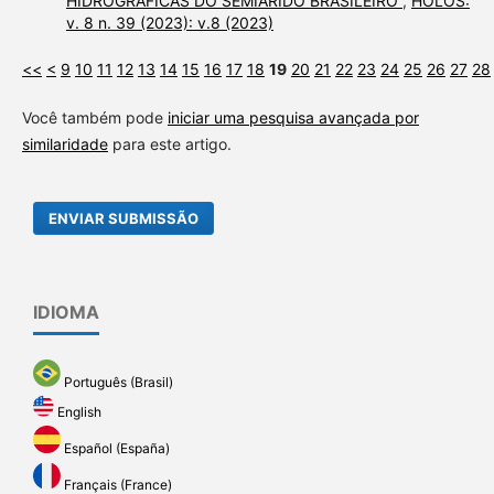
HIDROGRÁFICAS DO SEMIÁRIDO BRASILEIRO
,
HOLOS:
v. 8 n. 39 (2023): v.8 (2023)
<<
<
9
10
11
12
13
14
15
16
17
18
19
20
21
22
23
24
25
26
27
28
Você também pode
iniciar uma pesquisa avançada por
similaridade
para este artigo.
ENVIAR SUBMISSÃO
IDIOMA
Português (Brasil)
English
Español (España)
Français (France)