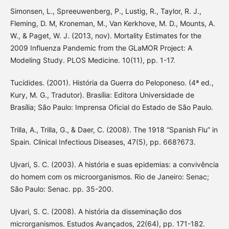
Simonsen, L., Spreeuwenberg, P., Lustig, R., Taylor, R. J.,
Fleming, D. M, Kroneman, M., Van Kerkhove, M. D., Mounts, A.
W., & Paget, W. J. (2013, nov). Mortality Estimates for the
2009 Influenza Pandemic from the GLaMOR Project: A
Modeling Study. PLOS Medicine. 10(11), pp. 1-17.
Tucídides. (2001). História da Guerra do Peloponeso. (4ª ed.,
Kury, M. G., Tradutor). Brasília: Editora Universidade de
Brasília; São Paulo: Imprensa Oficial do Estado de São Paulo.
Trilla, A., Trilla, G., & Daer, C. (2008). The 1918 “Spanish Flu” in
Spain. Clinical Infectious Diseases, 47(5), pp. 668?673.
Ujvari, S. C. (2003). A história e suas epidemias: a convivência
do homem com os microorganismos. Rio de Janeiro: Senac;
São Paulo: Senac. pp. 35-200.
Ujvari, S. C. (2008). A história da disseminação dos
microrganismos. Estudos Avançados, 22(64), pp. 171-182.