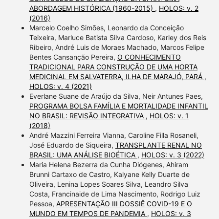
ABORDAGEM HISTÓRICA (1960-2015)
,
HOLOS: v. 2
(2016)
Marcelo Coelho Simões, Leonardo da Conceição
Teixeira, Marluce Batista Silva Cardoso, Karley dos Reis
Ribeiro, André Luis de Moraes Machado, Marcos Felipe
Bentes Cansanção Pereira,
O CONHECIMENTO
TRADICIONAL PARA CONSTRUÇÃO DE UMA HORTA
MEDICINAL EM SALVATERRA, ILHA DE MARAJÓ, PARÁ
,
HOLOS: v. 4 (2021)
Everlane Suane de Araújo da Silva, Neir Antunes Paes,
PROGRAMA BOLSA FAMÍLIA E MORTALIDADE INFANTIL
NO BRASIL: REVISÃO INTEGRATIVA
,
HOLOS: v. 1
(2018)
André Mazzini Ferreira Vianna, Caroline Filla Rosaneli,
José Eduardo de Siqueira,
TRANSPLANTE RENAL NO
BRASIL: UMA ANÁLISE BIOÉTICA
,
HOLOS: v. 3 (2022)
Maria Helena Bezerra da Cunha Diógenes, Ahiram
Brunni Cartaxo de Castro, Kalyane Kelly Duarte de
Oliveira, Lenina Lopes Soares Silva, Leandro Silva
Costa, Francinaide de Lima Nascimento, Rodrigo Luiz
Pessoa,
APRESENTAÇÃO III DOSSIÊ COVID-19 E O
MUNDO EM TEMPOS DE PANDEMIA
,
HOLOS: v. 3