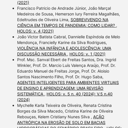
(2021)
Francisco Patricio de Andrade Júnior, João Marçal
Medeiros de Sousa, Hemerson Iury Ferreira Magalhães,
Edeltrudes de Oliveira Lima,
SOBREVIVENDO NA
CIÊNCIA EM TEMPOS DE PANDEMIA: COMO LIDAR?
,
HOLOS: v. 4 (2021)
João Victor Batista Cabral, Dannielle Espíndola de Melo
Mendonça, Francielly Karine da Silva Rodrigues,
VIOLÊNCIA NA INFÂNCIA E ADOLESCÊNCIA: UMA
DISCUSSÃO NECESSÁRIA
,
HOLOS: v. 1 (2021)
Prof. Msc. Sanval Ebert de Freitas Santos, Dra. Ingrid
Winkler, Prof. Dr. Marcio Luís Valença Araújo, Prof. Dr.
Eduardo Manuel de Freitas Jorge, Prof. Dr. Aloisio
Santos Nascimento Filho, Prof. Dr. Hugo Saba,
AGENTES INTELIGENTES PARA AMBIENTES VIRTUAIS
DE ENSINO E APRENDIZAGEM: UMA REVISÃO
SISTEMÁTICA
,
HOLOS: v. 5 n. 40 (2024): V.5 n.40
(2024)
Mychelle Karla Teixeira de Oliveira, Renata Cristina
Borges da Silva Macedo, Cristina Karine de Oliveira
Rebouças, Kelem Cristiany Nunes Silva ,
AÇÃO
ANTRÓPICA NA EROSÃO DE SOLO EM BACIAS