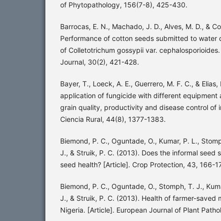
of Phytopathology, 156(7-8), 425-430.
Barrocas, E. N., Machado, J. D., Alves, M. D., & Co
Performance of cotton seeds submitted to water 
of Colletotrichum gossypii var. cephalosporioides. 
Journal, 30(2), 421-428.
Bayer, T., Loeck, A. E., Guerrero, M. F. C., & Elias,
application of fungicide with different equipment
grain quality, productivity and disease control of ir
Ciencia Rural, 44(8), 1377-1383.
Biemond, P. C., Oguntade, O., Kumar, P. L., Stomp
J., & Struik, P. C. (2013). Does the informal see
seed health? [Article]. Crop Protection, 43, 166-1
Biemond, P. C., Oguntade, O., Stomph, T. J., Kuma
J., & Struik, P. C. (2013). Health of farmer-saved
Nigeria. [Article]. European Journal of Plant Path