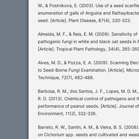
W., & Postnikova, E. (2003). Use of a seed scarifi
enumeration of galls of Anguina and Rathayibacte
seed. [Article]. Plant Disease, 87(4), 320-323.
Almeida, M. F., & Reis, E. M. (2009). Sensitivity o
pathogenic fungi in white and black oat seeds in 
[Article]. Tropical Plant Pathology, 34(4), 265-26
Alves, M. D., & Pozza, E. A. (2009). Scanning Ele
to Seed-Borne Fungi Examination. [Article]. Micr
Technique, 72(7), 482-488.
Barbosa, R. M., dos Santos, J. F., Lopes, M. D. M., 
R. D. (2013). Chemical control of pathogens and t
performance of peanut seeds. [Article]. Journal o
Environment, 11(2), 322-326.
Barreto, R. W., Santin, A. M., & Vieira, B. S. (2008).
on Cichorium spp. seeds and cultivated and weedy 