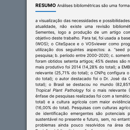
RESUMO
Análises bibliométricas são uma forma
a visualização das necessidades e possibilidades
atualidade, não existe uma revisão bibliomé
Sementes, logo a produção de um artigo com
objetivo deste trabalho. Para tal, foi usada a ba
(WOS); o CiteSpace e o VOSviewer como progr
utilização dos seguintes aspectos: a. “seed 
pesquisa; b. período entre 2000-2020; c. soment
foram obtidos setenta artigos; 45% destes são n
mais produtivo foi 2014 (14,28% do total); a EMB
relevante (25,71% do total); o CNPq configura 
do total); o autor destacado foi o Dr. José d
total); o Brasil se destacou no mundo (82,85
Tropical Plant Pathology
foi o mais relevante (
ênfase de pesquisas realizadas foi com a temát
total) e a cultura agrícola com maior evidênci
(16,00% do total). Pesquisas com culturas agríc
de identificação emergentes são potenciais 
sustentável no presente e futuro, sem, no entant
problemas ainda pouco resolvidos na área de