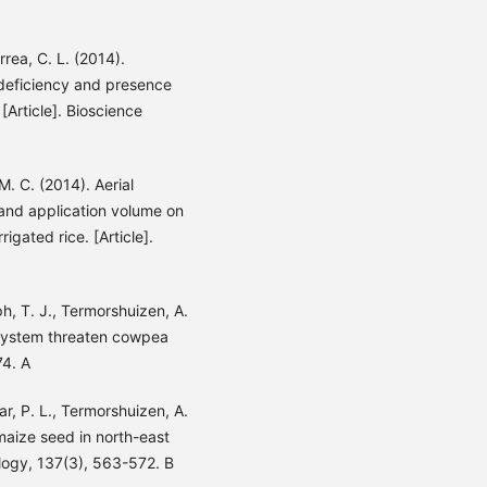
rrea, C. L. (2014).
deficiency and presence
[Article]. Bioscience
 M. C. (2014). Aerial
 and application volume on
rigated rice. [Article].
h, T. J., Termorshuizen, A.
d system threaten cowpea
74. A
r, P. L., Termorshuizen, A.
 maize seed in north-east
ology, 137(3), 563-572. B