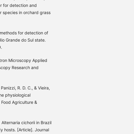
er for detection and
r species in orchard grass
f methods for detection of
Rio Grande do Sul state.
9.
ctron Microscopy Applied
oscopy Research and
Panizzi, R. D. C., & Vieira,
he physiological
f Food Agriculture &
 Alternaria cichorii in Brazil
hosts. [Article]. Journal