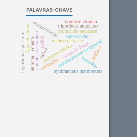
PALAVRAS-CHAVE
conforto térmico
ressignificação
triportheus angulatus
Água de chuva
crenicichla menezesi
compósito cerâmico
hypostomus pusarum
sinterização
zabbix
alumina – cobalto
manejo de bacia
monitoramento residencial
ensino de física
qualidade hídrica
pol[itica
zigbee
iramuteq.
melitofilia
synbranchus marmoratus