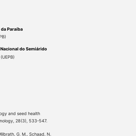
 da Paraíba
PB)
 Nacional do Semiárido
a (UEPB)
logy and seed health
hnology, 28(3), 533-547.
Milbrath, G. M., Schaad, N.