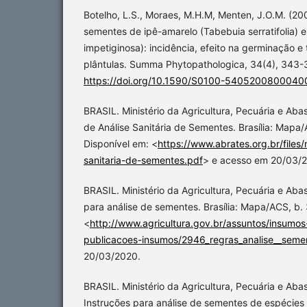
Botelho, L.S., Moraes, M.H.M, Menten, J.O.M. (2
sementes de ipê-amarelo (Tabebuia serratifolia) 
impetiginosa): incidência, efeito na germinação e
plântulas. Summa Phytopathologica, 34(4), 343-
https://doi.org/10.1590/S0100-540520080004
BRASIL. Ministério da Agricultura, Pecuária e Ab
de Análise Sanitária de Sementes. Brasília: Mapa
Disponível em: <
https://www.abrates.org.br/files
sanitaria-de-sementes.pdf
> e acesso em 20/03/
BRASIL. Ministério da Agricultura, Pecuária e Ab
para análise de sementes. Brasília: Mapa/ACS, b.
<
http://www.agricultura.gov.br/assuntos/insumos
publicacoes-insumos/2946_regras_analise__seme
20/03/2020.
BRASIL. Ministério da Agricultura, Pecuária e Aba
Instruções para análise de sementes de espécies fl