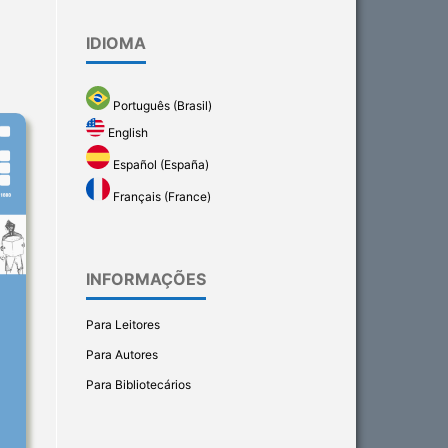
IDIOMA
Português (Brasil)
English
Español (España)
Français (France)
INFORMAÇÕES
Para Leitores
Para Autores
Para Bibliotecários