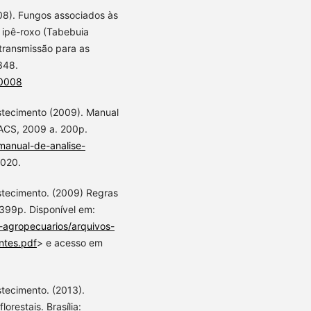
008). Fungos associados às
e ipê-roxo (Tabebuia
 transmissão para as
348.
00008
astecimento (2009). Manual
/ACS, 2009 a. 200p.
/manual-de-analise-
2020.
astecimento. (2009) Regras
 399p. Disponível em:
-agropecuarios/arquivos-
ntes.pdf
> e acesso em
stecimento. (2013).
orestais. Brasília: