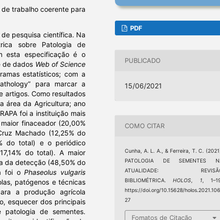
 de trabalho coerente para
PDF
 de pesquisa científica. Na
trica sobre Patologia de
 esta especificação é o
PUBLICADO
se de dados
Web of Science
amas estatísticos; com a
pathology” para marcar a
15/06/2021
e artigos. Como resultados
a área da Agricultura; ano
RAPA foi a instituição mais
o maior finaceador (20,00%
COMO CITAR
a Cruz Machado (12,25% do
% do total) e o periódico
Cunha, A. L. A., & Ferreira, T. C. (2021
17,14% do total). A maior
PATOLOGIA DE SEMENTES N
ica da detecção (48,50% do
ATUALIDADE: REVISÃ
a foi o
Phaseolus vulgaris
BIBLIOMÉTRICA.
HOLOS
,
1
, 1–19
olas, patógenos e técnicas
https://doi.org/10.15628/holos.2021.10
para a produção agrícola
27
o, esquecer dos principais
 patologia de sementes.
Fomatos de Citação