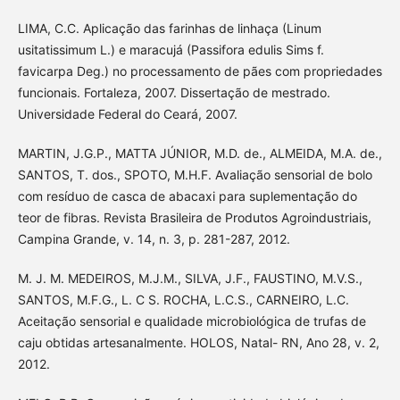
LIMA, C.C. Aplicação das farinhas de linhaça (Linum
usitatissimum L.) e maracujá (Passifora edulis Sims f.
favicarpa Deg.) no processamento de pães com propriedades
funcionais. Fortaleza, 2007. Dissertação de mestrado.
Universidade Federal do Ceará, 2007.
MARTIN, J.G.P., MATTA JÚNIOR, M.D. de., ALMEIDA, M.A. de.,
SANTOS, T. dos., SPOTO, M.H.F. Avaliação sensorial de bolo
com resíduo de casca de abacaxi para suplementação do
teor de fibras. Revista Brasileira de Produtos Agroindustriais,
Campina Grande, v. 14, n. 3, p. 281-287, 2012.
M. J. M. MEDEIROS, M.J.M., SILVA, J.F., FAUSTINO, M.V.S.,
SANTOS, M.F.G., L. C S. ROCHA, L.C.S., CARNEIRO, L.C.
Aceitação sensorial e qualidade microbiológica de trufas de
caju obtidas artesanalmente. HOLOS, Natal- RN, Ano 28, v. 2,
2012.