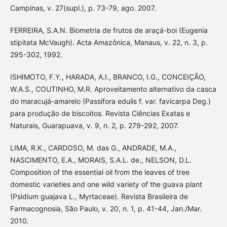
Campinas, v. 27(supl.), p. 73-79, ago. 2007.
FERREIRA, S.A.N. Biometria de frutos de araçá-boi (Eugenia
stipitata McVaugh). Acta Amazônica, Manaus, v. 22, n. 3, p.
295-302, 1992.
ISHIMOTO, F.Y., HARADA, A.I., BRANCO, I.G., CONCEIÇÃO,
W.A.S., COUTINHO, M.R. Aproveitamento alternativo da casca
do maracujá-amarelo (Passifora edulis f. var. favicarpa Deg.)
para produção de biscoitos. Revista Ciências Exatas e
Naturais, Guarapuava, v. 9, n. 2, p. 279-292, 2007.
LIMA, R.K., CARDOSO, M. das G., ANDRADE, M.A.,
NASCIMENTO, E.A., MORAIS, S.A.L. de., NELSON, D.L.
Composition of the essential oil from the leaves of tree
domestic varieties and one wild variety of the guava plant
(Psidium guajava L., Myrtaceae). Revista Brasileira de
Farmacognosia, São Paulo, v. 20, n. 1, p. 41-44, Jan./Mar.
2010.