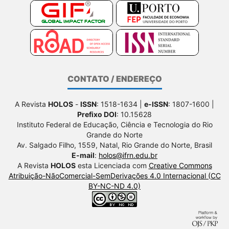
CONTATO / ENDEREÇO
A Revista
HOLOS
-
ISSN
: 1518-1634 |
e-ISSN
: 1807-1600 |
Prefixo DOI
: 10.15628
Instituto Federal de Educação, Ciência e Tecnologia do Rio
Grande do Norte
Av. Salgado Filho, 1559, Natal, Rio Grande do Norte, Brasil
E-mail
:
holos@ifrn.edu.br
A Revista
HOLOS
esta Licenciada com
Creative Commons
Atribuição-NãoComercial-SemDerivações 4.0 Internacional (CC
BY-NC-ND 4.0)