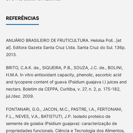
REFERÊNCIAS
ANUÁRIO BRASILEIRO DE FRUTICULTURA. Heloísa Poll...[et
al]. Editora Gazeta Santa Cruz Ltda. Santa Cruz do Sul. 136p.
2013.
BRITO, C.A.K. de., SIQUEIRA, P.B., SOUZA, J.C. de., BOLINI,
H.M.A. In vitro antioxidant capacity, phenolic, ascorbic acid
and lycopene content of guava (Psidium guajava l.) juices and
nectars. Boletim da CEPPA, Curitiba, v. 27, n. 2, p. 175-182,
jul./dez. 2009.
FONTANARI, G.G., JACON, M.C., PASTRE, I.A., FERTONANI,
F.L., NEVES, V.A., BATISTUTI, J.P. Isolado proteico de
semente de goiaba (Psidium guajava): caracterização de
propriedades funcionais. Ciência e Tecnologia dos Alimentos,