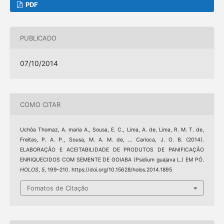
PDF
PUBLICADO
07/10/2014
COMO CITAR
Uchôa Thomaz, A. maria A., Sousa, E. C., Lima, A. de, Lima, R. M. T. de,
Freitas, P. A. P., Sousa, M. A. M. de, … Carioca, J. O. B. (2014).
ELABORAÇÃO E ACEITABILIDADE DE PRODUTOS DE PANIFICAÇÃO
ENRIQUECIDOS COM SEMENTE DE GOIABA (Psidium guajava L.) EM PÓ.
HOLOS
,
5
, 199–210. https://doi.org/10.15628/holos.2014.1895
Fomatos de Citação