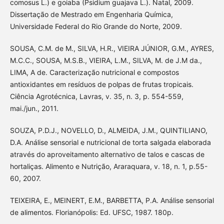
comosus L.) e goiaba (Psidium guajava L.). Natal, 2009.
Dissertação de Mestrado em Engenharia Química,
Universidade Federal do Rio Grande do Norte, 2009.
SOUSA, C.M. de M., SILVA, H.R., VIEIRA JÚNIOR, G.M., AYRES,
M.C.C., SOUSA, M.S.B., VIEIRA, L.M., SILVA, M. de J.M da.,
LIMA, A de. Caracterização nutricional e compostos
antioxidantes em resíduos de polpas de frutas tropicais.
Ciência Agrotécnica, Lavras, v. 35, n. 3, p. 554-559,
mai./jun., 2011.
SOUZA, P.D.J., NOVELLO, D., ALMEIDA, J.M., QUINTILIANO,
D.A. Análise sensorial e nutricional de torta salgada elaborada
através do aproveitamento alternativo de talos e cascas de
hortaliças. Alimento e Nutrição, Araraquara, v. 18, n. 1, p.55-
60, 2007.
TEIXEIRA, E., MEINERT, E.M., BARBETTA, P.A. Análise sensorial
de alimentos. Florianópolis: Ed. UFSC, 1987. 180p.