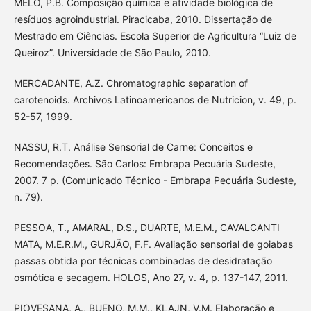
MELO, P.B. Composição química e atividade biológica de
resíduos agroindustrial. Piracicaba, 2010. Dissertação de
Mestrado em Ciências. Escola Superior de Agricultura “Luiz de
Queiroz”. Universidade de São Paulo, 2010.
MERCADANTE, A.Z. Chromatographic separation of
carotenoids. Archivos Latinoamericanos de Nutricion, v. 49, p.
52-57, 1999.
NASSU, R.T. Análise Sensorial de Carne: Conceitos e
Recomendações. São Carlos: Embrapa Pecuária Sudeste,
2007. 7 p. (Comunicado Técnico - Embrapa Pecuária Sudeste,
n. 79).
PESSOA, T., AMARAL, D.S., DUARTE, M.E.M., CAVALCANTI
MATA, M.E.R.M., GURJÃO, F.F. Avaliação sensorial de goiabas
passas obtida por técnicas combinadas de desidratação
osmótica e secagem. HOLOS, Ano 27, v. 4, p. 137-147, 2011.
PIOVESANA, A., BUENO, M.M., KLAJN, V.M. Elaboração e