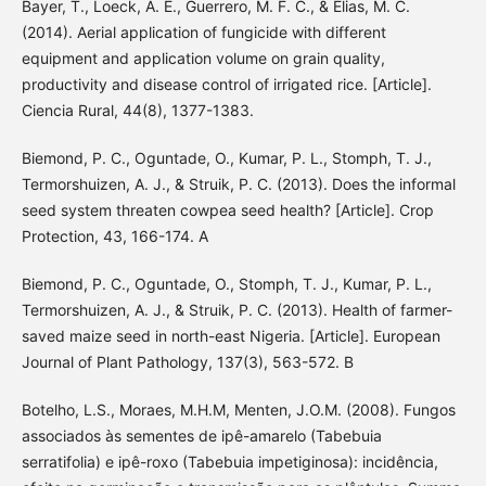
Bayer, T., Loeck, A. E., Guerrero, M. F. C., & Elias, M. C.
(2014). Aerial application of fungicide with different
equipment and application volume on grain quality,
productivity and disease control of irrigated rice. [Article].
Ciencia Rural, 44(8), 1377-1383.
Biemond, P. C., Oguntade, O., Kumar, P. L., Stomph, T. J.,
Termorshuizen, A. J., & Struik, P. C. (2013). Does the informal
seed system threaten cowpea seed health? [Article]. Crop
Protection, 43, 166-174. A
Biemond, P. C., Oguntade, O., Stomph, T. J., Kumar, P. L.,
Termorshuizen, A. J., & Struik, P. C. (2013). Health of farmer-
saved maize seed in north-east Nigeria. [Article]. European
Journal of Plant Pathology, 137(3), 563-572. B
Botelho, L.S., Moraes, M.H.M, Menten, J.O.M. (2008). Fungos
associados às sementes de ipê-amarelo (Tabebuia
serratifolia) e ipê-roxo (Tabebuia impetiginosa): incidência,