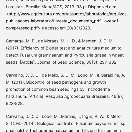
florestais. Brasília: Mapa/ACS, 2013. 98 p. Disponível em:
<
http://www.agricultura.gov.br/assuntos/laboratorios/arquivos-
publicacoes-laboratorio/florestal_documento_pdf-ilovepdf-
compressed.pdf
> e acesso em 20/03/2020.
Camargo, M. P., de Moraes, M. H. D., & Menten, J. O. M.
(2017). Efficiency of Blotter test and agar culture medium to
detect Fusarium graminearum and Pyricularia grisea in wheat
seeds. [Article]. Journal of Seed Science, 39(3), 297-302.
Carvalho, D. D. C., de Mello, S. C. M., Lobo, M., & Geraldine, A.
M. (2011). Biocontrol of seed pathogens and growth
promotion of common bean seedlings by Trichoderma
harzianum. [Article]. Pesquisa Agropecuaria Brasileira, 46(8),
822-828.
Carvalho, D. D. C., Lobo, M., Martins, I., Inglis, P. W., & Mello,
S. C. M. (2014). Biological control of Fusarium oxysporum f. sp
phaseoli by Trichoderma harzianum and its use for common