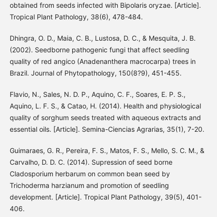
obtained from seeds infected with Bipolaris oryzae. [Article].
Tropical Plant Pathology, 38(6), 478-484.
Dhingra, O. D., Maia, C. B., Lustosa, D. C., & Mesquita, J. B.
(2002). Seedborne pathogenic fungi that affect seedling
quality of red angico (Anadenanthera macrocarpa) trees in
Brazil. Journal of Phytopathology, 150(8?9), 451-455.
Flavio, N., Sales, N. D. P., Aquino, C. F., Soares, E. P. S.,
Aquino, L. F. S., & Catao, H. (2014). Health and physiological
quality of sorghum seeds treated with aqueous extracts and
essential oils. [Article]. Semina-Ciencias Agrarias, 35(1), 7-20.
Guimaraes, G. R., Pereira, F. S., Matos, F. S., Mello, S. C. M., &
Carvalho, D. D. C. (2014). Supression of seed borne
Cladosporium herbarum on common bean seed by
Trichoderma harzianum and promotion of seedling
development. [Article]. Tropical Plant Pathology, 39(5), 401-
406.