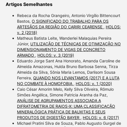
Artigos Semelhantes
Rebeca da Rocha Grangeiro, Antonio Virgílio Bittencourt
Bastos,
O SIGNIFICADO DO TRABALHO PARA OS
ARTESÃOS DA REGIÃO DO CARIRI CEARENSE
,
HOLOS:
v. 2 (2018)
Matheus Batista Leite, Wanderlei Malaquias Pereira
Júnior,
UTILIZAÇÃO DE TÉCNICAS DE OTIMIZAÇÃO NO
DIMENSIONAMENTO DE VIGAS DE CONCRETO
ARMADO
,
HOLOS: v. 3 (2019)
Eduardo Jorge Sant Ana Honorato, Amanda Caroline de
Almeida Amazonas, Hulda Bruno Barbosa Senna, Tirza
Almeida da Silva, Sônia Maria Lemos, Darlisom Sousa
Ferreira,
QUANDO NOS LEVANTAMOS (2017) E A LUTA
NO COMBATE À HOMOFOBIA
,
HOLOS: v. 1 (2020)
Caio César Amorim Melo, Kelly Silva Oliveira, Rômulo
Simões Angélica, Simone Patricia Aranha da Paz,
ANÁLISE DE AGRUPAMENTOS ASSOCIADA A
DIFRATOMETRIA DE RAIOS-X: UMA CLASSIFICAÇÃO
MINERALÓGICA PRÁTICA DE BAUXITAS E SEUS
PRODUTOS DE DIGESTÃO BAYER
,
HOLOS: v. 6 (2017)
Michael Pratini Silva de Souza, Pablo Augusto Gurgel de