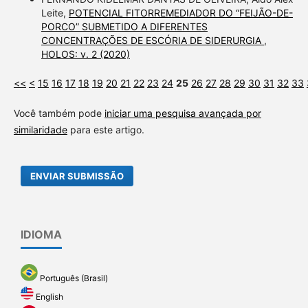
Leite,
POTENCIAL FITORREMEDIADOR DO “FEIJÃO-DE-
PORCO” SUBMETIDO A DIFERENTES
CONCENTRAÇÕES DE ESCÓRIA DE SIDERURGIA
,
HOLOS: v. 2 (2020)
<<
<
15
16
17
18
19
20
21
22
23
24
25
26
27
28
29
30
31
32
33
Você também pode
iniciar uma pesquisa avançada por
similaridade
para este artigo.
ENVIAR SUBMISSÃO
IDIOMA
Português (Brasil)
English