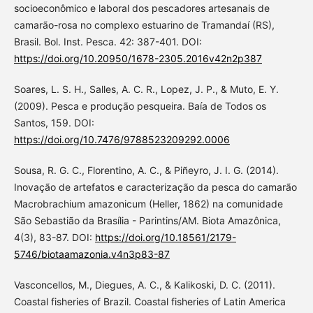
socioeconômico e laboral dos pescadores artesanais de
camarão-rosa no complexo estuarino de Tramandaí (RS),
Brasil. Bol. Inst. Pesca. 42: 387-401. DOI:
https://doi.org/10.20950/1678-2305.2016v42n2p387
Soares, L. S. H., Salles, A. C. R., Lopez, J. P., & Muto, E. Y.
(2009). Pesca e produção pesqueira. Baía de Todos os
Santos, 159. DOI:
https://doi.org/10.7476/9788523209292.0006
Sousa, R. G. C., Florentino, A. C., & Piñeyro, J. I. G. (2014).
Inovação de artefatos e caracterização da pesca do camarão
Macrobrachium amazonicum (Heller, 1862) na comunidade
São Sebastião da Brasília - Parintins/AM. Biota Amazônica,
4(3), 83-87. DOI:
https://doi.org/10.18561/2179-
5746/biotaamazonia.v4n3p83-87
Vasconcellos, M., Diegues, A. C., & Kalikoski, D. C. (2011).
Coastal fisheries of Brazil. Coastal fisheries of Latin America