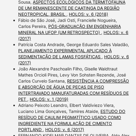
Sousa,
ASPECTOS ECOLÓGICOS DA TERMITOFAUNA
DE UM REMANESCENTE DE CAATINGA DA REGIÃO
NEOTROPICAL, BRASIL
,
HOLOS: v. 6 (2018)
Fábio de São José, Jadi Osti, Francielle Nogueira,
Carlos Pereira,
PÓS-GRADUAÇÃO EM ENGENHARIA
MINERAL NA UFOP (UM RETROSPECTO)
,
HOLOS: v. 6
(2017)
Patrícia Costa Andrade, George Eduardo Sales Valadão,
PLANEJAMENTO EXPERIMENTAL APLICADO À
SEDIMENTAÇÃO DE LAMAS FOSFÁTICAS
,
HOLOS: v. 6
(2017)
João Alexandre Paschoalin Filho, Giselle Waldtraut
Mathes Orcioli Pires, Levy Von Sohsten Rezende, José
Carlos Curvelo Santana,
RESISTÊNCIA A COMPRESSÃO
E ABSORÇÃO DE ÁGUA DE PEÇAS DE PISO
INTERTRAVADO MANUFATURADAS COM RESÍDUOS DE
PET
,
HOLOS: v. 1 (2019)
Adriano Peixoto Leandro, Elbert Valdiviezo Viera,
Luciano Lima Gonçalves, Tamires Ataide,
ESTUDO DO
RESÍDUO DE CAULIM PEGMATÍTICO USADO COMO
INGREDIENTE NA FORMULAÇÃO DE CIMENTO
PORTLAND
,
HOLOS: v. 6 (2017)
FERNANDO KIDELMAR DANTAS DE OLIVEIRA, Aldo Alex