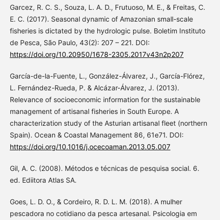
Garcez, R. C. S., Souza, L. A. D., Frutuoso, M. E., & Freitas, C.
E. C. (2017). Seasonal dynamic of Amazonian small-scale
fisheries is dictated by the hydrologic pulse. Boletim Instituto
de Pesca, São Paulo, 43(2): 207 – 221. DOI:
https://doi.org/10.20950/1678-2305.2017v43n2p207
García-de-la-Fuente, L., González-Álvarez, J., García-Flórez,
L. Fernández-Rueda, P. & Alcázar-Álvarez, J. (2013).
Relevance of socioeconomic information for the sustainable
management of artisanal fisheries in South Europe. A
characterization study of the Asturian artisanal fleet (northern
Spain). Ocean & Coastal Management 86, 61e71. DOI:
https://doi.org/10.1016/j.ocecoaman.2013.05.007
Gil, A. C. (2008). Métodos e técnicas de pesquisa social. 6.
ed. Ediitora Atlas SA.
Goes, L. D. O., & Cordeiro, R. D. L. M. (2018). A mulher
pescadora no cotidiano da pesca artesanal. Psicologia em