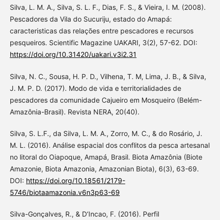
Silva, L. M. A., Silva, S. L. F., Dias, F. S., & Vieira, I. M. (2008).
Pescadores da Vila do Sucuriju, estado do Amapá:
caracteristicas das relações entre pescadores e recursos
pesqueiros. Scientific Magazine UAKARI, 3(2), 57-62. DOI:
https://doi.org/10.31420/uakari.v3i2.31
Silva, N. C., Sousa, H. P. D., Vilhena, T. M, Lima, J. B., & Silva,
J. M. P. D. (2017). Modo de vida e territorialidades de
pescadores da comunidade Cajueiro em Mosqueiro (Belém-
Amazônia-Brasil). Revista NERA, 20(40).
Silva, S. L.F., da Silva, L. M. A., Zorro, M. C., & do Rosário, J.
M. L. (2016). Análise espacial dos conflitos da pesca artesanal
no litoral do Oiapoque, Amapá, Brasil. Biota Amazônia (Biote
Amazonie, Biota Amazonia, Amazonian Biota), 6(3), 63-69.
DOI:
https://doi.org/10.18561/2179-
5746/biotaamazonia.v6n3p63-69
Silva-Gonçalves, R., & D‘Incao, F. (2016). Perfil