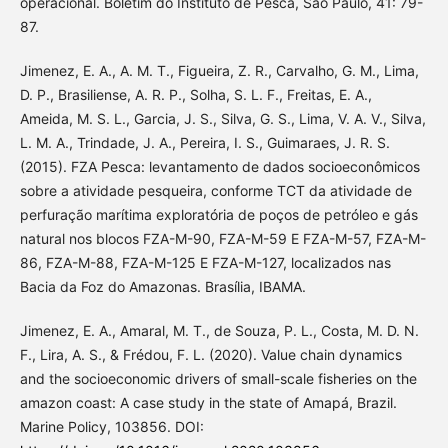
operacional. Boletim do Instituto de Pesca, São Paulo, 41: 79-
87.
Jimenez, E. A., A. M. T., Figueira, Z. R., Carvalho, G. M., Lima,
D. P., Brasiliense, A. R. P., Solha, S. L. F., Freitas, E. A.,
Ameida, M. S. L., Garcia, J. S., Silva, G. S., Lima, V. A. V., Silva,
L. M. A., Trindade, J. A., Pereira, I. S., Guimaraes, J. R. S.
(2015). FZA Pesca: levantamento de dados socioeconômicos
sobre a atividade pesqueira, conforme TCT da atividade de
perfuração marítima exploratória de poços de petróleo e gás
natural nos blocos FZA-M-90, FZA-M-59 E FZA-M-57, FZA-M-
86, FZA-M-88, FZA-M-125 E FZA-M-127, localizados nas
Bacia da Foz do Amazonas. Brasília, IBAMA.
Jimenez, E. A., Amaral, M. T., de Souza, P. L., Costa, M. D. N.
F., Lira, A. S., & Frédou, F. L. (2020). Value chain dynamics
and the socioeconomic drivers of small-scale fisheries on the
amazon coast: A case study in the state of Amapá, Brazil.
Marine Policy, 103856. DOI: