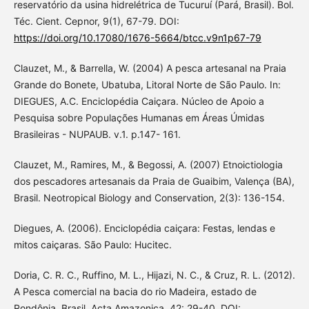
reservatório da usina hidrelétrica de Tucuruí (Pará, Brasil). Bol.
Téc. Cient. Cepnor, 9(1), 67-79. DOI:
https://doi.org/10.17080/1676-5664/btcc.v9n1p67-79
Clauzet, M., & Barrella, W. (2004) A pesca artesanal na Praia
Grande do Bonete, Ubatuba, Litoral Norte de São Paulo. In:
DIEGUES, A.C. Enciclopédia Caiçara. Núcleo de Apoio a
Pesquisa sobre Populações Humanas em Áreas Úmidas
Brasileiras - NUPAUB. v.1. p.147- 161.
Clauzet, M., Ramires, M., & Begossi, A. (2007) Etnoictiologia
dos pescadores artesanais da Praia de Guaibim, Valença (BA),
Brasil. Neotropical Biology and Conservation, 2(3): 136-154.
Diegues, A. (2006). Enciclopédia caiçara: Festas, lendas e
mitos caiçaras. São Paulo: Hucitec.
Doria, C. R. C., Ruffino, M. L., Hijazi, N. C., & Cruz, R. L. (2012).
A Pesca comercial na bacia do rio Madeira, estado de
Rondônia, Brasil. Acta Amazonica, 42: 29-40. DOI: