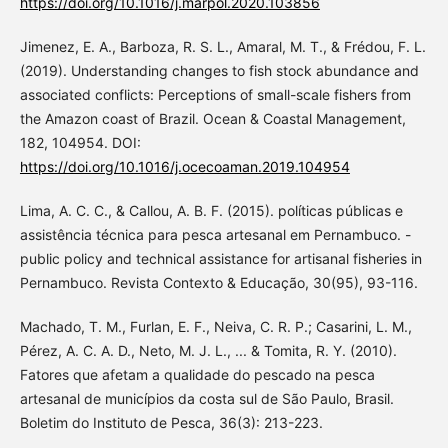
https://doi.org/10.1016/j.marpol.2020.103856
Jimenez, E. A., Barboza, R. S. L., Amaral, M. T., & Frédou, F. L.
(2019). Understanding changes to fish stock abundance and
associated conflicts: Perceptions of small-scale fishers from
the Amazon coast of Brazil. Ocean & Coastal Management,
182, 104954. DOI:
https://doi.org/10.1016/j.ocecoaman.2019.104954
Lima, A. C. C., & Callou, A. B. F. (2015). políticas públicas e
assistência técnica para pesca artesanal em Pernambuco. -
public policy and technical assistance for artisanal fisheries in
Pernambuco. Revista Contexto & Educação, 30(95), 93-116.
Machado, T. M., Furlan, E. F., Neiva, C. R. P.; Casarini, L. M.,
Pérez, A. C. A. D., Neto, M. J. L., ... & Tomita, R. Y. (2010).
Fatores que afetam a qualidade do pescado na pesca
artesanal de municípios da costa sul de São Paulo, Brasil.
Boletim do Instituto de Pesca, 36(3): 213-223.