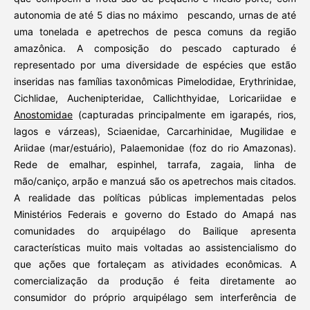
autonomia de até 5 dias no máximo pescando, urnas de até
uma tonelada e apetrechos de pesca comuns da região
amazônica. A composição do pescado capturado é
representado por uma diversidade de espécies que estão
inseridas nas famílias taxonômicas Pimelodidae, Erythrinidae,
Cichlidae, Auchenipteridae,
Callichthyidae, Loricariidae e
Anostomidae
(capturadas principalmente em igarapés, rios,
lagos e várzeas), Sciaenidae, Carcarhinidae, Mugilidae e
Ariidae (mar/estuário), Palaemonidae (foz do rio Amazonas).
Rede de emalhar, espinhel, tarrafa, zagaia, linha de
mão/caniço, arpão e manzuá são os apetrechos mais citados.
A realidade das políticas públicas implementadas pelos
Ministérios Federais e governo do Estado do Amapá nas
comunidades do arquipélago do Bailique apresenta
características muito mais voltadas ao assistencialismo do
que ações que fortaleçam as atividades econômicas. A
comercialização da produção é feita diretamente ao
consumidor do próprio arquipélago sem interferência de