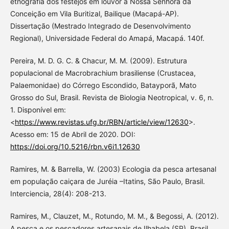
etnografia dos festejos em louvor a Nossa Senhora da
Conceição em Vila Buritizal, Bailique (Macapá-AP).
Dissertação (Mestrado Integrado de Desenvolvimento
Regional), Universidade Federal do Amapá, Macapá. 140f.
Pereira, M. D. G. C. & Chacur, M. M. (2009). Estrutura
populacional de Macrobrachium brasiliense (Crustacea,
Palaemonidae) do Córrego Escondido, Batayporã, Mato
Grosso do Sul, Brasil. Revista de Biologia Neotropical, v. 6, n.
1. Disponível em:
<
https://www.revistas.ufg.br/RBN/article/view/12630
>.
Acesso em: 15 de Abril de 2020. DOI:
https://doi.org/10.5216/rbn.v6i1.12630
Ramires, M. & Barrella, W. (2003) Ecologia da pesca artesanal
em população caiçara de Juréia –Itatins, São Paulo, Brasil.
Interciencia, 28(4): 208-213.
Ramires, M., Clauzet, M., Rotundo, M. M., & Begossi, A. (2012).
A pesca e os pescadores artesanais de Ilhabela (SP), Brasil.