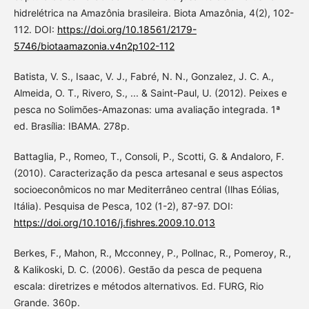
hidrelétrica na Amazônia brasileira. Biota Amazônia, 4(2), 102-
112. DOI:
https://doi.org/10.18561/2179-
5746/biotaamazonia.v4n2p102-112
Batista, V. S., Isaac, V. J., Fabré, N. N., Gonzalez, J. C. A.,
Almeida, O. T., Rivero, S., ... & Saint-Paul, U. (2012). Peixes e
pesca no Solimões-Amazonas: uma avaliação integrada. 1ª
ed. Brasília: IBAMA. 278p.
Battaglia, P., Romeo, T., Consoli, P., Scotti, G. & Andaloro, F.
(2010). Caracterização da pesca artesanal e seus aspectos
socioeconômicos no mar Mediterrâneo central (Ilhas Eólias,
Itália). Pesquisa de Pesca, 102 (1-2), 87-97. DOI:
https://doi.org/10.1016/j.fishres.2009.10.013
Berkes, F., Mahon, R., Mcconney, P., Pollnac, R., Pomeroy, R.,
& Kalikoski, D. C. (2006). Gestão da pesca de pequena
escala: diretrizes e métodos alternativos. Ed. FURG, Rio
Grande. 360p.