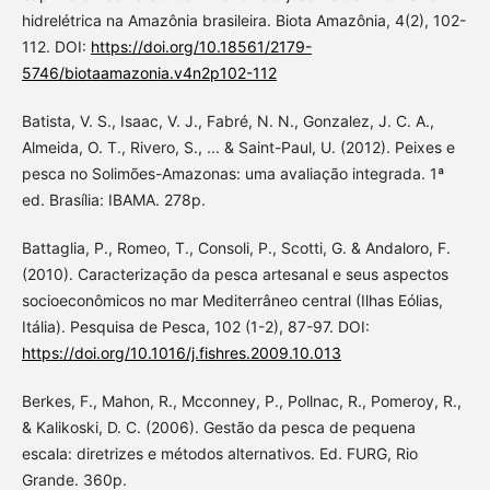
hidrelétrica na Amazônia brasileira. Biota Amazônia, 4(2), 102-
112. DOI:
https://doi.org/10.18561/2179-
5746/biotaamazonia.v4n2p102-112
Batista, V. S., Isaac, V. J., Fabré, N. N., Gonzalez, J. C. A.,
Almeida, O. T., Rivero, S., ... & Saint-Paul, U. (2012). Peixes e
pesca no Solimões-Amazonas: uma avaliação integrada. 1ª
ed. Brasília: IBAMA. 278p.
Battaglia, P., Romeo, T., Consoli, P., Scotti, G. & Andaloro, F.
(2010). Caracterização da pesca artesanal e seus aspectos
socioeconômicos no mar Mediterrâneo central (Ilhas Eólias,
Itália). Pesquisa de Pesca, 102 (1-2), 87-97. DOI:
https://doi.org/10.1016/j.fishres.2009.10.013
Berkes, F., Mahon, R., Mcconney, P., Pollnac, R., Pomeroy, R.,
& Kalikoski, D. C. (2006). Gestão da pesca de pequena
escala: diretrizes e métodos alternativos. Ed. FURG, Rio
Grande. 360p.