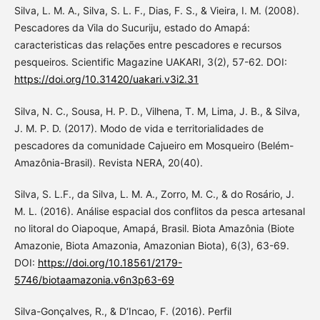
Silva, L. M. A., Silva, S. L. F., Dias, F. S., & Vieira, I. M. (2008).
Pescadores da Vila do Sucuriju, estado do Amapá:
caracteristicas das relações entre pescadores e recursos
pesqueiros. Scientific Magazine UAKARI, 3(2), 57-62. DOI:
https://doi.org/10.31420/uakari.v3i2.31
Silva, N. C., Sousa, H. P. D., Vilhena, T. M, Lima, J. B., & Silva,
J. M. P. D. (2017). Modo de vida e territorialidades de
pescadores da comunidade Cajueiro em Mosqueiro (Belém-
Amazônia-Brasil). Revista NERA, 20(40).
Silva, S. L.F., da Silva, L. M. A., Zorro, M. C., & do Rosário, J.
M. L. (2016). Análise espacial dos conflitos da pesca artesanal
no litoral do Oiapoque, Amapá, Brasil. Biota Amazônia (Biote
Amazonie, Biota Amazonia, Amazonian Biota), 6(3), 63-69.
DOI:
https://doi.org/10.18561/2179-
5746/biotaamazonia.v6n3p63-69
Silva-Gonçalves, R., & D‘Incao, F. (2016). Perfil