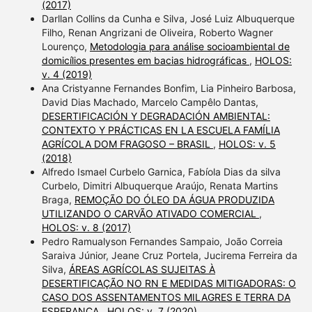
(2017)
Darllan Collins da Cunha e Silva, José Luiz Albuquerque
Filho, Renan Angrizani de Oliveira, Roberto Wagner
Lourenço,
Metodologia para análise socioambiental de
domicílios presentes em bacias hidrográficas
,
HOLOS:
v. 4 (2019)
Ana Cristyanne Fernandes Bonfim, Lia Pinheiro Barbosa,
David Dias Machado, Marcelo Campêlo Dantas,
DESERTIFICACIÓN Y DEGRADACIÓN AMBIENTAL:
CONTEXTO Y PRÁCTICAS EN LA ESCUELA FAMÍLIA
AGRÍCOLA DOM FRAGOSO – BRASIL
,
HOLOS: v. 5
(2018)
Alfredo Ismael Curbelo Garnica, Fabíola Dias da silva
Curbelo, Dimitri Albuquerque Araújo, Renata Martins
Braga,
REMOÇÃO DO ÓLEO DA ÁGUA PRODUZIDA
UTILIZANDO O CARVÃO ATIVADO COMERCIAL
,
HOLOS: v. 8 (2017)
Pedro Ramualyson Fernandes Sampaio, João Correia
Saraiva Júnior, Jeane Cruz Portela, Jucirema Ferreira da
Silva,
ÁREAS AGRÍCOLAS SUJEITAS À
DESERTIFICAÇÃO NO RN E MEDIDAS MITIGADORAS: O
CASO DOS ASSENTAMENTOS MILAGRES E TERRA DA
ESPERANÇA
,
HOLOS: v. 7 (2020)