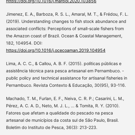
https://doi.org/10.1016/j.marpol.2020.103856
Jimenez, E. A., Barboza, R. S. L., Amaral, M. T., & Frédou, F. L.
(2019). Understanding changes to fish stock abundance and
associated conflicts: Perceptions of small-scale fishers from
the Amazon coast of Brazil. Ocean & Coastal Management,
182, 104954. DOI:
https://doi.org/10.1016/j.ocecoaman.2019.104954
Lima, A. C. C., & Callou, A. B. F. (2015). políticas públicas e
assistência técnica para pesca artesanal em Pernambuco. -
public policy and technical assistance for artisanal fisheries in
Pernambuco. Revista Contexto & Educação, 30(95), 93-116.
Machado, T. M., Furlan, E. F., Neiva, C. R. P.; Casarini, L. M.,
Pérez, A. C. A. D., Neto, M. J. L., ... & Tomita, R. Y. (2010).
Fatores que afetam a qualidade do pescado na pesca
artesanal de municípios da costa sul de São Paulo, Brasil.
Boletim do Instituto de Pesca, 36(3): 213-223.