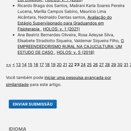
Ricardo Braga dos Santos, Maârani Karla Soares Pereira
Lucena, Marília Campos Sabino, Maurício Lima
Alcântara, Nednaldo Dantas santos,
Avaliação do
Estágio Supervisionado para Graduandos em
Fisioterapia
,
HOLOS: v. 1 (2021)
Ana Beatriz Bernardes Oliveira, Rosa Adeyse Silva,
Elisabete Stradiotto Siqueira, Valdemar Siqueira Filho,
O
EMPREENDEDORISMO RURAL NA CAJUCULTURA: UM
ESTUDO DE CASO
,
HOLOS: v. 5 (2018)
<<
<
13
14
15
16
17
18
19
20
21
22
23
24
25
26
27
28
29
30
31
Você também pode
iniciar uma pesquisa avançada por
similaridade
para este artigo.
ENVIAR SUBMISSÃO
IDIOMA