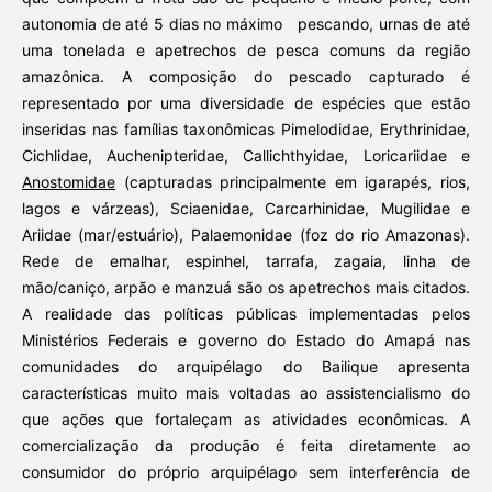
autonomia de até 5 dias no máximo pescando, urnas de até
uma tonelada e apetrechos de pesca comuns da região
amazônica. A composição do pescado capturado é
representado por uma diversidade de espécies que estão
inseridas nas famílias taxonômicas Pimelodidae, Erythrinidae,
Cichlidae, Auchenipteridae,
Callichthyidae, Loricariidae e
Anostomidae
(capturadas principalmente em igarapés, rios,
lagos e várzeas), Sciaenidae, Carcarhinidae, Mugilidae e
Ariidae (mar/estuário), Palaemonidae (foz do rio Amazonas).
Rede de emalhar, espinhel, tarrafa, zagaia, linha de
mão/caniço, arpão e manzuá são os apetrechos mais citados.
A realidade das políticas públicas implementadas pelos
Ministérios Federais e governo do Estado do Amapá nas
comunidades do arquipélago do Bailique apresenta
características muito mais voltadas ao assistencialismo do
que ações que fortaleçam as atividades econômicas. A
comercialização da produção é feita diretamente ao
consumidor do próprio arquipélago sem interferência de