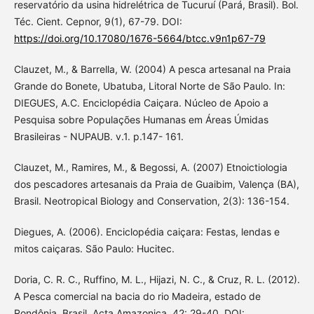
reservatório da usina hidrelétrica de Tucuruí (Pará, Brasil). Bol.
Téc. Cient. Cepnor, 9(1), 67-79. DOI:
https://doi.org/10.17080/1676-5664/btcc.v9n1p67-79
Clauzet, M., & Barrella, W. (2004) A pesca artesanal na Praia
Grande do Bonete, Ubatuba, Litoral Norte de São Paulo. In:
DIEGUES, A.C. Enciclopédia Caiçara. Núcleo de Apoio a
Pesquisa sobre Populações Humanas em Áreas Úmidas
Brasileiras - NUPAUB. v.1. p.147- 161.
Clauzet, M., Ramires, M., & Begossi, A. (2007) Etnoictiologia
dos pescadores artesanais da Praia de Guaibim, Valença (BA),
Brasil. Neotropical Biology and Conservation, 2(3): 136-154.
Diegues, A. (2006). Enciclopédia caiçara: Festas, lendas e
mitos caiçaras. São Paulo: Hucitec.
Doria, C. R. C., Ruffino, M. L., Hijazi, N. C., & Cruz, R. L. (2012).
A Pesca comercial na bacia do rio Madeira, estado de
Rondônia, Brasil. Acta Amazonica, 42: 29-40. DOI: