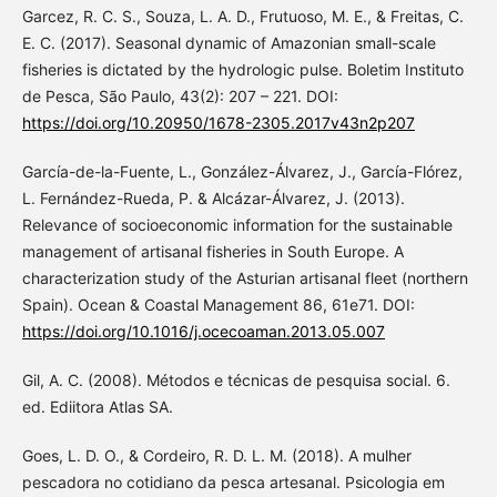
Garcez, R. C. S., Souza, L. A. D., Frutuoso, M. E., & Freitas, C.
E. C. (2017). Seasonal dynamic of Amazonian small-scale
fisheries is dictated by the hydrologic pulse. Boletim Instituto
de Pesca, São Paulo, 43(2): 207 – 221. DOI:
https://doi.org/10.20950/1678-2305.2017v43n2p207
García-de-la-Fuente, L., González-Álvarez, J., García-Flórez,
L. Fernández-Rueda, P. & Alcázar-Álvarez, J. (2013).
Relevance of socioeconomic information for the sustainable
management of artisanal fisheries in South Europe. A
characterization study of the Asturian artisanal fleet (northern
Spain). Ocean & Coastal Management 86, 61e71. DOI:
https://doi.org/10.1016/j.ocecoaman.2013.05.007
Gil, A. C. (2008). Métodos e técnicas de pesquisa social. 6.
ed. Ediitora Atlas SA.
Goes, L. D. O., & Cordeiro, R. D. L. M. (2018). A mulher
pescadora no cotidiano da pesca artesanal. Psicologia em