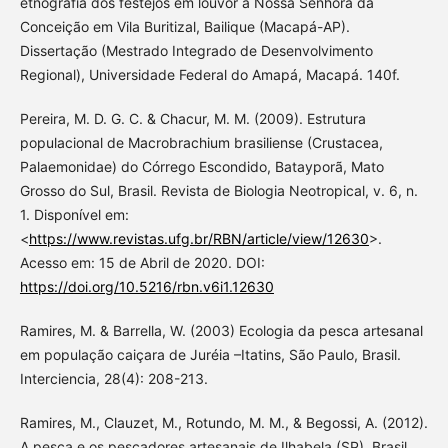
etnografia dos festejos em louvor a Nossa Senhora da
Conceição em Vila Buritizal, Bailique (Macapá-AP).
Dissertação (Mestrado Integrado de Desenvolvimento
Regional), Universidade Federal do Amapá, Macapá. 140f.
Pereira, M. D. G. C. & Chacur, M. M. (2009). Estrutura
populacional de Macrobrachium brasiliense (Crustacea,
Palaemonidae) do Córrego Escondido, Batayporã, Mato
Grosso do Sul, Brasil. Revista de Biologia Neotropical, v. 6, n.
1. Disponível em:
<
https://www.revistas.ufg.br/RBN/article/view/12630
>.
Acesso em: 15 de Abril de 2020. DOI:
https://doi.org/10.5216/rbn.v6i1.12630
Ramires, M. & Barrella, W. (2003) Ecologia da pesca artesanal
em população caiçara de Juréia –Itatins, São Paulo, Brasil.
Interciencia, 28(4): 208-213.
Ramires, M., Clauzet, M., Rotundo, M. M., & Begossi, A. (2012).
A pesca e os pescadores artesanais de Ilhabela (SP), Brasil.