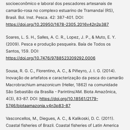
socioeconômico e laboral dos pescadores artesanais de
camarão-rosa no complexo estuarino de Tramandaí (RS),
Brasil. Bol. Inst. Pesca. 42: 387-401. DOI:
https://doi.org/10.20950/1678-2305.2016v42n2p387
Soares, L. S. H., Salles, A. C. R., Lopez, J. P., & Muto, E. Y.
(2009). Pesca e produção pesqueira. Baía de Todos os
Santos, 159. DOI:
https://doi.org/10.7476/9788523209292.0006
Sousa, R. G. C., Florentino, A. C., & Piñeyro, J. I. G. (2014).
Inovação de artefatos e caracterização da pesca do camarão
Macrobrachium amazonicum (Heller, 1862) na comunidade
São Sebastião da Brasília - Parintins/AM. Biota Amazônica,
4(3), 83-87. DOI:
https://doi.org/10.18561/2179-
5746/biotaamazonia.v4n3p83-87
Vasconcellos, M., Diegues, A. C., & Kalikoski, D. C. (2011).
Coastal fisheries of Brazil. Coastal fisheries of Latin America