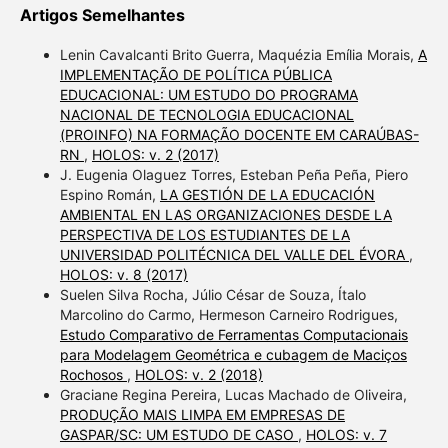
Artigos Semelhantes
Lenin Cavalcanti Brito Guerra, Maquézia Emília Morais,
A
IMPLEMENTAÇÃO DE POLÍTICA PÚBLICA
EDUCACIONAL: UM ESTUDO DO PROGRAMA
NACIONAL DE TECNOLOGIA EDUCACIONAL
(PROINFO) NA FORMAÇÃO DOCENTE EM CARAÚBAS-
RN
,
HOLOS: v. 2 (2017)
J. Eugenia Olaguez Torres, Esteban Peña Peña, Piero
Espino Román,
LA GESTIÓN DE LA EDUCACIÓN
AMBIENTAL EN LAS ORGANIZACIONES DESDE LA
PERSPECTIVA DE LOS ESTUDIANTES DE LA
UNIVERSIDAD POLITÉCNICA DEL VALLE DEL ÉVORA
,
HOLOS: v. 8 (2017)
Suelen Silva Rocha, Júlio César de Souza, Ítalo
Marcolino do Carmo, Hermeson Carneiro Rodrigues,
Estudo Comparativo de Ferramentas Computacionais
para Modelagem Geométrica e cubagem de Maciços
Rochosos
,
HOLOS: v. 2 (2018)
Graciane Regina Pereira, Lucas Machado de Oliveira,
PRODUÇÃO MAIS LIMPA EM EMPRESAS DE
GASPAR/SC: UM ESTUDO DE CASO
,
HOLOS: v. 7