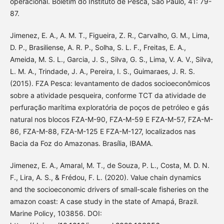
operacional. Boletim do Instituto de Pesca, São Paulo, 41: 79-
87.
Jimenez, E. A., A. M. T., Figueira, Z. R., Carvalho, G. M., Lima,
D. P., Brasiliense, A. R. P., Solha, S. L. F., Freitas, E. A.,
Ameida, M. S. L., Garcia, J. S., Silva, G. S., Lima, V. A. V., Silva,
L. M. A., Trindade, J. A., Pereira, I. S., Guimaraes, J. R. S.
(2015). FZA Pesca: levantamento de dados socioeconômicos
sobre a atividade pesqueira, conforme TCT da atividade de
perfuração marítima exploratória de poços de petróleo e gás
natural nos blocos FZA-M-90, FZA-M-59 E FZA-M-57, FZA-M-
86, FZA-M-88, FZA-M-125 E FZA-M-127, localizados nas
Bacia da Foz do Amazonas. Brasília, IBAMA.
Jimenez, E. A., Amaral, M. T., de Souza, P. L., Costa, M. D. N.
F., Lira, A. S., & Frédou, F. L. (2020). Value chain dynamics
and the socioeconomic drivers of small-scale fisheries on the
amazon coast: A case study in the state of Amapá, Brazil.
Marine Policy, 103856. DOI: