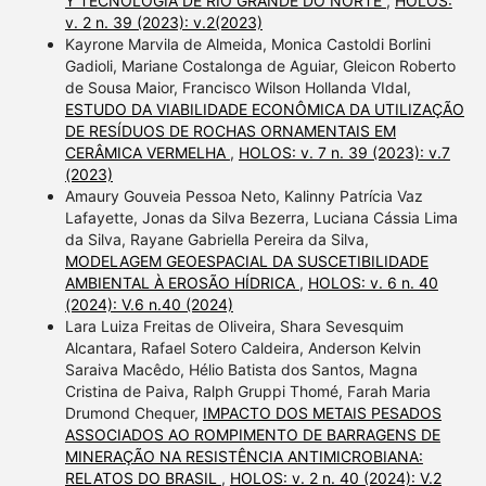
Y TECNOLOGÍA DE RIO GRANDE DO NORTE
,
HOLOS:
v. 2 n. 39 (2023): v.2(2023)
Kayrone Marvila de Almeida, Monica Castoldi Borlini
Gadioli, Mariane Costalonga de Aguiar, Gleicon Roberto
de Sousa Maior, Francisco Wilson Hollanda VIdal,
ESTUDO DA VIABILIDADE ECONÔMICA DA UTILIZAÇÃO
DE RESÍDUOS DE ROCHAS ORNAMENTAIS EM
CERÂMICA VERMELHA
,
HOLOS: v. 7 n. 39 (2023): v.7
(2023)
Amaury Gouveia Pessoa Neto, Kalinny Patrícia Vaz
Lafayette, Jonas da Silva Bezerra, Luciana Cássia Lima
da Silva, Rayane Gabriella Pereira da Silva,
MODELAGEM GEOESPACIAL DA SUSCETIBILIDADE
AMBIENTAL À EROSÃO HÍDRICA
,
HOLOS: v. 6 n. 40
(2024): V.6 n.40 (2024)
Lara Luiza Freitas de Oliveira, Shara Sevesquim
Alcantara, Rafael Sotero Caldeira, Anderson Kelvin
Saraiva Macêdo, Hélio Batista dos Santos, Magna
Cristina de Paiva, Ralph Gruppi Thomé, Farah Maria
Drumond Chequer,
IMPACTO DOS METAIS PESADOS
ASSOCIADOS AO ROMPIMENTO DE BARRAGENS DE
MINERAÇÃO NA RESISTÊNCIA ANTIMICROBIANA:
RELATOS DO BRASIL
,
HOLOS: v. 2 n. 40 (2024): V.2