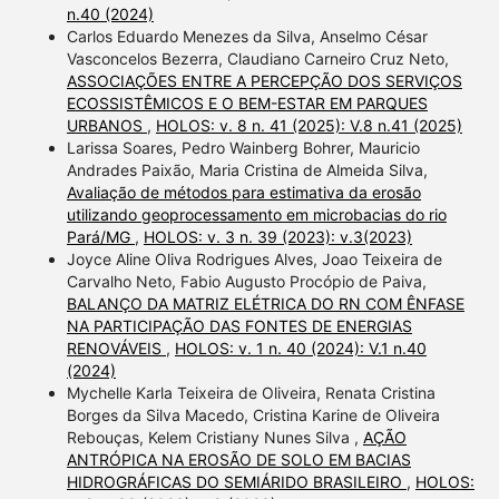
n.40 (2024)
Carlos Eduardo Menezes da Silva, Anselmo César
Vasconcelos Bezerra, Claudiano Carneiro Cruz Neto,
ASSOCIAÇÕES ENTRE A PERCEPÇÃO DOS SERVIÇOS
ECOSSISTÊMICOS E O BEM-ESTAR EM PARQUES
URBANOS
,
HOLOS: v. 8 n. 41 (2025): V.8 n.41 (2025)
Larissa Soares, Pedro Wainberg Bohrer, Mauricio
Andrades Paixão, Maria Cristina de Almeida Silva,
Avaliação de métodos para estimativa da erosão
utilizando geoprocessamento em microbacias do rio
Pará/MG
,
HOLOS: v. 3 n. 39 (2023): v.3(2023)
Joyce Aline Oliva Rodrigues Alves, Joao Teixeira de
Carvalho Neto, Fabio Augusto Procópio de Paiva,
BALANÇO DA MATRIZ ELÉTRICA DO RN COM ÊNFASE
NA PARTICIPAÇÃO DAS FONTES DE ENERGIAS
RENOVÁVEIS
,
HOLOS: v. 1 n. 40 (2024): V.1 n.40
(2024)
Mychelle Karla Teixeira de Oliveira, Renata Cristina
Borges da Silva Macedo, Cristina Karine de Oliveira
Rebouças, Kelem Cristiany Nunes Silva ,
AÇÃO
ANTRÓPICA NA EROSÃO DE SOLO EM BACIAS
HIDROGRÁFICAS DO SEMIÁRIDO BRASILEIRO
,
HOLOS: