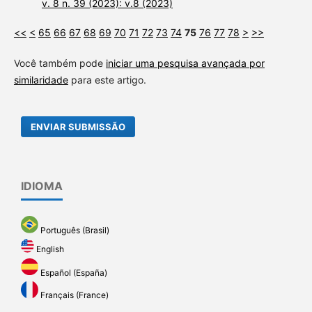
v. 8 n. 39 (2023): v.8 (2023)
<<
<
65
66
67
68
69
70
71
72
73
74
75
76
77
78
>
>>
Você também pode
iniciar uma pesquisa avançada por
similaridade
para este artigo.
ENVIAR SUBMISSÃO
IDIOMA
Português (Brasil)
English
Español (España)
Français (France)