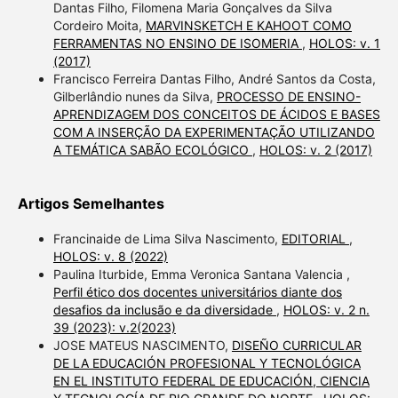
Dantas Filho, Filomena Maria Gonçalves da Silva
Cordeiro Moita,
MARVINSKETCH E KAHOOT COMO
FERRAMENTAS NO ENSINO DE ISOMERIA
,
HOLOS: v. 1
(2017)
Francisco Ferreira Dantas Filho, André Santos da Costa,
Gilberlândio nunes da Silva,
PROCESSO DE ENSINO-
APRENDIZAGEM DOS CONCEITOS DE ÁCIDOS E BASES
COM A INSERÇÃO DA EXPERIMENTAÇÃO UTILIZANDO
A TEMÁTICA SABÃO ECOLÓGICO
,
HOLOS: v. 2 (2017)
Artigos Semelhantes
Francinaide de Lima Silva Nascimento,
EDITORIAL
,
HOLOS: v. 8 (2022)
Paulina Iturbide, Emma Veronica Santana Valencia ,
Perfil ético dos docentes universitários diante dos
desafios da inclusão e da diversidade
,
HOLOS: v. 2 n.
39 (2023): v.2(2023)
JOSE MATEUS NASCIMENTO,
DISEÑO CURRICULAR
DE LA EDUCACIÓN PROFESIONAL Y TECNOLÓGICA
EN EL INSTITUTO FEDERAL DE EDUCACIÓN, CIENCIA