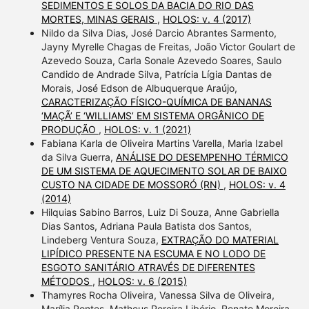
SEDIMENTOS E SOLOS DA BACIA DO RIO DAS
MORTES, MINAS GERAIS
,
HOLOS: v. 4 (2017)
Nildo da Silva Dias, José Darcio Abrantes Sarmento,
Jayny Myrelle Chagas de Freitas, João Victor Goulart de
Azevedo Souza, Carla Sonale Azevedo Soares, Saulo
Candido de Andrade Silva, Patrícia Lígia Dantas de
Morais, José Edson de Albuquerque Araújo,
CARACTERIZAÇÃO FÍSICO-QUÍMICA DE BANANAS
‘MAÇÃ’ E ‘WILLIAMS’ EM SISTEMA ORGÂNICO DE
PRODUÇÃO
,
HOLOS: v. 1 (2021)
Fabiana Karla de Oliveira Martins Varella, Maria Izabel
da Silva Guerra,
ANÁLISE DO DESEMPENHO TÉRMICO
DE UM SISTEMA DE AQUECIMENTO SOLAR DE BAIXO
CUSTO NA CIDADE DE MOSSORÓ (RN)
,
HOLOS: v. 4
(2014)
Hilquias Sabino Barros, Luiz Di Souza, Anne Gabriella
Dias Santos, Adriana Paula Batista dos Santos,
Lindeberg Ventura Souza,
EXTRAÇÃO DO MATERIAL
LIPÍDICO PRESENTE NA ESCUMA E NO LODO DE
ESGOTO SANITÁRIO ATRAVÉS DE DIFERENTES
MÉTODOS
,
HOLOS: v. 6 (2015)
Thamyres Rocha Oliveira, Vanessa Silva de Oliveira,
Marília Pontes, Matheus Pereira Libório, Renato Moreira