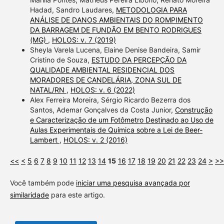
Hadad, Sandro Laudares,
METODOLOGIA PARA
ANÁLISE DE DANOS AMBIENTAIS DO ROMPIMENTO
DA BARRAGEM DE FUNDÃO EM BENTO RODRIGUES
(MG)
,
HOLOS: v. 7 (2019)
Sheyla Varela Lucena, Elaine Denise Bandeira, Samir
Cristino de Souza,
ESTUDO DA PERCEPÇÃO DA
QUALIDADE AMBIENTAL RESIDENCIAL DOS
MORADORES DE CANDELÁRIA, ZONA SUL DE
NATAL/RN
,
HOLOS: v. 6 (2022)
Alex Ferreira Moreira, Sérgio Ricardo Bezerra dos
Santos, Ademar Gonçalves da Costa Junior,
Construção
e Caracterização de um Fotômetro Destinado ao Uso de
Aulas Experimentais de Química sobre a Lei de Beer-
Lambert
,
HOLOS: v. 2 (2016)
<<
<
5
6
7
8
9
10
11
12
13
14
15
16
17
18
19
20
21
22
23
24
>
>>
Você também pode
iniciar uma pesquisa avançada por
similaridade
para este artigo.