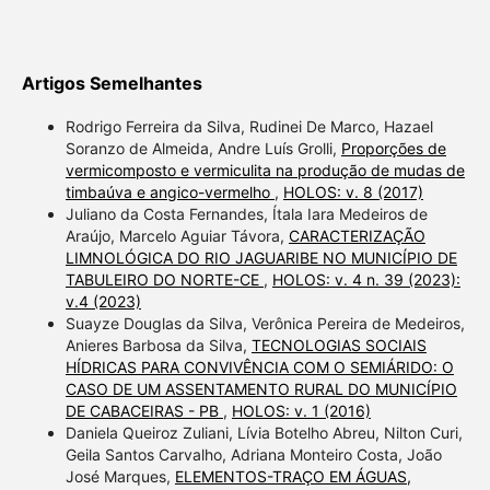
Artigos Semelhantes
Rodrigo Ferreira da Silva, Rudinei De Marco, Hazael
Soranzo de Almeida, Andre Luís Grolli,
Proporções de
vermicomposto e vermiculita na produção de mudas de
timbaúva e angico-vermelho
,
HOLOS: v. 8 (2017)
Juliano da Costa Fernandes, Ítala Iara Medeiros de
Araújo, Marcelo Aguiar Távora,
CARACTERIZAÇÃO
LIMNOLÓGICA DO RIO JAGUARIBE NO MUNICÍPIO DE
TABULEIRO DO NORTE-CE
,
HOLOS: v. 4 n. 39 (2023):
v.4 (2023)
Suayze Douglas da Silva, Verônica Pereira de Medeiros,
Anieres Barbosa da Silva,
TECNOLOGIAS SOCIAIS
HÍDRICAS PARA CONVIVÊNCIA COM O SEMIÁRIDO: O
CASO DE UM ASSENTAMENTO RURAL DO MUNICÍPIO
DE CABACEIRAS - PB
,
HOLOS: v. 1 (2016)
Daniela Queiroz Zuliani, Lívia Botelho Abreu, Nilton Curi,
Geila Santos Carvalho, Adriana Monteiro Costa, João
José Marques,
ELEMENTOS-TRAÇO EM ÁGUAS,