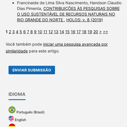
Francinaide de Lima Silva Nascimento, Handson Claudio
Dias Pimenta,
CONTRIBUIÇÕES ÀS PESQUISAS SOBRE
O USO SUSTENTÁVEL DE RECURSOS NATURAIS NO
RIO GRANDE DO NORTE
,
HOLOS: v. 8 (2019)
1
2
3
4
5
6
7
8
9
10
11
12
13
14
15
16
17
18
19
20
>
>>
Você também pode
iniciar uma pesquisa avançada por
similaridade
para este artigo.
ENVIAR SUBMISSÃO
IDIOMA
Português (Brasil)
English