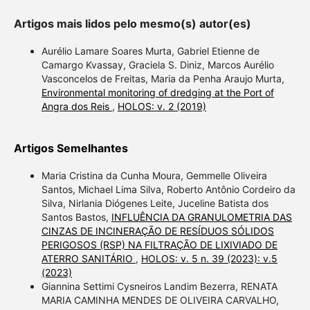
Artigos mais lidos pelo mesmo(s) autor(es)
Aurélio Lamare Soares Murta, Gabriel Etienne de
Camargo Kvassay, Graciela S. Diniz, Marcos Aurélio
Vasconcelos de Freitas, Maria da Penha Araujo Murta,
Environmental monitoring of dredging at the Port of
Angra dos Reis
,
HOLOS: v. 2 (2019)
Artigos Semelhantes
Maria Cristina da Cunha Moura, Gemmelle Oliveira
Santos, Michael Lima Silva, Roberto Antônio Cordeiro da
Silva, Nirlania Diógenes Leite, Juceline Batista dos
Santos Bastos,
INFLUÊNCIA DA GRANULOMETRIA DAS
CINZAS DE INCINERAÇÃO DE RESÍDUOS SÓLIDOS
PERIGOSOS (RSP) NA FILTRAÇÃO DE LIXIVIADO DE
ATERRO SANITÁRIO
,
HOLOS: v. 5 n. 39 (2023): v.5
(2023)
Giannina Settimi Cysneiros Landim Bezerra, RENATA
MARIA CAMINHA MENDES DE OLIVEIRA CARVALHO,