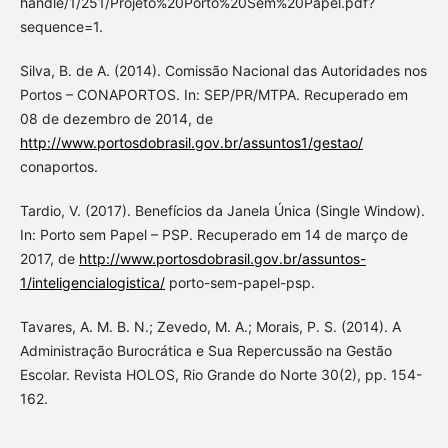
handle/1/251/Projeto%20Porto%20Sem%20Papel.pdf?
sequence=1.
Silva, B. de A. (2014). Comissão Nacional das Autoridades nos
Portos – CONAPORTOS. In: SEP/PR/MTPA. Recuperado em
08 de dezembro de 2014, de
http://www.portosdobrasil.gov.br/assuntos1/gestao/
conaportos.
Tardio, V. (2017). Benefícios da Janela Única (Single Window).
In: Porto sem Papel – PSP. Recuperado em 14 de março de
2017, de
http://www.portosdobrasil.gov.br/assuntos-
1/inteligencialogistica/
porto-sem-papel-psp.
Tavares, A. M. B. N.; Zevedo, M. A.; Morais, P. S. (2014). A
Administração Burocrática e Sua Repercussão na Gestão
Escolar. Revista HOLOS, Rio Grande do Norte 30(2), pp. 154-
162.