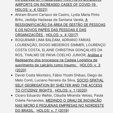
AIRPORTS ON INCREASED CASES OF COVID-19
,
HOLOS: v. 4 (2021)
Ahiram Brunni Cartaxo de Castro, Lydia Maria Pinto
Brito, Jedídja Hadassa de Santana Varela,
A
RESSIGNIFICAÇÃO DA ÁREA DE GESTÃO DE PESSOAS
E OS NOVOS PAPÉIS DAS PESSOAS E DAS
ORGANIZAÇÕES
,
HOLOS: v. 4 (2017)
ROQUEMAR LIMA BALDAM, ADRIANO FARIAS
LOURENÇÃO, DIOGO MEDEIROS SIMMER, LOURENÇO
COSTA COSTA, ELAINE CHRISTINA GONÇALVES DA
ROS, THALMO DE PAIVA COELHO JUNIOR,
Análise e
Redesenho dos processos na Cadeia Logística de
suprimento de calcário como Insumo.
,
HOLOS: v. 3
(2020)
David Costa Monteiro, Fábio Ytoshi Shibao, Diego de
Melo Conti, Luciano Ferreira da Silva,
SOCIO-SPATIAL
SELF-SEGREGATION BY SHELTER AND THE ACCESS
TO CITIZENS' RIGHTS
,
HOLOS: v. 1 (2020)
Cicero Eduardo Walter, Cláudia Miranda Veloso, Paula
Odete Fernandes,
MEDINDO O GRAU DE INOVAÇÃO
NAS MICRO E PEQUENAS EMPRESAS NO NORDESTE
DO BRASIL
,
HOLOS: v. 7 (2019)