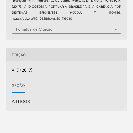
Rodrigues, K. R., Ferreira, C. G., Soares Murta, A. L., & Murta, M. da P. A.
(2017). A DICOTOMIA PORTUÁRIA BRASILEIRA E A CARÊNCIA POR
SISTEMAS EFICIENTES.
HOLOS
,
7
, 110–126.
https://doi.org/10.15628/holos.2017.6080
Fomatos de Citação
EDIÇÃO
v. 7 (2017)
SEÇÃO
ARTIGOS