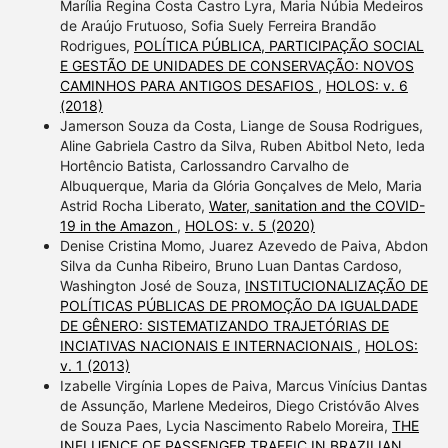
Marília Regina Costa Castro Lyra, Maria Núbia Medeiros
de Araújo Frutuoso, Sofia Suely Ferreira Brandão
Rodrigues,
POLÍTICA PÚBLICA, PARTICIPAÇÃO SOCIAL
E GESTÃO DE UNIDADES DE CONSERVAÇÃO: NOVOS
CAMINHOS PARA ANTIGOS DESAFIOS
,
HOLOS: v. 6
(2018)
Jamerson Souza da Costa, Liange de Sousa Rodrigues,
Aline Gabriela Castro da Silva, Ruben Abitbol Neto, Ieda
Hortêncio Batista, Carlossandro Carvalho de
Albuquerque, Maria da Glória Gonçalves de Melo, Maria
Astrid Rocha Liberato,
Water, sanitation and the COVID-
19 in the Amazon
,
HOLOS: v. 5 (2020)
Denise Cristina Momo, Juarez Azevedo de Paiva, Abdon
Silva da Cunha Ribeiro, Bruno Luan Dantas Cardoso,
Washington José de Souza,
INSTITUCIONALIZAÇÃO DE
POLÍTICAS PÚBLICAS DE PROMOÇÃO DA IGUALDADE
DE GÊNERO: SISTEMATIZANDO TRAJETÓRIAS DE
INCIATIVAS NACIONAIS E INTERNACIONAIS
,
HOLOS:
v. 1 (2013)
Izabelle Virgínia Lopes de Paiva, Marcus Vinícius Dantas
de Assunção, Marlene Medeiros, Diego Cristóvão Alves
de Souza Paes, Lycia Nascimento Rabelo Moreira,
THE
INFLUENCE OF PASSENGER TRAFFIC IN BRAZILIAN