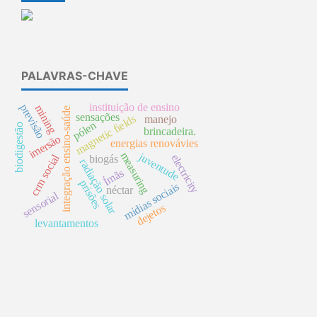
PALAVRAS-CHAVE
instituição de ensino
previsão
mining
integração ensino-saúde
sensações
magnetic fields
manejo
pólen
biodigestão
brincadeira.
imersão
energias renovávies
measuring
juventude
crm social
electricity
biogás
radiação solar
Ímãs
prisões
mídias sociais
néctar
sensorial
dejetos
levantamentos